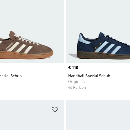
Price
€ 110
pezial Schuh
Handball Spezial Schuh
Originals
46 Farben
te hinzufügen
Zur Wunschliste hinzufügen