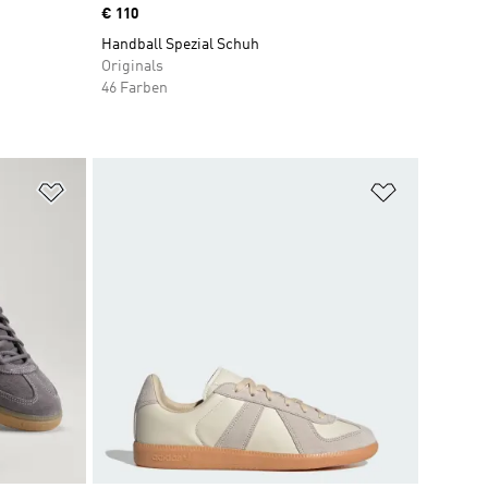
Price
€ 110
Handball Spezial Schuh
Originals
46 Farben
Zur Wunschliste hinzufügen
Zur Wunsch