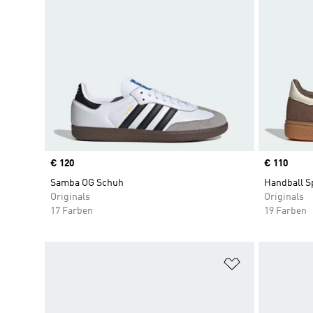
Price
€ 120
Price
€ 110
Samba OG Schuh
Handball S
Originals
Originals
17 Farben
19 Farben
Zur Wunschlis