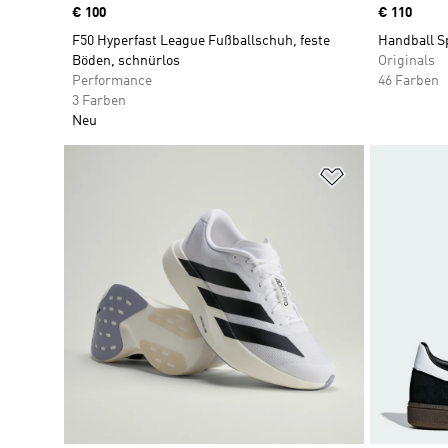
Price
€ 100
Price
€ 110
F50 Hyperfast League Fußballschuh, feste
Handball S
Böden, schnürlos
Originals
Performance
46 Farben
3 Farben
Neu
Zur Wunschlis