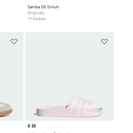
Samba OG Schuh
Originals
17 Farben
Zur Wunschliste hinzufügen
Zur Wunsch
Price
€ 23