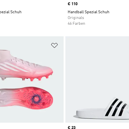
Price
€ 110
pezial Schuh
Handball Spezial Schuh
Originals
46 Farben
te hinzufügen
Zur Wunschliste hinzufügen
Price
€ 23