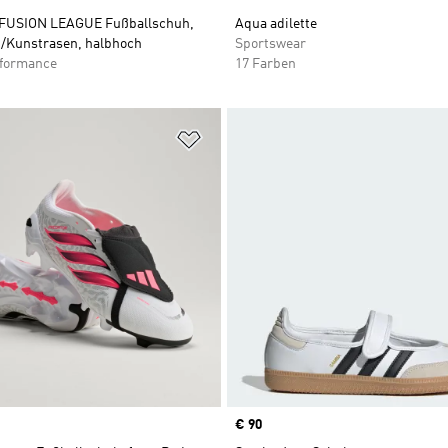
FUSION LEAGUE Fußballschuh,
Aqua adilette
/Kunstrasen, halbhoch
Sportswear
rformance
17 Farben
te hinzufügen
Zur Wunschliste hinzufügen
Price
€ 90