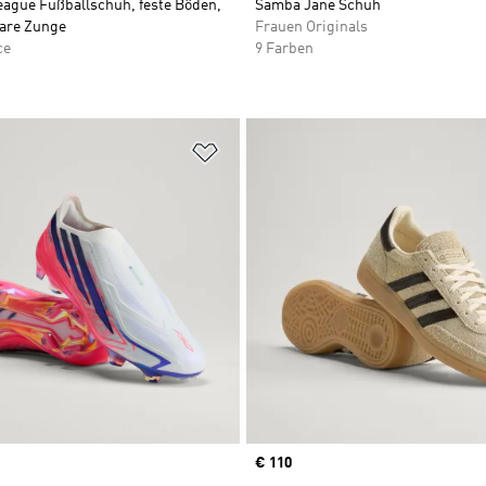
eague Fußballschuh, feste Böden,
Samba Jane Schuh
are Zunge
Frauen Originals
ce
9 Farben
te hinzufügen
Zur Wunschliste hinzufügen
Price
€ 110