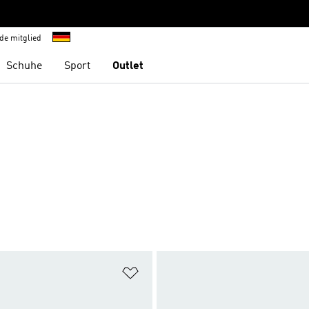
de mitglied
Schuhe
Sport
Outlet
te hinzufügen
Zur Wunschliste hinzufügen