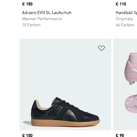
Price
€ 150
Price
€ 110
Adizero EVO SL Laufschuh
Handball S
Männer Performance
Originals
10 Farben
46 Farben
Zur Wunschlis
Price
€ 150
Price
€ 95