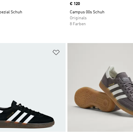
Price
€ 120
pezial Schuh
Campus 00s Schuh
Originals
8 Farben
te hinzufügen
Zur Wunschliste hinzufügen