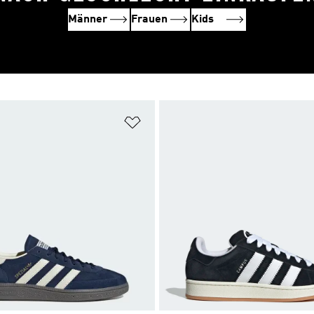
Männer
Frauen
Kids
te hinzufügen
Zur Wunschliste hinzufügen