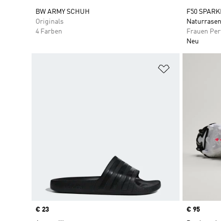
BW ARMY SCHUH
F50 SPARK
Originals
Naturrasen
4 Farben
Frauen Pe
Neu
Zur Wunschlis
Price
€ 23
Price
€ 95