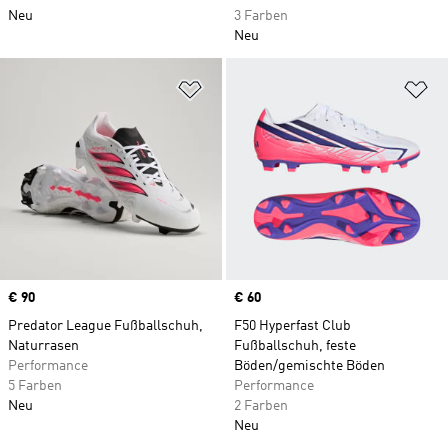
Neu
3 Farben
Neu
Zur Wunschliste hinzufügen
Zu
Price
€ 90
Price
€ 60
Predator League Fußballschuh,
F50 Hyperfast Club
Naturrasen
Fußballschuh, feste
Performance
Böden/gemischte Böden
5 Farben
Performance
Neu
2 Farben
Neu