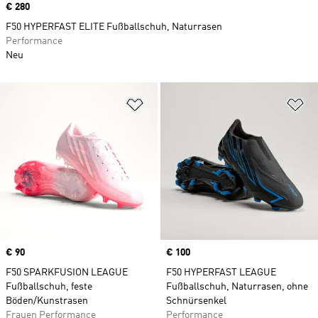
Price
€ 280
F50 HYPERFAST ELITE Fußballschuh, Naturrasen
Performance
Neu
Zur Wunschliste hinzufügen
Zu
Price
€ 90
Price
€ 100
F50 SPARKFUSION LEAGUE
F50 HYPERFAST LEAGUE
Fußballschuh, feste
Fußballschuh, Naturrasen, ohne
Böden/Kunstrasen
Schnürsenkel
Frauen Performance
Performance