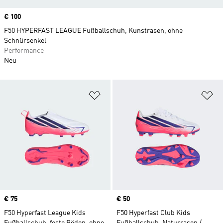
Price
€ 100
F50 HYPERFAST LEAGUE Fußballschuh, Kunstrasen, ohne
Schnürsenkel
Performance
Neu
Zur Wunschliste hinzufügen
Zu
Price
€ 75
Price
€ 50
F50 Hyperfast League Kids
F50 Hyperfast Club Kids