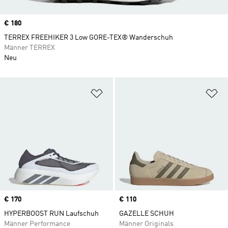
Price
€ 180
TERREX FREEHIKER 3 Low GORE-TEX® Wanderschuh
Männer TERREX
Neu
Zur Wunschliste hinzufügen
Zu
Price
€ 170
Price
€ 110
HYPERBOOST RUN Laufschuh
GAZELLE SCHUH
Männer Performance
Männer Originals