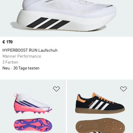
Price
€ 170
HYPERBOOST RUN Laufschuh
Männer Performance
3 Farben
Neu
30 Tage testen
Zur Wunschliste hinzufügen
Zu