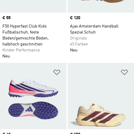
Price
€ 55
Price
€ 120
F50 Hyperfast Club Kids
Ajax Amsterdam Handball
Fußballschuh, feste
Spezial Schuh
Böden/gemischte Böden,
Originals
halbhoch geschnitten
45 Farben
Kinder Performance
Neu
Neu
Zur Wunschliste hinzufügen
Zu