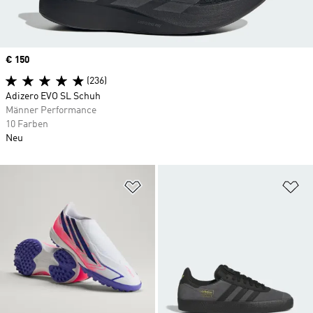
Price
€ 150
(236)
Adizero EVO SL Schuh
Männer Performance
10 Farben
Neu
Zur Wunschliste hinzufügen
Zu