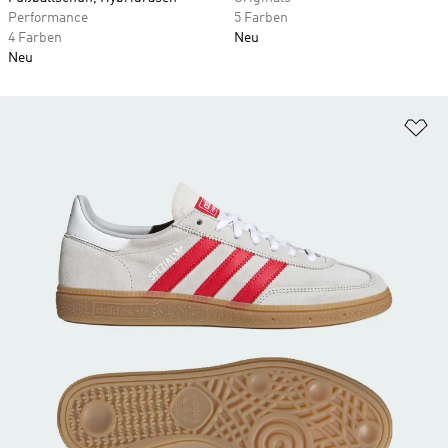
Performance
5 Farben
4 Farben
Neu
Neu
Zu