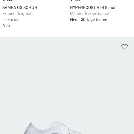
SAMBA OG SCHUH
HYPERBOOST ATR Schuh
Frauen Originals
Männer Performance
25 Farben
Neu
30 Tage testen
Neu
Zu