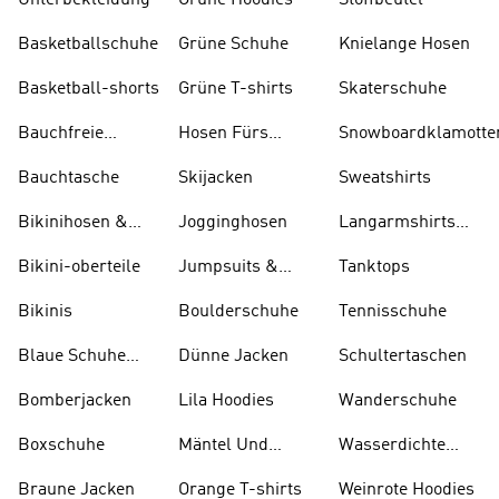
Unterbekleidung
Grüne Hoodies
Stoffbeutel
Basketballschuhe
Grüne Schuhe
Knielange Hosen
Basketball-shorts
Grüne T-shirts
Skaterschuhe
Bauchfreie
Hosen Fürs
Snowboardklamotte
Oberteile
Skifahren
Bauchtasche
Skijacken
Sweatshirts
Bikinihosen &
Jogginghosen
Langarmshirts
Tankinihosen
Und T-shirts
Bikini-oberteile
Jumpsuits &
Tanktops
Bodys
Bikinis
Boulderschuhe
Tennisschuhe
Blaue Schuhe
Dünne Jacken
Schultertaschen
Und Stiefel
Bomberjacken
Lila Hoodies
Wanderschuhe
Boxschuhe
Mäntel Und
Wasserdichte
Parkas
Jacken
Braune Jacken
Orange T-shirts
Weinrote Hoodies