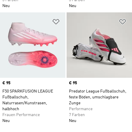
3 Farben
3 Farben
Neu
Neu
Zur Wunschliste hinzufügen
Zu
Price
€ 95
Price
€ 95
F50 SPARKFUSION LEAGUE
Predator League Fußballschuh,
Fußballschuh,
feste Böden, umschlagbare
Naturrasen/Kunstrasen,
Zunge
halbhoch
Performance
Frauen Performance
7 Farben
Neu
Neu