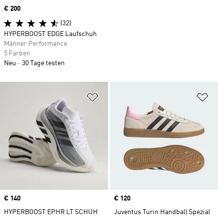
Price
€ 200
(32)
HYPERBOOST EDGE Laufschuh
Männer Performance
5 Farben
Neu
30 Tage testen
Zur Wunschliste hinzufügen
Zu
Price
€ 140
Price
€ 120
HYPERBOOST EPHR LT SCHUH
Juventus Turin Handball Spezial