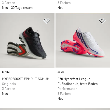
3 Farben
8 Farben
Neu
30 Tage testen
Neu
Zur Wunschliste hinzufügen
Zu
Price
€ 140
Price
€ 90
HYPERBOOST EPHR LT SCHUH
F50 Hyperfast League
Originals
Fußballschuh, feste Böden
5 Farben
Performance
Neu
3 Farben
Neu