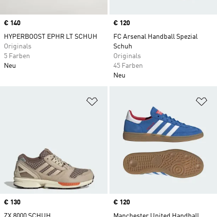
Price
€ 140
Price
€ 120
HYPERBOOST EPHR LT SCHUH
FC Arsenal Handball Spezial
Originals
Schuh
5 Farben
Originals
Neu
45 Farben
Neu
Zur Wunschliste hinzufügen
Zu
Price
€ 130
Price
€ 120
ZX 8000 SCHUH
Manchester United Handball