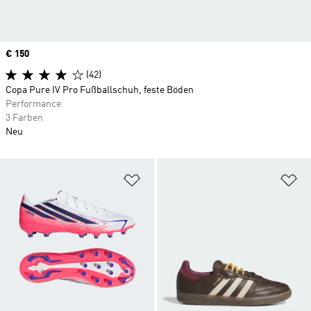
Price
€ 150
(42)
Copa Pure IV Pro Fußballschuh, feste Böden
Performance
3 Farben
Neu
Zur Wunschliste hinzufügen
Zu