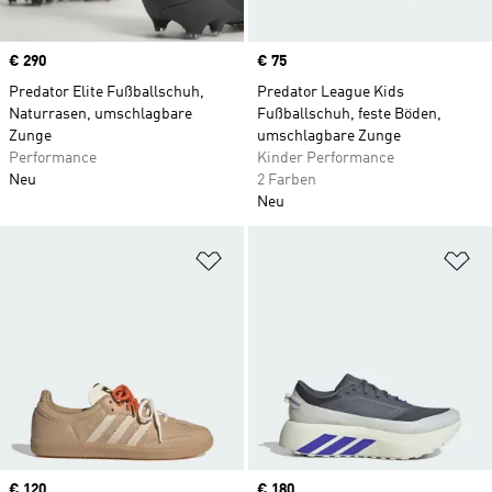
Price
€ 290
Price
€ 75
Predator Elite Fußballschuh,
Predator League Kids
Naturrasen, umschlagbare
Fußballschuh, feste Böden,
Zunge
umschlagbare Zunge
Performance
Kinder Performance
Neu
2 Farben
Neu
Zur Wunschliste hinzufügen
Zu
Price
€ 120
Price
€ 180