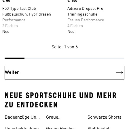
Price
€ 60
Price
€ 150
F50 Hyperfast Club
Adizero Dropset Pro
Fußballschuh, Hybridrasen
Trainingsschuhe
Performance
Frauen Performance
2 Farben
4 Farben
Neu
Neu
Seite: 1 von 6
Weiter
NEUE SPORTSCHUHE UND MEHR
ZU ENTDECKEN
Badeanzüge Und
Graue
Schwarze Shorts
Tankinis
Trainingsanzüge