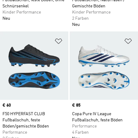
Fußballschuh, feste Böden, ohne
Fußballschuh, Naturrasen /
Schnürsenkel
Gemischte Böden
Kinder Performance
Kinder Performance
Neu
2 Farben
Neu
Zur Wunschliste hinzufügen
Zu
Price
€ 60
Price
€ 85
F50 HYPERFAST CLUB
Copa Pure IV League
Fußballschuh, feste
Fußballschuh, feste Böden
Böden/gemischte Böden
Performance
Performance
4 Farben