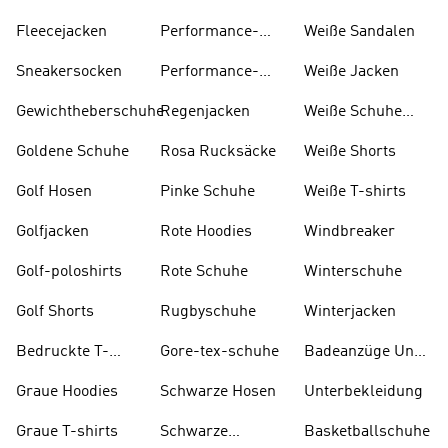
Fleecejacken
Performance-
W eiße Sandalen
kleidung
Sneakersocken
Performance-
Weiße Jacken
taschen
Gewichtheberschuhe
Regenjacken
Weiße Schuhe
Und Stiefel
Goldene Schuhe
Rosa Rucksäcke
Weiße Shorts
Golf Hosen
Pinke Schuhe
Weiße T-shirts
Golfjacken
Rote Hoodies
Windbreaker
Golf-poloshirts
Rote Schuhe
Winterschuhe
Golf Shorts
Rugbyschuhe
Winterjacken
Bedruckte T-
Gore-tex-schuhe
Badeanzüge Und
shirts
Tankinis
Graue Hoodies
Schwarze Hosen
Unterbekleidung
Graue T-shirts
Schwarze
Basketballschuhe