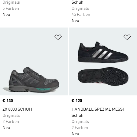
Originals
Schuh
5 Farben
Originals
Neu
45 Farben
Neu
Zur Wunschliste hinzufügen
Zu
Price
€ 130
Price
€ 120
ZX 8000 SCHUH
HANDBALL SPEZIAL MESSI
Originals
Schuh
2 Farben
Originals
Neu
2 Farben
Neu