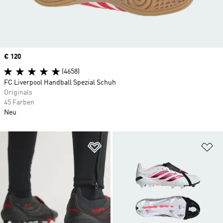
Price
€ 120
(4658)
FC Liverpool Handball Spezial Schuh
Originals
45 Farben
Neu
Zur Wunschliste hinzufügen
Zu