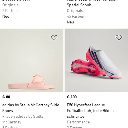
Originals
Spezial Schuh
2 Farben
Originals
Neu
45 Farben
Neu
Zur Wunschliste hinzufügen
Zu
Price
€ 80
Price
€ 100
adidas by Stella McCartney Slide
F50 Hyperfast League
Shoes
Fußballschuh, feste Böden,
Frauen adidas by Stella
schnürlos
McCartney
Performance