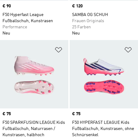
Price
€ 90
Price
€ 120
F50 Hyperfast League
SAMBA OG SCHUH
Fußballschuh, Kunstrasen
Frauen Originals
Performance
25 Farben
Neu
Neu
Zur Wunschliste hinzufügen
Zu
Price
€ 75
Price
€ 75
F50 SPARKFUSION LEAGUE Kids
F50 HYPERFAST LEAGUE Kids
Fußballschuh, Naturrasen /
Fußballschuh, Kunstrasen, ohne
Kunstrasen, halbhoch
Schnürsenkel