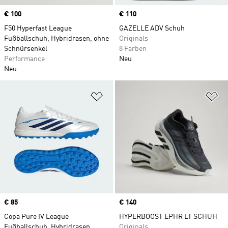
Price
€ 100
Price
€ 110
F50 Hyperfast League
GAZELLE ADV Schuh
Fußballschuh, Hybridrasen, ohne
Originals
Schnürsenkel
8 Farben
Performance
Neu
Neu
Zur Wunschliste hinzufügen
Zu
Price
€ 85
Price
€ 140
Copa Pure IV League
HYPERBOOST EPHR LT SCHUH
Fußballschuh, Hybridrasen
Originals