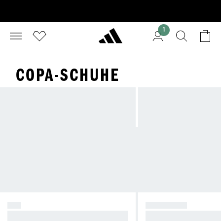
1
COPA-SCHUHE
F50
PREDATOR
Cause Chaos.
Take Control.