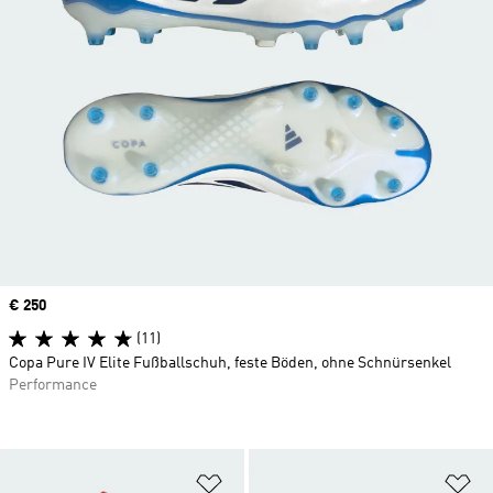
Price
€ 250
(11)
Copa Pure IV Elite Fußballschuh, feste Böden, ohne Schnürsenkel
Performance
Zur Wunschliste hinzufügen
Zu