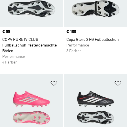
Price
€ 55
Price
€ 100
COPA PURE IV CLUB
Copa Gloro 2 FG Fußballschuh
Fußballschuh, feste/gemischte
Performance
Böden
3 Farben
Performance
4 Farben
Zur Wunschliste hinzufügen
Zu