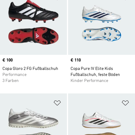
Price
€ 100
Price
€ 110
Copa Gloro 2 FG Fußballschuh
Copa Pure IV Elite Kids
Performance
Fußballschuh, feste Böden
3 Farben
Kinder Performance
Zur Wunschliste hinzufügen
Zu