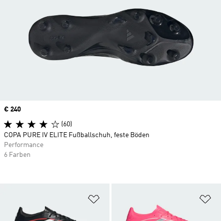
Price
€ 240
(60)
COPA PURE IV ELITE Fußballschuh, feste Böden
Performance
6 Farben
Zur Wunschliste hinzufügen
Zu