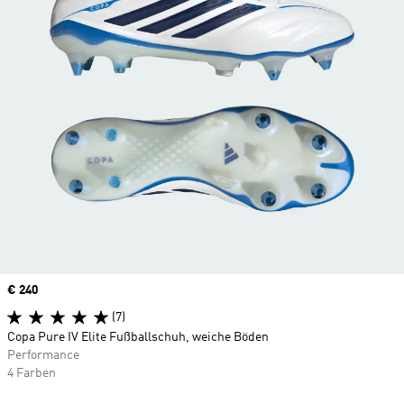
Price
€ 240
(7)
Copa Pure IV Elite Fußballschuh, weiche Böden
Performance
4 Farben