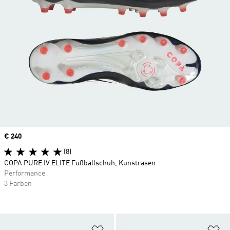
Price
€ 240
(8)
COPA PURE IV ELITE Fußballschuh, Kunstrasen
Performance
3 Farben
Zur Wunschliste hinzufügen
Zu