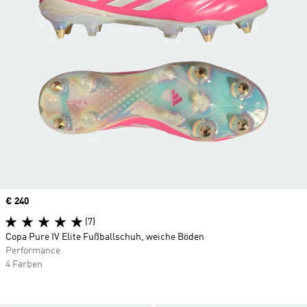
Price
€ 240
(7)
Copa Pure IV Elite Fußballschuh, weiche Böden
Performance
4 Farben