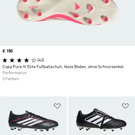
Price
€ 150
(43)
Copa Pure IV Elite Fußballschuh, feste Böden, ohne Schnürsenkel
Performance
3 Farben
Zur Wunschliste hinzufügen
Zu