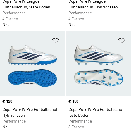
Copa Pure IV League
Copa Pure IV League
Fußballschuh, feste Böden
Fußballschuh, Hybridrasen
Performance
Performance
4 Farben
4 Farben
Neu
Neu
Zur Wunschliste hinzufügen
Zu
Price
€ 120
Price
€ 150
Copa Pure IV Pro Fußballschuh,
Copa Pure IV Pro Fußballschuh,
Hybridrasen
feste Böden
Performance
Performance
Neu
3 Farben