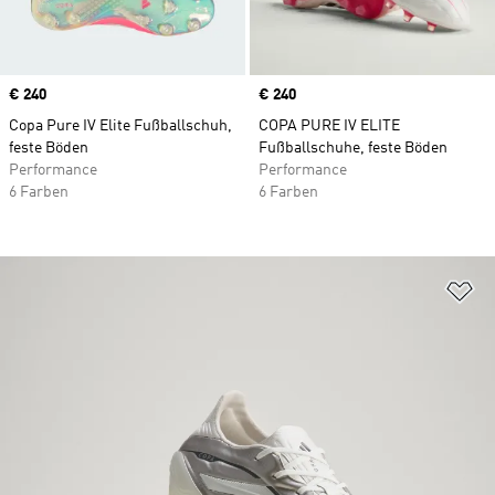
Price
€ 240
Price
€ 240
Copa Pure IV Elite Fußballschuh,
COPA PURE IV ELITE
feste Böden
Fußballschuhe, feste Böden
Performance
Performance
6 Farben
6 Farben
Zu