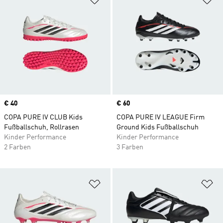
Price
€ 40
Price
€ 60
COPA PURE IV CLUB Kids
COPA PURE IV LEAGUE Firm
Fußballschuh, Rollrasen
Ground Kids Fußballschuh
Kinder Performance
Kinder Performance
2 Farben
3 Farben
Zur Wunschliste hinzufügen
Zu