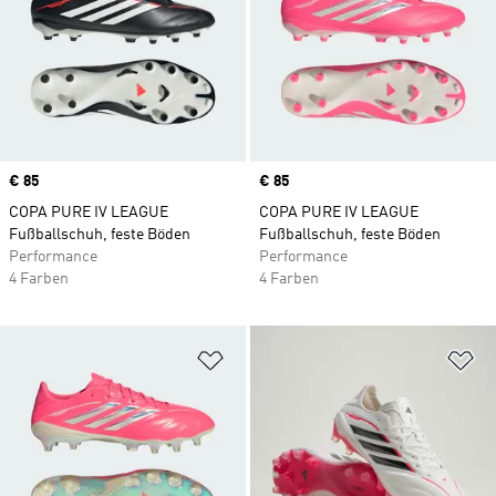
Price
€ 85
Price
€ 85
COPA PURE IV LEAGUE
COPA PURE IV LEAGUE
Fußballschuh, feste Böden
Fußballschuh, feste Böden
Performance
Performance
4 Farben
4 Farben
Zur Wunschliste hinzufügen
Zu