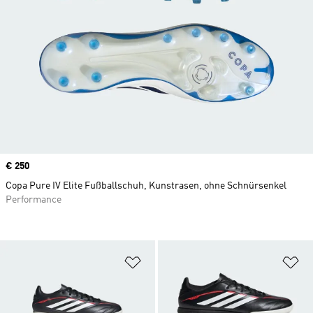
Price
€ 250
Copa Pure IV Elite Fußballschuh, Kunstrasen, ohne Schnürsenkel
Performance
Zur Wunschliste hinzufügen
Zu