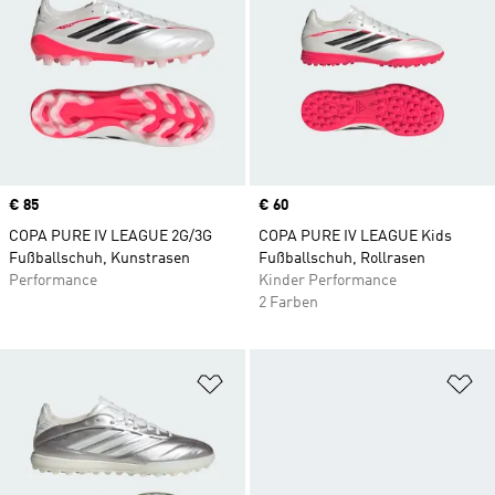
Price
€ 85
Price
€ 60
COPA PURE IV LEAGUE 2G/3G
COPA PURE IV LEAGUE Kids
Fußballschuh, Kunstrasen
Fußballschuh, Rollrasen
Performance
Kinder Performance
2 Farben
Zur Wunschliste hinzufügen
Zu