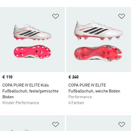
Zur Wunschliste hinzufügen
Zu
Price
€ 110
Price
€ 240
COPA PURE IV ELITE Kids
COPA PURE IV ELITE
Fußballschuh, feste/gemischte
Fußballschuh, weiche Böden
Böden
Performance
Kinder Performance
4 Farben
Zur Wunschliste hinzufügen
Zu