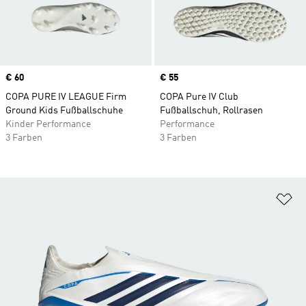
Price
€ 60
Price
€ 55
COPA PURE IV LEAGUE Firm
COPA Pure IV Club
Ground Kids Fußballschuhe
Fußballschuh, Rollrasen
Kinder Performance
Performance
3 Farben
3 Farben
Zu