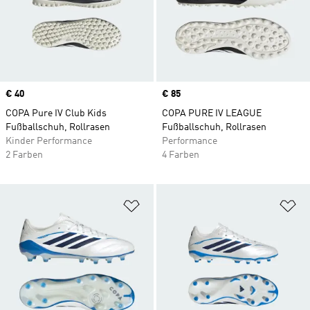
Price
€ 40
Price
€ 85
COPA Pure IV Club Kids
COPA PURE IV LEAGUE
Fußballschuh, Rollrasen
Fußballschuh, Rollrasen
Kinder Performance
Performance
2 Farben
4 Farben
Zur Wunschliste hinzufügen
Zu