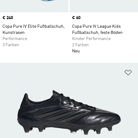
Price
€ 240
Price
€ 60
Copa Pure IV Elite Fußballschuh,
Copa Pure IV League Kids
Kunstrasen
Fußballschuh, feste Böden
Performance
Kinder Performance
3 Farben
2 Farben
Neu
Zu