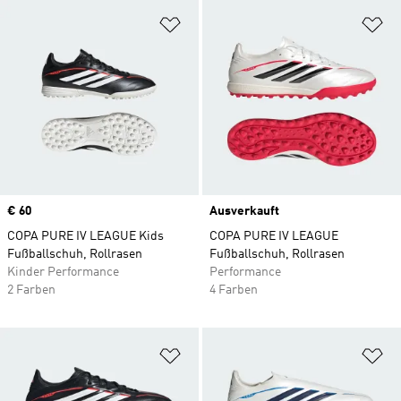
Zur Wunschliste hinzufügen
Zu
Price
€ 60
Ausverkauft
COPA PURE IV LEAGUE Kids
COPA PURE IV LEAGUE
Fußballschuh, Rollrasen
Fußballschuh, Rollrasen
Kinder Performance
Performance
2 Farben
4 Farben
Zur Wunschliste hinzufügen
Zu