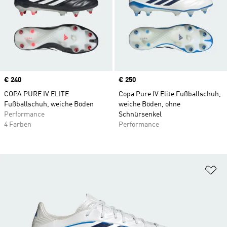
Price
€ 240
Price
€ 250
COPA PURE IV ELITE
Copa Pure IV Elite Fußballschuh,
Fußballschuh, weiche Böden
weiche Böden, ohne
Performance
Schnürsenkel
4 Farben
Performance
Zu