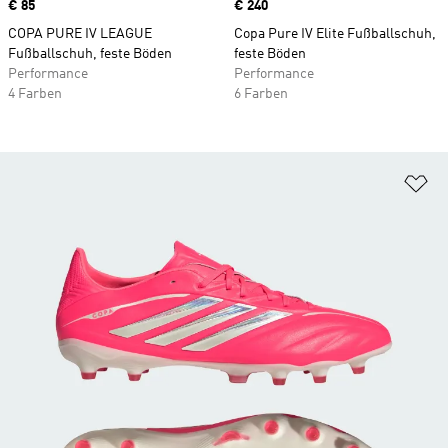
Price
€ 85
Price
€ 240
COPA PURE IV LEAGUE
Copa Pure IV Elite Fußballschuh,
Fußballschuh, feste Böden
feste Böden
Performance
Performance
4 Farben
6 Farben
Zu