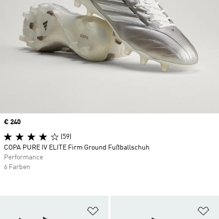
Price
€ 240
(59)
COPA PURE IV ELITE Firm Ground Fußballschuh
Performance
6 Farben
Zur Wunschliste hinzufügen
Zu