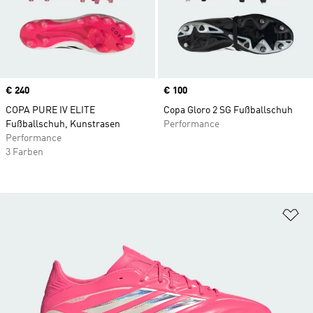
Price
€ 240
Price
€ 100
COPA PURE IV ELITE
Copa Gloro 2 SG Fußballschuh
Fußballschuh, Kunstrasen
Performance
Performance
3 Farben
Zu