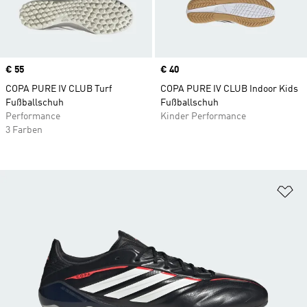
Price
€ 55
Price
€ 40
COPA PURE IV CLUB Turf
COPA PURE IV CLUB Indoor Kids
Fußballschuh
Fußballschuh
Performance
Kinder Performance
3 Farben
Zu