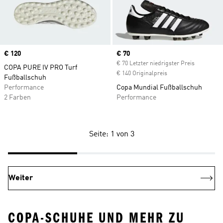
Price
€ 120
Current price
€ 70
€ 70 Letzter niedrigster Preis
COPA PURE IV PRO Turf
€ 140 Originalpreis
Fußballschuh
Performance
Copa Mundial Fußballschuh
2 Farben
Performance
Seite: 1 von 3
Weiter
COPA-SCHUHE UND MEHR ZU