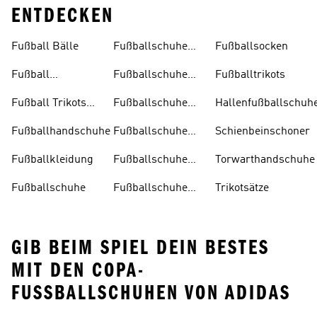
ENTDECKEN
Fußball Bälle
Fußballschuhe
Fußballsocken
Damen
Fußball
Fußballschuhe
Fußballtrikots
Trainingsanzug
Herren
Fußball Trikots
Fußballschuhe
Hallenfußballschuh
Kinder
Kinder
Fußballhandschuhe
Fußballschuhe
Schienbeinschoner
Multinocken
Fußballkleidung
Fußballschuhe
Torwarthandschuhe
Ohne
Fußballschuhe
Fußballschuhe
Trikotsätze
Schnürsenkel
Schwarz
GIB BEIM SPIEL DEIN BESTES
MIT DEN COPA-
FUSSBALLSCHUHEN VON ADIDAS