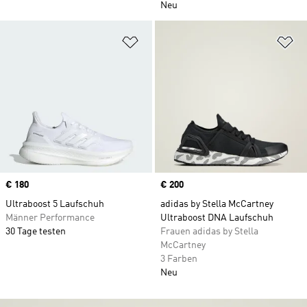
Neu
Zur Wunschliste hinzufügen
Zu
Price
€ 180
Price
€ 200
Ultraboost 5 Laufschuh
adidas by Stella McCartney
Männer Performance
Ultraboost DNA Laufschuh
30 Tage testen
Frauen adidas by Stella
McCartney
3 Farben
Neu