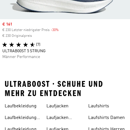
Sale price
€ 161
€ 230 Letzter niedrigster Preis
-30%
Discount
€ 230 Originalpreis
(7)
ULTRAB00ST 5 STRUNG
Männer Performance
ULTRABOOST • SCHUHE UND
MEHR ZU ENTDECKEN
Laufbekleidung
Laufjacken
Laufshirts
Laufbekleidung
Laufjacken
Laufshirts Damen
Damen
Damen
Laufbekleidung
Laufjacken
Laufshirts Herren