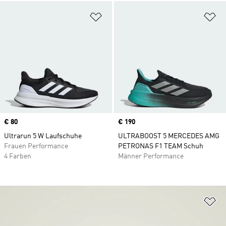
Zur Wunschliste hinzufügen
Zu
Price
€ 80
Price
€ 190
Ultrarun 5 W Laufschuhe
ULTRABOOST 5 MERCEDES AMG
Frauen Performance
PETRONAS F1 TEAM Schuh
4 Farben
Männer Performance
Zu