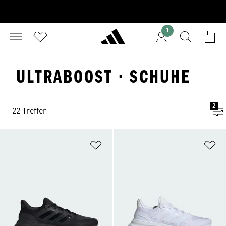
1
ULTRABOOST · SCHUHE
2
22 Treffer
Zur Wunschliste hinzufügen
Zu