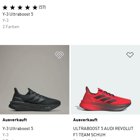
(57)
Y-3 Ultraboost 5
Y-3
2 Farben
Zur Wunschliste hinzufügen
Zu
Ausverkauft
Ausverkauft
Y-3 Ultraboost 5
ULTRABOOST 5 AUDI REVOLUT
Y-3
F1 TEAM SCHUH