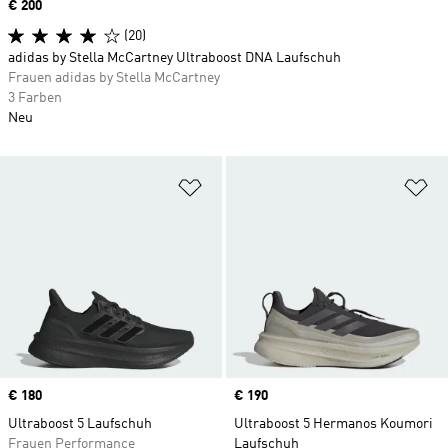
Price
€ 200
(20)
adidas by Stella McCartney Ultraboost DNA Laufschuh
Frauen adidas by Stella McCartney
3 Farben
Neu
Zur Wunschliste hinzufügen
Zu
Price
€ 180
Price
€ 190
Ultraboost 5 Laufschuh
Ultraboost 5 Hermanos Koumori
Frauen Performance
Laufschuh