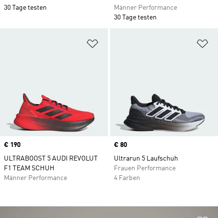
30 Tage testen
Männer Performance
30 Tage testen
Zur Wunschliste hinzufügen
Zu
Price
€ 190
Price
€ 80
ULTRABOOST 5 AUDI REVOLUT
Ultrarun 5 Laufschuh
F1 TEAM SCHUH
Frauen Performance
Männer Performance
4 Farben