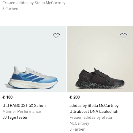
Frauen adidas by Stella McCartney
3 Farben
Zur Wunschliste hinzufügen
Zu
Price
€ 180
Price
€ 200
ULTRABOOST 5X Schuh
adidas by Stella McCartney
Männer Performance
Ultraboost DNA Laufschuh
30 Tage testen
Frauen adidas by Stella
McCartney
3 Farben