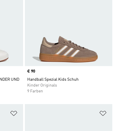
Price
€ 90
INDER UND
Handball Spezial Kids Schuh
Kinder Originals
9 Farben
Zur Wunschliste hinzufügen
Zur Wunsch