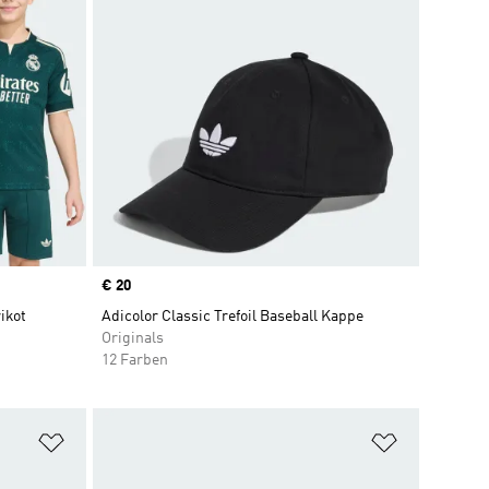
Price
€ 20
ikot
Adicolor Classic Trefoil Baseball Kappe
Originals
12 Farben
Zur Wunschliste hinzufügen
Zur Wunsch