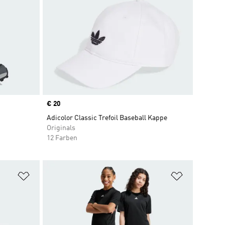
Price
€ 20
Adicolor Classic Trefoil Baseball Kappe
Originals
12 Farben
Zur Wunschliste hinzufügen
Zur Wunsch