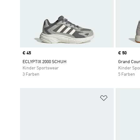
Price
€ 45
Price
€ 50
ECLYPTIX 2000 SCHUH
Grand Cour
Kinder Sportswear
Kinder Spo
3 Farben
5 Farben
Zur Wunschlis