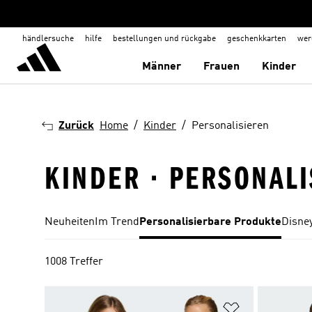
händlersuche
hilfe
bestellungen und rückgabe
geschenkkarten
wer
Männer
Frauen
Kinder
Zurück
Home
Kinder
Personalisieren
KINDER · PERSONALI
Neuheiten
Im Trend
Personalisierbare Produkte
Disne
1008 Treffer
Zur Wunschlis