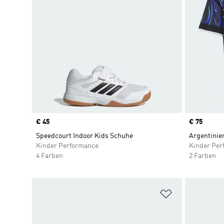
Price
€ 45
Price
€ 75
Speedcourt Indoor Kids Schuhe
Argentinie
Kinder Performance
Kinder Per
4 Farben
2 Farben
Zur Wunschlis