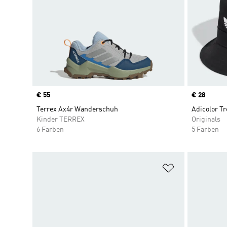
Price
€ 55
Price
€ 28
Terrex Ax4r Wanderschuh
Adicolor Tre
Kinder TERREX
Originals
6 Farben
5 Farben
Zur Wunschlis