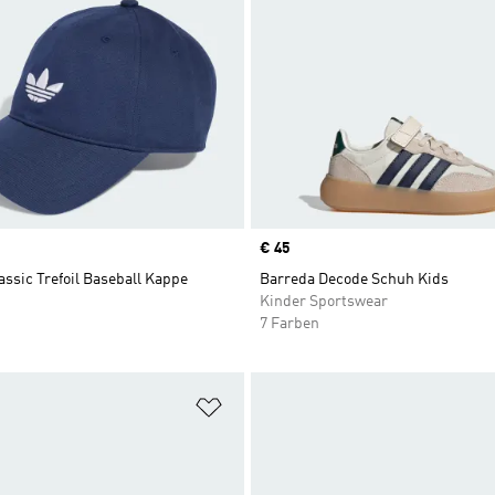
Price
€ 45
assic Trefoil Baseball Kappe
Barreda Decode Schuh Kids
Kinder Sportswear
7 Farben
te hinzufügen
Zur Wunschliste hinzufügen