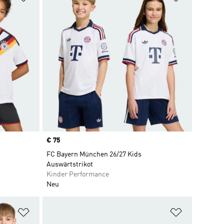
Price
€ 75
FC Bayern München 26/27 Kids
Auswärtstrikot
Kinder Performance
Neu
Zur Wunschliste hinzufügen
Zur Wunsch