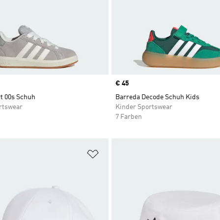
Price
€ 45
t 00s Schuh
Barreda Decode Schuh Kids
rtswear
Kinder Sportswear
7 Farben
te hinzufügen
Zur Wunschliste hinzufügen