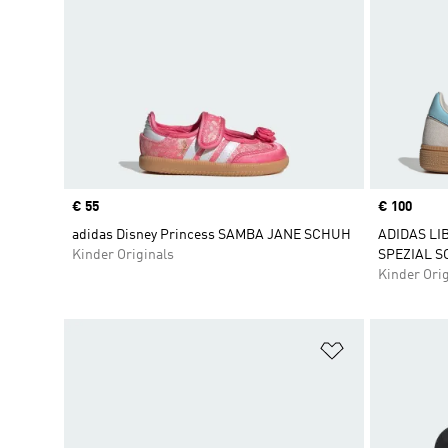
Price
€ 55
Price
€ 100
adidas Disney Princess SAMBA JANE SCHUH
ADIDAS L
Kinder Originals
SPEZIAL 
Kinder Orig
Zur Wunschlis