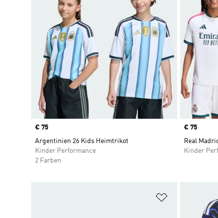
Price
€ 75
Price
€ 75
Argentinien 26 Kids Heimtrikot
Real Madrid
Kinder Performance
Kinder Per
2 Farben
Zur Wunschlis