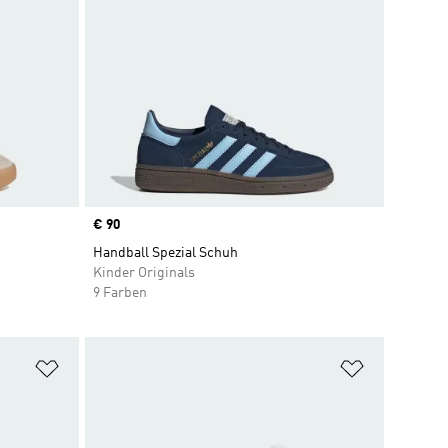
Price
€ 90
Handball Spezial Schuh
Kinder Originals
9 Farben
Zur Wunschliste hinzufügen
Zur Wunsch