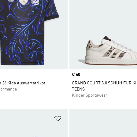
Price
€ 40
n 26 Kids Auswärtstrikot
GRAND COURT 3.0 SCHUH FÜR K
formance
TEENS
Kinder Sportswear
te hinzufügen
Zur Wunschliste hinzufügen