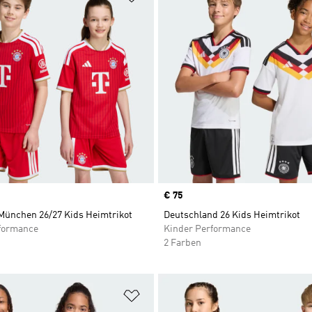
Price
€ 75
München 26/27 Kids Heimtrikot
Deutschland 26 Kids Heimtrikot
formance
Kinder Performance
2 Farben
te hinzufügen
Zur Wunschliste hinzufügen