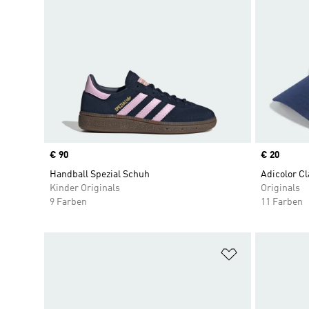
Price
€ 90
Price
€ 20
Handball Spezial Schuh
Adicolor Cl
Kinder Originals
Originals
9 Farben
11 Farben
Zur Wunschlis