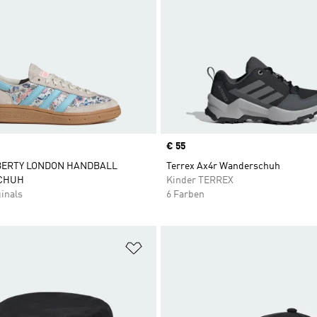
Price
€ 55
IBERTY LONDON HANDBALL
Terrex Ax4r Wanderschuh
SCHUH
Kinder TERREX
inals
6 Farben
te hinzufügen
Zur Wunschliste hinzufügen