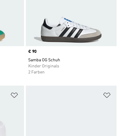
Price
€ 90
Samba OG Schuh
Kinder Originals
2 Farben
Zur Wunschliste hinzufügen
Zur Wunsch