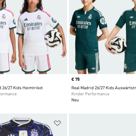
Price
€ 75
 26/27 Kids Heimtrikot
Real Madrid 26/27 Kids Auswärtstr
formance
Kinder Performance
Neu
te hinzufügen
Zur Wunschliste hinzufügen