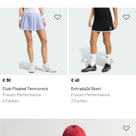
Zur Wunschliste hinzufügen
Zu
Price
€ 50
Price
€ 40
Club Pleated Tennisrock
Entrada26 Skort
Frauen Performance
Frauen Performance
4 Farben
2 Farben
Zu