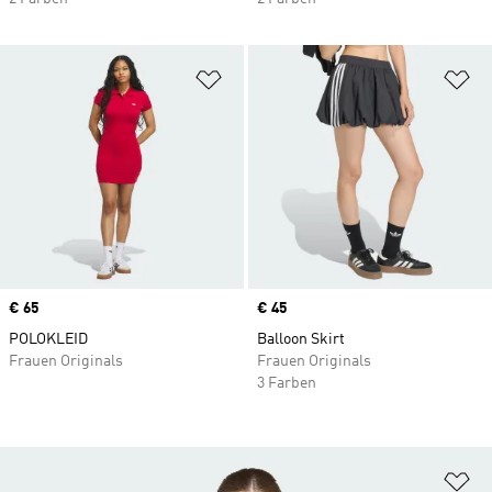
Zur Wunschliste hinzufügen
Zu
Price
€ 65
Price
€ 45
POLOKLEID
Balloon Skirt
Frauen Originals
Frauen Originals
3 Farben
Zu