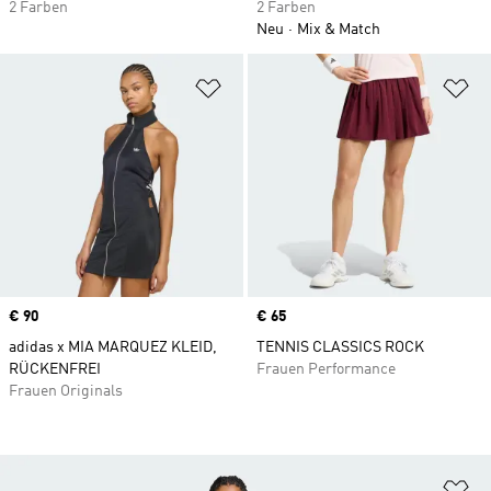
2 Farben
2 Farben
Neu
Mix & Match
Zur Wunschliste hinzufügen
Zu
Price
€ 90
Price
€ 65
adidas x MIA MARQUEZ KLEID,
TENNIS CLASSICS ROCK
RÜCKENFREI
Frauen Performance
Frauen Originals
Zu