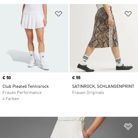
Zur Wunschliste hinzufügen
Zu
Price
€ 50
Price
€ 55
Club Pleated Tennisrock
SATINROCK, SCHLANGENPRINT
Frauen Performance
Frauen Originals
4 Farben
Zu