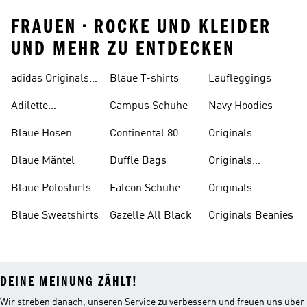
FRAUEN • ROCKE UND KLEIDER
UND MEHR ZU ENTDECKEN
adidas Originals
Blaue T-shirts
Laufleggings
Sale
Adilette
Campus Schuhe
Navy Hoodies
Badelatschen
Blaue Hosen
Continental 80
Originals
Badeanzüge
Blaue Mäntel
Duffle Bags
Originals
Badeschlappen
Blaue Poloshirts
Falcon Schuhe
Originals
Bauchfreie
Blaue Sweatshirts
Gazelle All Black
Originals Beanies
Oberteile
DEINE MEINUNG ZÄHLT!
Wir streben danach, unseren Service zu verbessern und freuen uns über