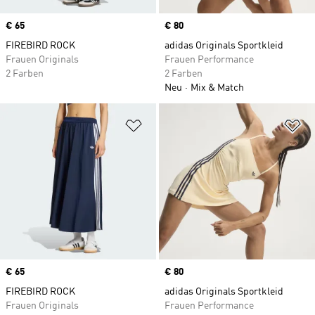
Price
€ 65
Price
€ 80
FIREBIRD ROCK
adidas Originals Sportkleid
Frauen Originals
Frauen Performance
2 Farben
2 Farben
Neu
Mix & Match
Zur Wunschliste hinzufügen
Zu
Price
€ 65
Price
€ 80
FIREBIRD ROCK
adidas Originals Sportkleid
Frauen Originals
Frauen Performance