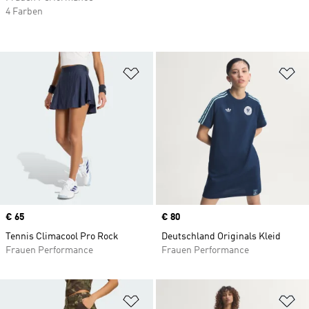
4 Farben
Zur Wunschliste hinzufügen
Zu
Price
€ 65
Price
€ 80
Tennis Climacool Pro Rock
Deutschland Originals Kleid
Frauen Performance
Frauen Performance
Zur Wunschliste hinzufügen
Zu