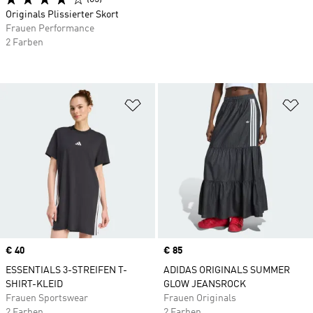
Originals Plissierter Skort
Frauen Performance
2 Farben
Zur Wunschliste hinzufügen
Zu
Price
€ 40
Price
€ 85
ESSENTIALS 3-STREIFEN T-
ADIDAS ORIGINALS SUMMER
SHIRT-KLEID
GLOW JEANSROCK
Frauen Sportswear
Frauen Originals
2 Farben
2 Farben