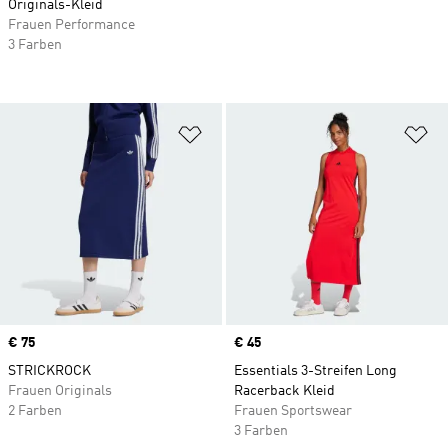
Originals-Kleid
Frauen Performance
3 Farben
Zur Wunschliste hinzufügen
Zu
Price
€ 75
Price
€ 45
STRICKROCK
Essentials 3-Streifen Long
Frauen Originals
Racerback Kleid
2 Farben
Frauen Sportswear
3 Farben