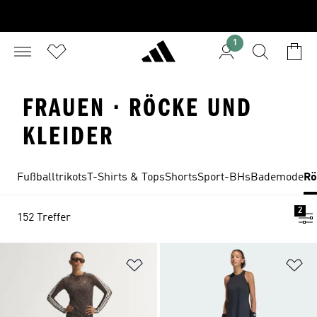
1
FRAUEN · RÖCKE UND
KLEIDER
Fußballtrikots
T-Shirts & Tops
Shorts
Sport-BHs
Bademode
Rö
2
152 Treffer
Zur Wunschliste hinzufügen
Zu