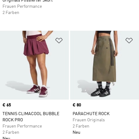
Originals Plissierter Skort
Frauen Performance
2 Farben
Zur Wunschliste hinzufügen
Zu
Price
€ 65
Price
€ 80
TENNIS CLIMACOOL BUBBLE
PARACHUTE ROCK
ROCK PRO
Frauen Originals
Frauen Performance
2 Farben
2 Farben
Neu
Neu