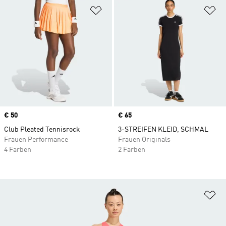
Zur Wunschliste hinzufügen
Zu
Price
€ 50
Price
€ 65
Club Pleated Tennisrock
3-STREIFEN KLEID, SCHMAL
Frauen Performance
Frauen Originals
4 Farben
2 Farben
Zu