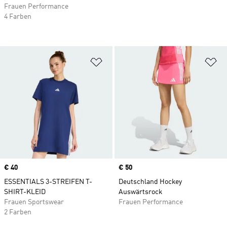
Frauen Performance
4 Farben
Zur Wunschliste hinzufügen
Zu
Price
€ 40
Price
€ 50
ESSENTIALS 3-STREIFEN T-
Deutschland Hockey
SHIRT-KLEID
Auswärtsrock
Frauen Sportswear
Frauen Performance
2 Farben