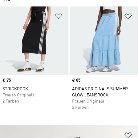
Zur Wunschliste hinzufügen
Zu
Price
€ 75
Price
€ 85
STRICKROCK
ADIDAS ORIGINALS SUMMER
Frauen Originals
GLOW JEANSROCK
2 Farben
Frauen Originals
2 Farben
Zu