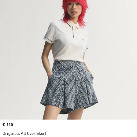
Price
€ 110
Originals All Over Skort