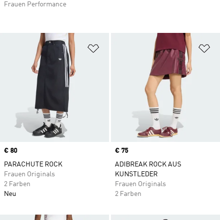
Frauen Performance
Zur Wunschliste hinzufügen
Zu
Price
€ 80
Price
€ 75
PARACHUTE ROCK
ADIBREAK ROCK AUS
Frauen Originals
KUNSTLEDER
2 Farben
Frauen Originals
Neu
2 Farben