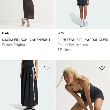
Price
€ 65
Price
€ 60
MAXIKLEID, SCHLANGENPRINT
CLUB TENNIS CLIMACOOL KLEID
Frauen Originals
Frauen Performance
3 Farben
Zur Wunschliste hinzufügen
Zu