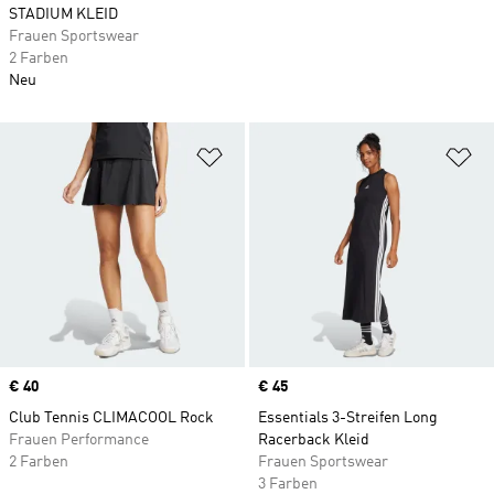
STADIUM KLEID
Frauen Sportswear
2 Farben
Neu
Zur Wunschliste hinzufügen
Zu
Price
€ 40
Price
€ 45
Club Tennis CLIMACOOL Rock
Essentials 3-Streifen Long
Frauen Performance
Racerback Kleid
2 Farben
Frauen Sportswear
3 Farben