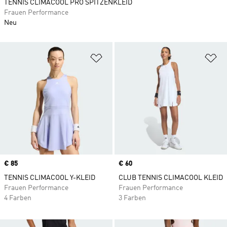
TENNIS CLIMACOOL PRO SPITZENKLEID
Frauen Performance
Neu
Zur Wunschliste hinzufügen
Zu
Price
€ 85
Price
€ 60
TENNIS CLIMACOOL Y-KLEID
CLUB TENNIS CLIMACOOL KLEID
Frauen Performance
Frauen Performance
4 Farben
3 Farben