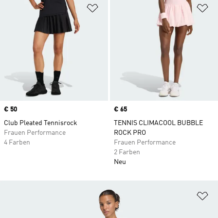
Zur Wunschliste hinzufügen
Zu
Price
€ 50
Price
€ 65
Club Pleated Tennisrock
TENNIS CLIMACOOL BUBBLE
Frauen Performance
ROCK PRO
4 Farben
Frauen Performance
2 Farben
Neu
Zu