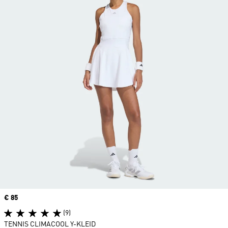
Price
€ 85
(9)
TENNIS CLIMACOOL Y-KLEID