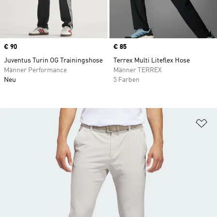
Price
€ 90
Price
€ 85
Juventus Turin OG Trainingshose
Terrex Multi Liteflex Hose
Männer Performance
Männer TERREX
Neu
5 Farben
Zu