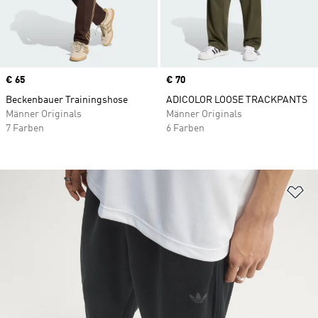
Price
€ 65
Price
€ 70
Beckenbauer Trainingshose
ADICOLOR LOOSE TRACKPANTS
Männer Originals
Männer Originals
7 Farben
6 Farben
Zu