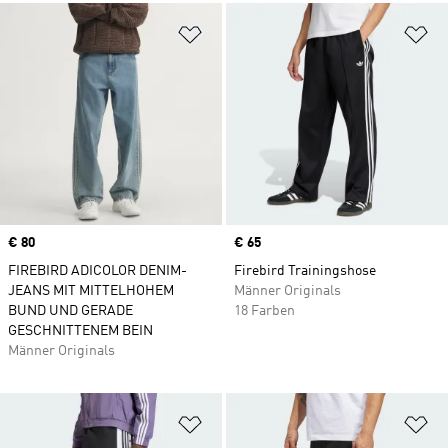
Zur Wunschliste hinzufügen
Zu
Price
€ 80
Price
€ 65
FIREBIRD ADICOLOR DENIM-
Firebird Trainingshose
JEANS MIT MITTELHOHEM
Männer Originals
BUND UND GERADE
18 Farben
GESCHNITTENEM BEIN
Männer Originals
Zur Wunschliste hinzufügen
Zu