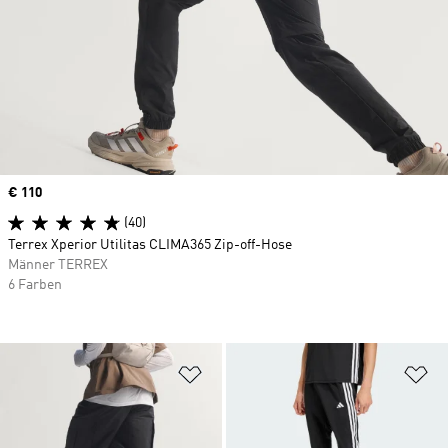
Price
€ 110
(40)
Terrex Xperior Utilitas CLIMA365 Zip-off-Hose
Männer TERREX
6 Farben
Zur Wunschliste hinzufügen
Zu