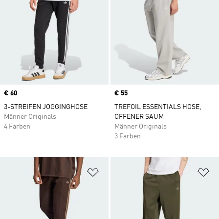
Price
€ 60
Price
€ 55
3-STREIFEN JOGGINGHOSE
TREFOIL ESSENTIALS HOSE,
Männer Originals
OFFENER SAUM
4 Farben
Männer Originals
3 Farben
Zur Wunschliste hinzufügen
Zu