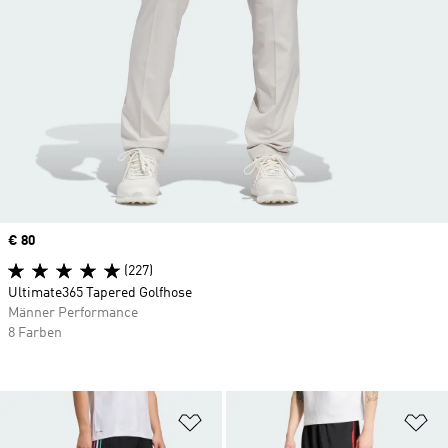
Price
€ 80
(227)
Ultimate365 Tapered Golfhose
Männer Performance
8 Farben
Zur Wunschliste hinzufügen
Zu