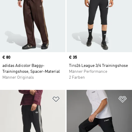
Price
€ 80
Price
€ 35
adidas Adicolor Baggy-
Tiro26 League 3/4 Trainingshose
Trainingshose, Spacer-Material
Männer Performance
Männer Originals
2 Farben
Zur Wunschliste hinzufügen
Zu