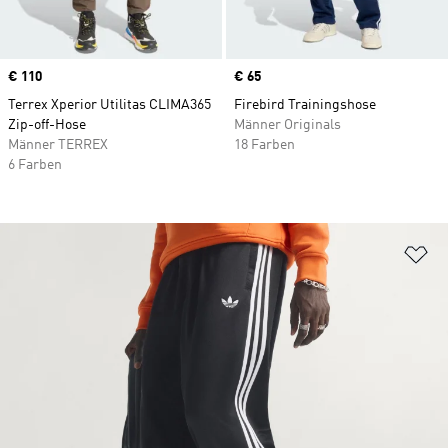
Price
€ 110
Price
€ 65
Terrex Xperior Utilitas CLIMA365
Firebird Trainingshose
Zip-off-Hose
Männer Originals
Männer TERREX
18 Farben
6 Farben
Zu