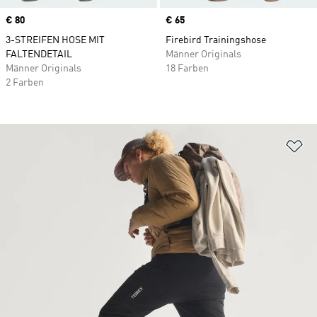
Price
€ 80
Price
€ 65
3-STREIFEN HOSE MIT
Firebird Trainingshose
FALTENDETAIL
Männer Originals
Männer Originals
18 Farben
2 Farben
Zu