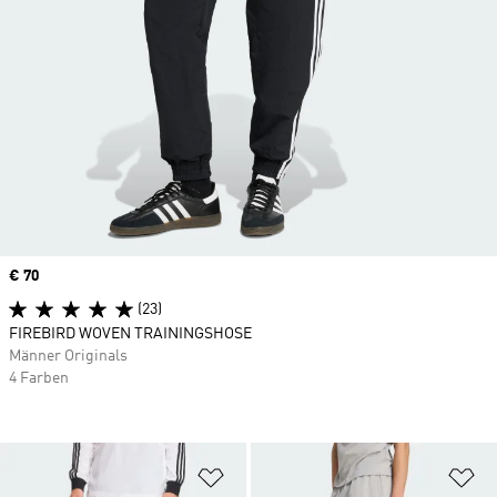
Price
€ 70
(23)
FIREBIRD WOVEN TRAININGSHOSE
Männer Originals
4 Farben
Zur Wunschliste hinzufügen
Zu