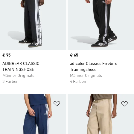
Price
€ 75
Price
€ 65
ADIBREAK CLASSIC
adicolor Classics Firebird
TRAININGSHOSE
Trainingshose
Männer Originals
Männer Originals
3 Farben
4 Farben
Zur Wunschliste hinzufügen
Zu