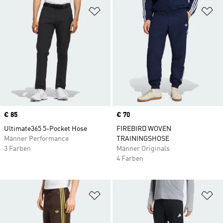
Zur Wunschliste hinzufügen
Zu
Price
€ 85
Price
€ 70
Ultimate365 5-Pocket Hose
FIREBIRD WOVEN
Männer Performance
TRAININGSHOSE
3 Farben
Männer Originals
4 Farben
Zur Wunschliste hinzufügen
Zu