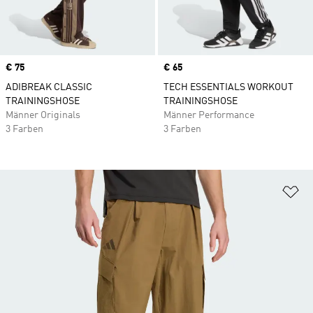
Price
€ 75
Price
€ 65
ADIBREAK CLASSIC
TECH ESSENTIALS WORKOUT
TRAININGSHOSE
TRAININGSHOSE
Männer Originals
Männer Performance
3 Farben
3 Farben
Zu