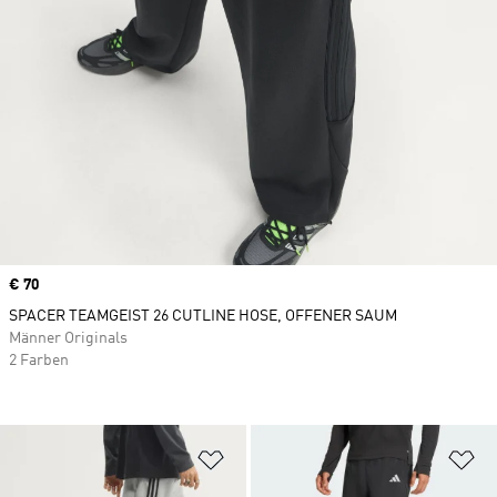
Price
€ 70
SPACER TEAMGEIST 26 CUTLINE HOSE, OFFENER SAUM
Männer Originals
2 Farben
Zur Wunschliste hinzufügen
Zu