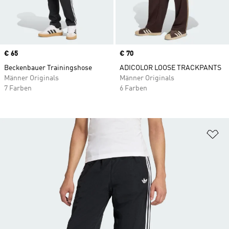
Price
€ 65
Price
€ 70
Beckenbauer Trainingshose
ADICOLOR LOOSE TRACKPANTS
Männer Originals
Männer Originals
7 Farben
6 Farben
Zu