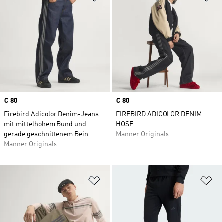
Price
€ 80
Price
€ 80
Firebird Adicolor Denim-Jeans
FIREBIRD ADICOLOR DENIM
mit mittelhohem Bund und
HOSE
gerade geschnittenem Bein
Männer Originals
Männer Originals
Zur Wunschliste hinzufügen
Zu