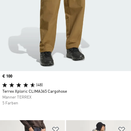
Price
€ 100
(48)
Terrex Xploric CLIMA365 Cargohose
Männer TERREX
5 Farben
Zur Wunschliste hinzufügen
Zu