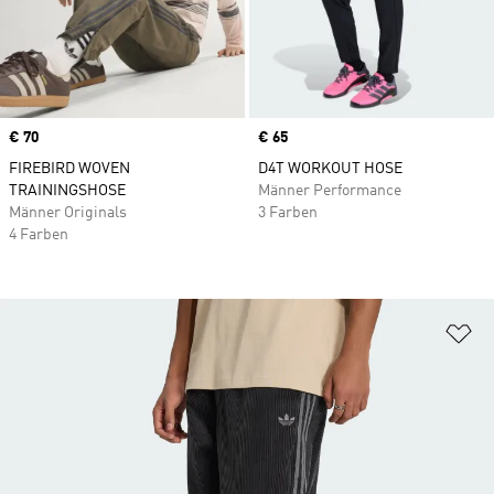
Price
€ 70
Price
€ 65
FIREBIRD WOVEN
D4T WORKOUT HOSE
TRAININGSHOSE
Männer Performance
Männer Originals
3 Farben
4 Farben
Zu