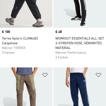
Price
€ 100
Price
€ 45
Terrex Xploric CLIMA365
WORKOUT ESSENTIALS ALL-SET
Cargohose
3-STREIFEN HOSE, GEWIRKTES
Männer TERREX
MATERIAL
5 Farben
Männer Performance
3 Farben
Zur Wunschliste hinzufügen
Zu