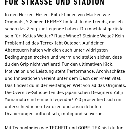
FÜR STRASSE UND STADION
In den Herren-Hosen-Kollektionen von Marken wie
Originals, Y-3 oder TERREX
findest du die Trends, die jetzt
schon das Zeug zur Legende haben. Du möchtest gerüstet
sein für: Kaltes Wetter? Raue Winde? Steinige Wege? Kein
Problem!
adidas Terrex
lebt Outdoor. Auf deinen
Abenteuern halten wir dich auch unter widrigsten
Bedingungen trocken und warm und stellen sicher, dass
du den Grip nicht verlierst! Für den ultimativen Kick,
Motivation und Leistung steht
Performance
. Archivschätze
und Innovationen vereint unter dem Dach der Kreativität.
Das findest du in der vielfältigen Welt von
adidas Originals
.
Die Oversize-Silhouetten des japanischen Designers Yohji
Yamamoto sind einfach legendär!
Y-3
präsentiert sich mit
unterschiedlichen Texturen und ausgedehnten
Drapierungen authentisch, mutig und souverän.
Mit Technologien wie TECHFIT und GORE-TEX bist du für