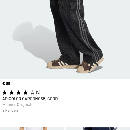
Price
€ 85
(5)
ADICOLOR CARGOHOSE, CORD
Männer Originals
2 Farben