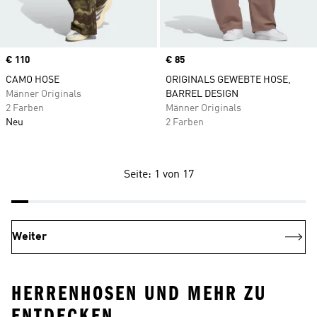
Price
€ 110
Price
€ 85
CAMO HOSE
ORIGINALS GEWEBTE HOSE,
Männer Originals
BARREL DESIGN
2 Farben
Männer Originals
Neu
2 Farben
Seite: 1 von 17
Weiter
HERRENHOSEN UND MEHR ZU
ENTDECKEN