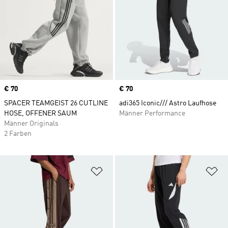
Price
€ 70
Price
€ 70
SPACER TEAMGEIST 26 CUTLINE
adi365 Iconic/// Astro Laufhose
HOSE, OFFENER SAUM
Männer Performance
Männer Originals
2 Farben
Zur Wunschliste hinzufügen
Zu