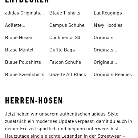
adidas Originals
Blaue T-shirts
Laufleggings
Sale
Adilette
Campus Schuhe
Navy Hoodies
Badelatschen
Blaue Hosen
Continental 80
Originals
Badeanzüge
Blaue Mäntel
Duffle Bags
Originals
Badeschlappen
Blaue Poloshirts
Falcon Schuhe
Originals
Bauchfreie
Blaue Sweatshirts
Gazelle All Black
Originals Beanies
Oberteile
HERREN-HOSEN
Jetzt haben wir unserem authentischen adidas-Style
zusätzlich ein modernes Update verpasst, damit du auch in
deiner Freizeit sportlich und bequem unterwegs bist.
Heutzutage sind sie echte Legenden in der Streetwear –