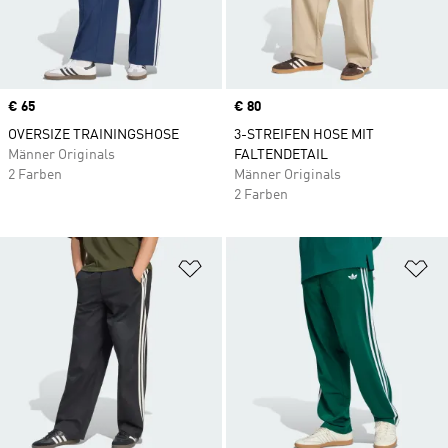
Price
€ 65
Price
€ 80
OVERSIZE TRAININGSHOSE
3-STREIFEN HOSE MIT
Männer Originals
FALTENDETAIL
2 Farben
Männer Originals
2 Farben
Zur Wunschliste hinzufügen
Zu