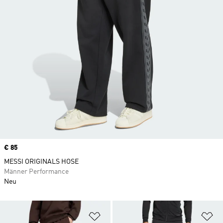
Price
€ 85
MESSI ORIGINALS HOSE
Männer Performance
Neu
Zur Wunschliste hinzufügen
Zu