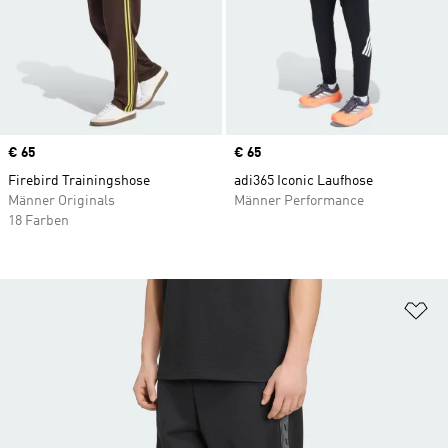
Price
€ 65
Price
€ 65
Firebird Trainingshose
adi365 Iconic Laufhose
Männer Originals
Männer Performance
18 Farben
Zu