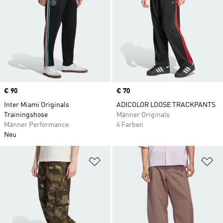
Price
€ 90
Price
€ 70
Inter Miami Originals
ADICOLOR LOOSE TRACKPANTS
Trainingshose
Männer Originals
Männer Performance
6 Farben
Neu
Zur Wunschliste hinzufügen
Zu