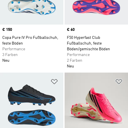
Price
€ 150
Price
€ 60
Copa Pure IV Pro Fußballschuh,
F50 Hyperfast Club
feste Böden
Fußballschuh, feste
Performance
Böden/gemischte Böden
3 Farben
Performance
Neu
2 Farben
Neu
Zur Wunschliste hinzufügen
Zu