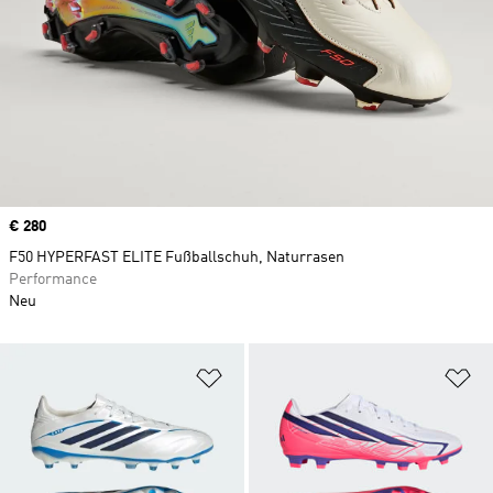
Price
€ 280
F50 HYPERFAST ELITE Fußballschuh, Naturrasen
Performance
Neu
Zur Wunschliste hinzufügen
Zu