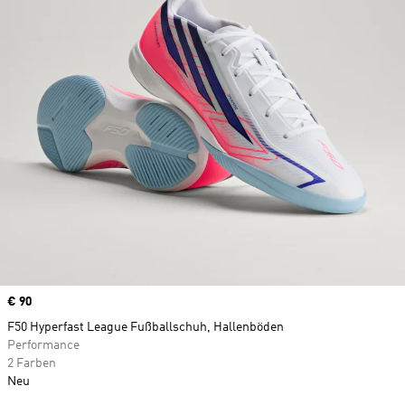
Price
€ 90
F50 Hyperfast League Fußballschuh, Hallenböden
Performance
2 Farben
Neu