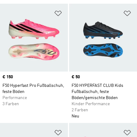
Zur Wunschliste hinzufügen
Zu
Price
€ 150
Price
€ 50
F50 Hyperfast Pro Fußballschuh,
F50 HYPERFAST CLUB Kids
feste Böden
Fußballschuh, feste
Performance
Böden/gemischte Böden
3 Farben
Kinder Performance
2 Farben
Neu
Zur Wunschliste hinzufügen
Zu