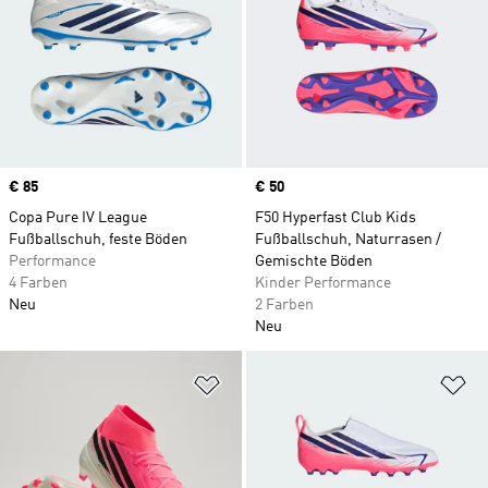
Price
€ 85
Price
€ 50
Copa Pure IV League
F50 Hyperfast Club Kids
Fußballschuh, feste Böden
Fußballschuh, Naturrasen /
Performance
Gemischte Böden
4 Farben
Kinder Performance
Neu
2 Farben
Neu
Zur Wunschliste hinzufügen
Zu