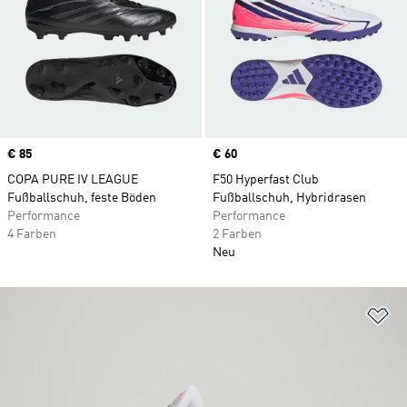
Price
€ 85
Price
€ 60
COPA PURE IV LEAGUE
F50 Hyperfast Club
Fußballschuh, feste Böden
Fußballschuh, Hybridrasen
Performance
Performance
4 Farben
2 Farben
Neu
Zu