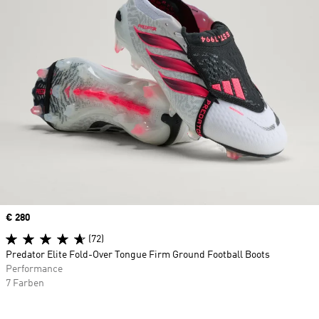
Price
€ 280
(72)
Predator Elite Fold-Over Tongue Firm Ground Football Boots
Performance
7 Farben