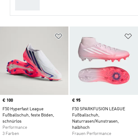
Zur Wunschliste hinzufügen
Zu
Price
€ 100
Price
€ 95
F50 Hyperfast League
F50 SPARKFUSION LEAGUE
Fußballschuh, feste Böden,
Fußballschuh,
schnürlos
Naturrasen/Kunstrasen,
Performance
halbhoch
3 Farben
Frauen Performance