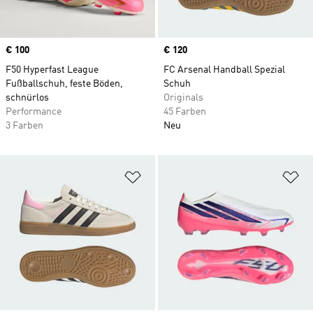
Price
€ 100
Price
€ 120
F50 Hyperfast League
FC Arsenal Handball Spezial
Fußballschuh, feste Böden,
Schuh
schnürlos
Originals
Performance
45 Farben
3 Farben
Neu
Zur Wunschliste hinzufügen
Zu