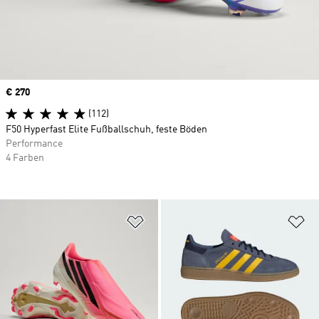
Price
€ 270
(112)
F50 Hyperfast Elite Fußballschuh, feste Böden
Performance
4 Farben
Zur Wunschliste hinzufügen
Zu