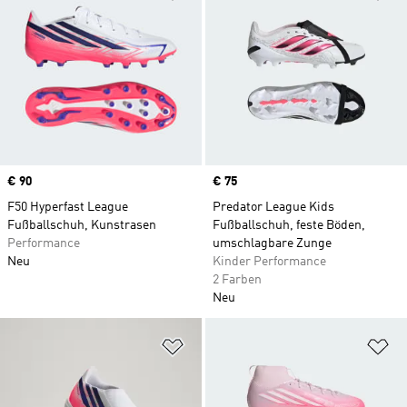
Price
€ 90
Price
€ 75
F50 Hyperfast League
Predator League Kids
Fußballschuh, Kunstrasen
Fußballschuh, feste Böden,
Performance
umschlagbare Zunge
Neu
Kinder Performance
2 Farben
Neu
Zur Wunschliste hinzufügen
Zu