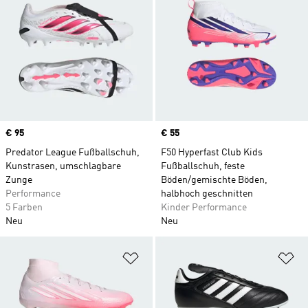
Price
€ 95
Price
€ 55
Predator League Fußballschuh,
F50 Hyperfast Club Kids
Kunstrasen, umschlagbare
Fußballschuh, feste
Zunge
Böden/gemischte Böden,
Performance
halbhoch geschnitten
5 Farben
Kinder Performance
Neu
Neu
Zur Wunschliste hinzufügen
Zu