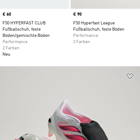
Price
€ 60
Price
€ 90
F50 HYPERFAST CLUB
F50 Hyperfast League
Fußballschuh, feste
Fußballschuh, feste Böden
Böden/gemischte Böden
Performance
Performance
3 Farben
2 Farben
Neu
Zu