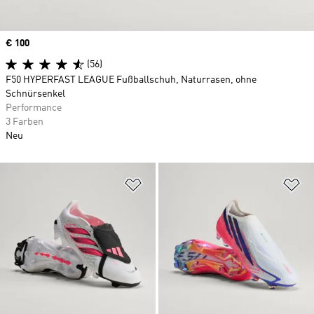
Price
€ 100
(56)
F50 HYPERFAST LEAGUE Fußballschuh, Naturrasen, ohne
Schnürsenkel
Performance
3 Farben
Neu
Zur Wunschliste hinzufügen
Zu