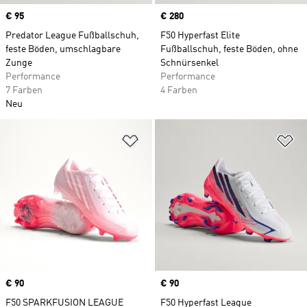
Price
€ 95
Price
€ 280
Predator League Fußballschuh,
F50 Hyperfast Elite
feste Böden, umschlagbare
Fußballschuh, feste Böden, ohne
Zunge
Schnürsenkel
Performance
Performance
7 Farben
4 Farben
Neu
Zur Wunschliste hinzufügen
Zu
Price
€ 90
Price
€ 90
F50 SPARKFUSION LEAGUE
F50 Hyperfast League