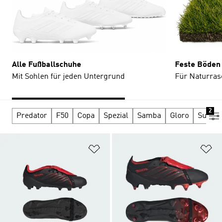
Alle Fußballschuhe
Feste Böden
Mit Sohlen für jeden Untergrund
Für Naturras
2
Predator
F50
Copa
Spezial
Samba
Gloro
Supers
Zur Wunschliste hinzufügen
Zu