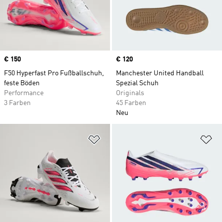
Price
€ 150
Price
€ 120
F50 Hyperfast Pro Fußballschuh,
Manchester United Handball
feste Böden
Spezial Schuh
Performance
Originals
3 Farben
45 Farben
Neu
Zur Wunschliste hinzufügen
Zu