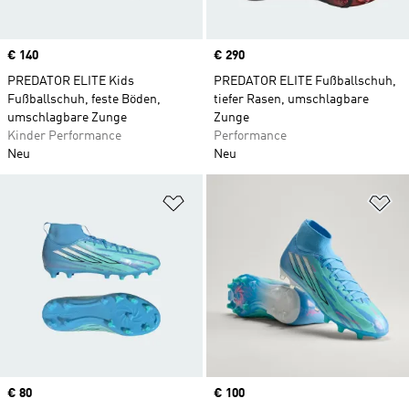
Price
€ 140
Price
€ 290
PREDATOR ELITE Kids
PREDATOR ELITE Fußballschuh,
Fußballschuh, feste Böden,
tiefer Rasen, umschlagbare
umschlagbare Zunge
Zunge
Kinder Performance
Performance
Neu
Neu
Zur Wunschliste hinzufügen
Zu
Price
€ 80
Price
€ 100