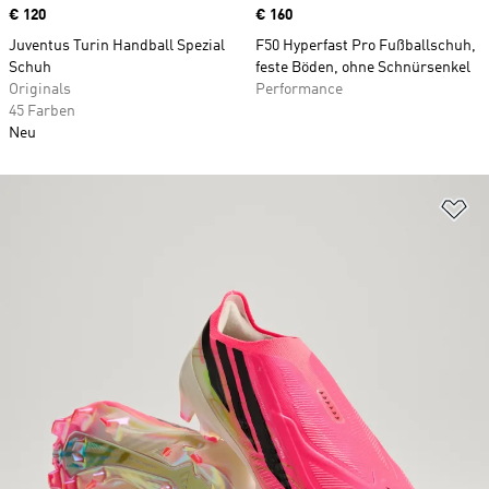
Price
€ 120
Price
€ 160
Juventus Turin Handball Spezial
F50 Hyperfast Pro Fußballschuh,
Schuh
feste Böden, ohne Schnürsenkel
Originals
Performance
45 Farben
Neu
Zu