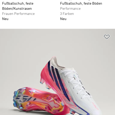
Fußballschuh, feste
Fußballschuh, feste Böden
Böden/Kunstrasen
Performance
Frauen Performance
3 Farben
Neu
Neu
Zu