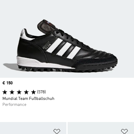
Price
€ 150
(578)
Mundial Team Fußballschuh
Performance
Zur Wunschliste hinzufügen
Zu