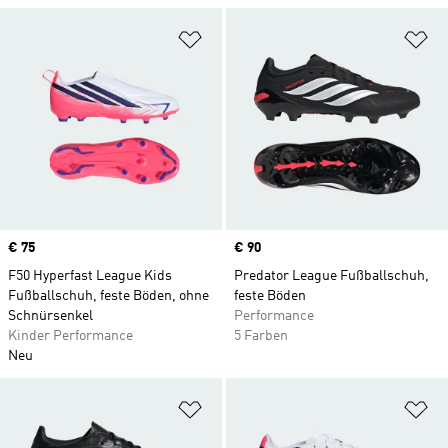
Zur Wunschliste hinzufügen
Zu
Price
€ 75
Price
€ 90
F50 Hyperfast League Kids
Predator League Fußballschuh,
Fußballschuh, feste Böden, ohne
feste Böden
Schnürsenkel
Performance
Kinder Performance
5 Farben
Neu
Zur Wunschliste hinzufügen
Zu