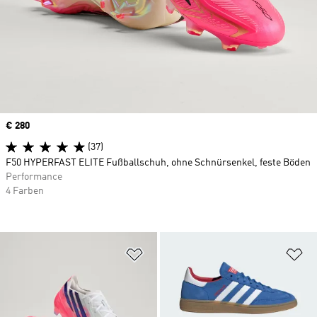
Price
€ 280
(37)
F50 HYPERFAST ELITE Fußballschuh, ohne Schnürsenkel, feste Böden
Performance
4 Farben
Zur Wunschliste hinzufügen
Zu