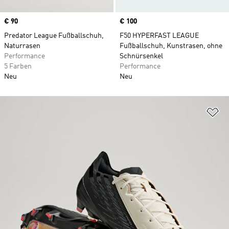
Price
€ 90
Price
€ 100
Predator League Fußballschuh,
F50 HYPERFAST LEAGUE
Naturrasen
Fußballschuh, Kunstrasen, ohne
Performance
Schnürsenkel
5 Farben
Performance
Neu
Neu
Zu