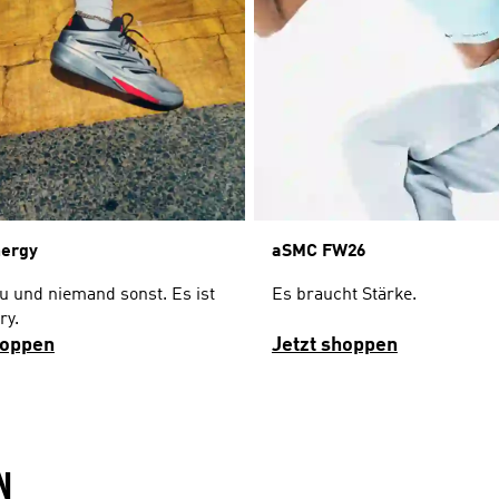
aSMC FW26
nergy
Es braucht Stärke.
du und niemand sonst. Es ist
ry.
hoppen
Jetzt shoppen
N