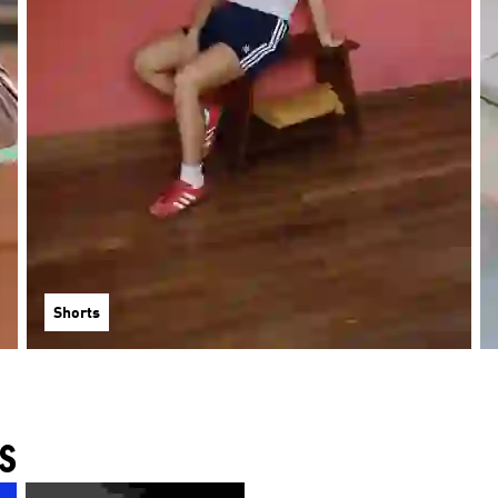
Shorts
S