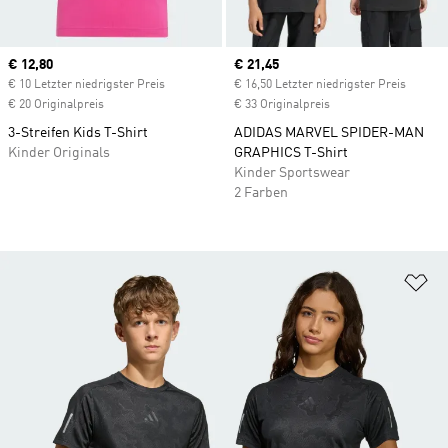
Current price
€ 12,80
Current price
€ 21,45
€ 10 Letzter niedrigster Preis
€ 16,50 Letzter niedrigster Preis
€ 20 Originalpreis
€ 33 Originalpreis
3-Streifen Kids T-Shirt
ADIDAS MARVEL SPIDER-MAN
Kinder Originals
GRAPHICS T-Shirt
Kinder Sportswear
2 Farben
Zu