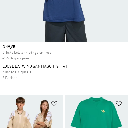
Current price
€ 19,25
€ 16,45 Letzter niedrigster Preis
€ 35 Originalpreis
LOOSE BATWING SANTIAGO T-SHIRT
Kinder Originals
2 Farben
Zur Wunschliste hinzufügen
Zu