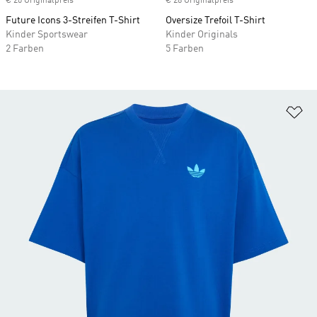
€ 20 Originalpreis
€ 28 Originalpreis
Future Icons 3-Streifen T-Shirt
Oversize Trefoil T-Shirt
Kinder Sportswear
Kinder Originals
2 Farben
5 Farben
Zu