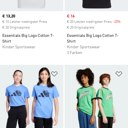
Current price
€ 13,20
Sale price
€ 16
€ 10 Letzter niedrigster Preis
€ 20 Letzter niedrigster Preis
-20%
Disc
€ 20 Originalpreis
€ 20 Originalpreis
Essentials Big Logo Cotton T-
Essentials Big Logo Cotton T-
Shirt
Shirt
Kinder Sportswear
Kinder Sportswear
3 Farben
Zur Wunschliste hinzufügen
Zu