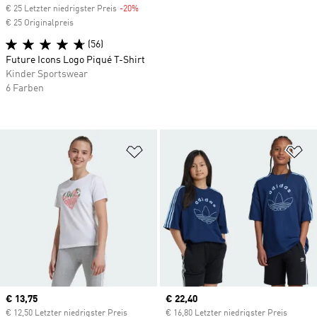
€ 25 Letzter niedrigster Preis
-20%
Discount
€ 25 Originalpreis
(56)
Future Icons Logo Piqué T-Shirt
Kinder Sportswear
6 Farben
Zur Wunschliste hinzufügen
Zu
Current price
€ 13,75
Current price
€ 22,40
€ 12,50 Letzter niedrigster Preis
€ 16,80 Letzter niedrigster Preis