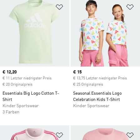
Zur Wunschliste hinzufügen
Zu
Current price
€ 12,20
Current price
€ 15
€ 11 Letzter niedrigster Preis
€ 13,75 Letzter niedrigster Preis
€ 20 Originalpreis
€ 25 Originalpreis
Essentials Big Logo Cotton T-
Seasonal Essentials Logo
Shirt
Celebration Kids T-Shirt
Kinder Sportswear
Kinder Sportswear
3 Farben
Zur Wunschliste hinzufügen
Zu