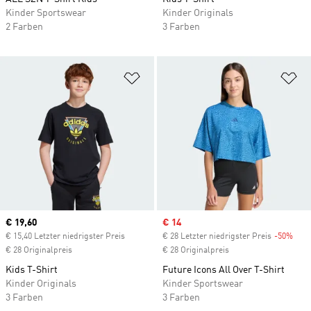
Kinder Sportswear
Kinder Originals
2 Farben
3 Farben
Zur Wunschliste hinzufügen
Zu
Current price
€ 19,60
Sale price
€ 14
€ 15,40 Letzter niedrigster Preis
€ 28 Letzter niedrigster Preis
-50%
Disc
€ 28 Originalpreis
€ 28 Originalpreis
Kids T-Shirt
Future Icons All Over T-Shirt
Kinder Originals
Kinder Sportswear
3 Farben
3 Farben