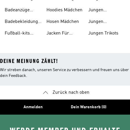
Jungen
Sportschuhe
Badeanzüge
Hoodies Mädchen
Jungen
Mädchen
Tennisbekleidung
Badebekleidung
Hosen Mädchen
Jungen
Kinder
Tennisschuhe
Fußball-kits
Jacken Für
Jungen Trikots
Baby's
Jungen
DEINE MEINUNG ZÄHLT!
Wir streben danach, unseren Service zu verbessern und freuen uns über
dein Feedback.
Zurück nach oben
Anmelden
Dein Warenkorb (0)