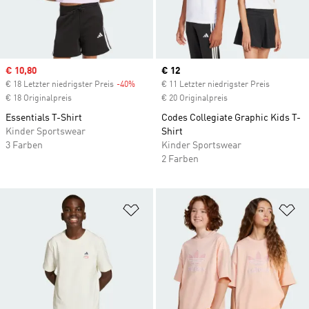
Sale price
€ 10,80
Current price
€ 12
€ 18 Letzter niedrigster Preis
-40%
Discount
€ 11 Letzter niedrigster Preis
€ 18 Originalpreis
€ 20 Originalpreis
Essentials T-Shirt
Codes Collegiate Graphic Kids T-
Kinder Sportswear
Shirt
3 Farben
Kinder Sportswear
2 Farben
Zur Wunschliste hinzufügen
Zu