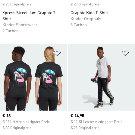
€ 25 Originalpreis
€ 28 Originalpreis
Xpress Street Jam Graphic T-
Graphic Kids T-Shirt
Shirt
Kinder Originals
Kinder Sportswear
3 Farben
2 Farben
Zur Wunschliste hinzufügen
Zu
Current price
€ 18
Current price
€ 14,95
€ 15 Letzter niedrigster Preis
€ 12,65 Letzter niedrigster Preis
€ 30 Originalpreis
€ 23 Originalpreis