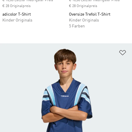
€ 16,80 Letzter niedrigster Preis
€ 16,80 Letzter niedrigster Preis
€ 28 Originalpreis
€ 28 Originalpreis
adicolor T-Shirt
Oversize Trefoil T-Shirt
Kinder Originals
Kinder Originals
5 Farben
Zu