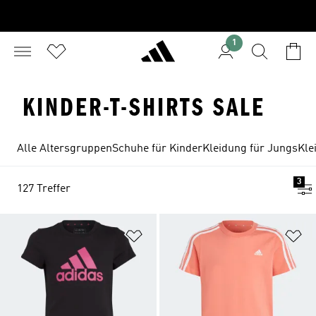
1
KINDER-T-SHIRTS SALE
Alle Altersgruppen
Schuhe für Kinder
Kleidung für Jungs
Kle
3
127 Treffer
Zur Wunschliste hinzufügen
Zu