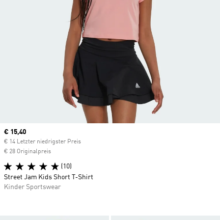
Current price
€ 15,40
€ 14 Letzter niedrigster Preis
€ 28 Originalpreis
(10)
Street Jam Kids Short T-Shirt
Kinder Sportswear