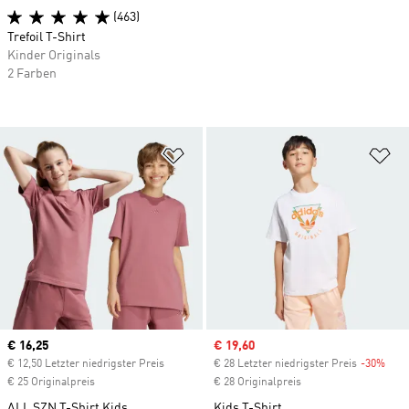
(463)
Trefoil T-Shirt
Kinder Originals
2 Farben
Zur Wunschliste hinzufügen
Zu
Current price
€ 16,25
Sale price
€ 19,60
€ 12,50 Letzter niedrigster Preis
€ 28 Letzter niedrigster Preis
-30%
Disc
€ 25 Originalpreis
€ 28 Originalpreis
ALL SZN T-Shirt Kids
Kids T-Shirt