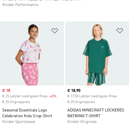
Kinder Performance
Zur Wunschliste hinzufügen
Zu
Sale price
€ 15
Current price
€ 18,90
€ 25 Letzter niedrigster Preis
-40%
Discount
€ 17,50 Letzter niedrigster Preis
€ 25 Originalpreis
€ 35 Originalpreis
Seasonal Essentials Logo
ADIDAS MINECRAFT LOCKERES
Celebration Kids Crop-Shirt
BATWING T-SHIRT
Kinder Sportswear
Kinder Originals