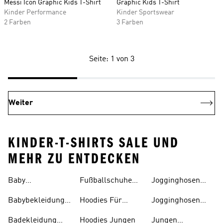
Messi Icon Graphic Kids T-Shirt
Graphic Kids T-Shirt
Kinder Performance
Kinder Sportswear
2 Farben
3 Farben
Seite: 1 von 3
Weiter
KINDER-T-SHIRTS SALE UND
MEHR ZU ENTDECKEN
Baby
Fußballschuhe
Jogginghosen
Trainingsanzüge
Für Kinder
Jungen
Babybekleidung
Hoodies Für
Jogginghosen
Für 0-1-jährige
Kinder
Mädchen
Badekleidung
Hoodies Jungen
Jungen