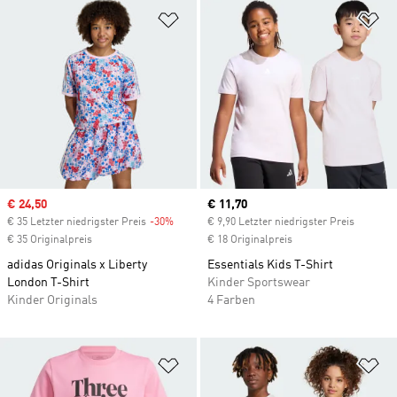
Zur Wunschliste hinzufügen
Zu
Sale price
€ 24,50
Current price
€ 11,70
€ 35 Letzter niedrigster Preis
-30%
Discount
€ 9,90 Letzter niedrigster Preis
€ 35 Originalpreis
€ 18 Originalpreis
adidas Originals x Liberty
Essentials Kids T-Shirt
London T-Shirt
Kinder Sportswear
Kinder Originals
4 Farben
Zur Wunschliste hinzufügen
Zu