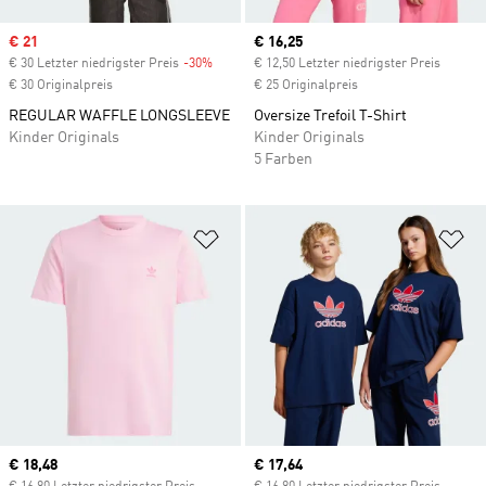
Sale price
€ 21
Current price
€ 16,25
€ 30 Letzter niedrigster Preis
-30%
Discount
€ 12,50 Letzter niedrigster Preis
€ 30 Originalpreis
€ 25 Originalpreis
REGULAR WAFFLE LONGSLEEVE
Oversize Trefoil T-Shirt
Kinder Originals
Kinder Originals
5 Farben
Zur Wunschliste hinzufügen
Zu
Current price
€ 18,48
Current price
€ 17,64