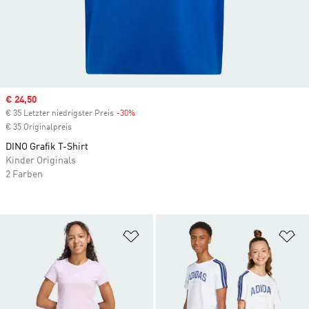
Sale price
€ 24,50
€ 35 Letzter niedrigster Preis
-30%
Discount
€ 35 Originalpreis
DINO Grafik T-Shirt
Kinder Originals
2 Farben
Zur Wunschliste hinzufügen
Zu