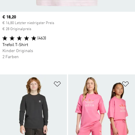
Current price
€ 18,20
€ 16,80 Letzter niedrigster Preis
€ 28 Originalpreis
(463)
Trefoil T-Shirt
Kinder Originals
2 Farben
Zur Wunschliste hinzufügen
Zu