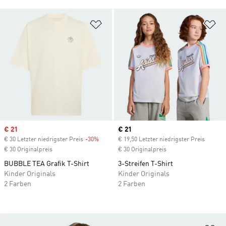
Zur Wunschliste hinzufügen
Zu
Sale price
€ 21
Current price
€ 21
€ 30 Letzter niedrigster Preis
-30%
Discount
€ 19,50 Letzter niedrigster Preis
€ 30 Originalpreis
€ 30 Originalpreis
BUBBLE TEA Grafik T-Shirt
3-Streifen T-Shirt
Kinder Originals
Kinder Originals
2 Farben
2 Farben