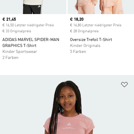
Current price
€ 21,45
Current price
€ 18,20
€ 16,50 Letzter niedrigster Preis
€ 16,80 Letzter niedrigster Preis
€ 33 Originalpreis
€ 28 Originalpreis
ADIDAS MARVEL SPIDER-MAN
Oversize Trefoil T-Shirt
GRAPHICS T-Shirt
Kinder Originals
Kinder Sportswear
5 Farben
2 Farben
Zu