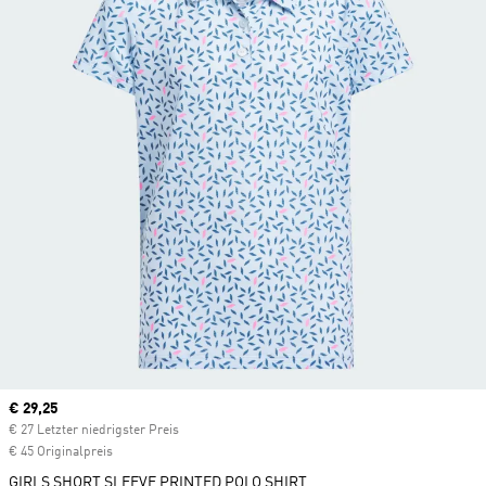
Current price
€ 29,25
€ 27 Letzter niedrigster Preis
€ 45 Originalpreis
GIRLS SHORT SLEEVE PRINTED POLO SHIRT