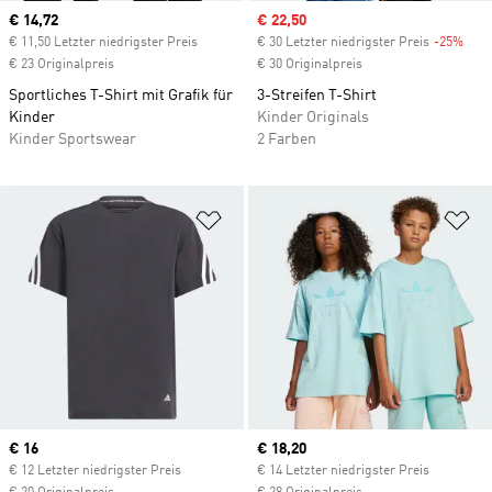
Current price
€ 14,72
Sale price
€ 22,50
€ 11,50 Letzter niedrigster Preis
€ 30 Letzter niedrigster Preis
-25%
Disc
€ 23 Originalpreis
€ 30 Originalpreis
Sportliches T-Shirt mit Grafik für
3-Streifen T-Shirt
Kinder
Kinder Originals
Kinder Sportswear
2 Farben
Zur Wunschliste hinzufügen
Zu
Current price
€ 16
Current price
€ 18,20
€ 12 Letzter niedrigster Preis
€ 14 Letzter niedrigster Preis