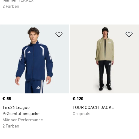
Männer TERREX
2 Farben
Zur Wunschliste hinzufügen
Zu
Price
€ 55
Price
€ 120
Tiro26 League
TOUR COACH-JACKE
Präsentationsjacke
Originals
Männer Performance
2 Farben