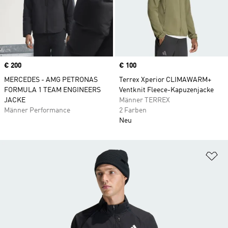
Price
€ 200
Price
€ 100
MERCEDES - AMG PETRONAS
Terrex Xperior CLIMAWARM+
FORMULA 1 TEAM ENGINEERS
Ventknit Fleece-Kapuzenjacke
JACKE
Männer TERREX
Männer Performance
2 Farben
Neu
Zu