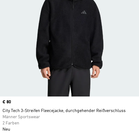
Price
€ 80
City Tech 3-Streifen Fleecejacke, durchgehender Reißverschluss
Männer Sportswear
2 Farben
Neu