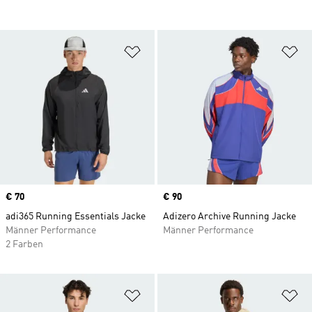
Zur Wunschliste hinzufügen
Zu
Price
€ 70
Price
€ 90
adi365 Running Essentials Jacke
Adizero Archive Running Jacke
Männer Performance
Männer Performance
2 Farben
Zur Wunschliste hinzufügen
Zu