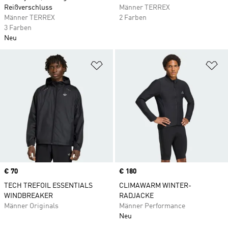
Reißverschluss
Männer TERREX
Männer TERREX
2 Farben
3 Farben
Neu
Zur Wunschliste hinzufügen
Zu
Price
€ 70
Price
€ 180
TECH TREFOIL ESSENTIALS
CLIMAWARM WINTER-
WINDBREAKER
RADJACKE
Männer Originals
Männer Performance
Neu