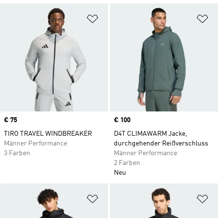
Zur Wunschliste hinzufügen
Zu
Price
€ 75
Price
€ 100
TIRO TRAVEL WINDBREAKER
D4T CLIMAWARM Jacke,
Männer Performance
durchgehender Reißverschluss
3 Farben
Männer Performance
2 Farben
Neu
Zur Wunschliste hinzufügen
Zu