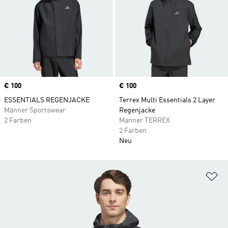
Price
€ 100
Price
€ 100
ESSENTIALS REGENJACKE
Terrex Multi Essentials 2 Layer
Männer Sportswear
Regenjacke
2 Farben
Männer TERREX
2 Farben
Neu
Zu