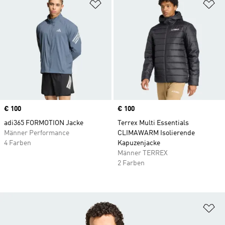
Zur Wunschliste hinzufügen
Zu
Price
€ 100
Price
€ 100
adi365 FORMOTION Jacke
Terrex Multi Essentials
Männer Performance
CLIMAWARM Isolierende
4 Farben
Kapuzenjacke
Männer TERREX
2 Farben
Zu