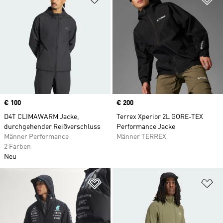
Price
€ 100
Price
€ 200
D4T CLIMAWARM Jacke,
Terrex Xperior 2L GORE-TEX
durchgehender Reißverschluss
Performance Jacke
Männer Performance
Männer TERREX
2 Farben
Neu
Zur Wunschliste hinzufügen
Zu