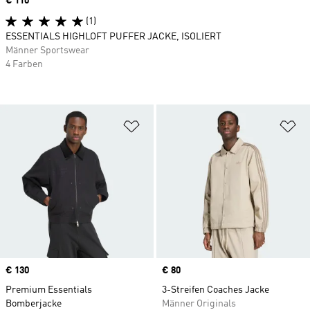
Price
€ 110
(1)
ESSENTIALS HIGHLOFT PUFFER JACKE, ISOLIERT
Männer Sportswear
4 Farben
Zur Wunschliste hinzufügen
Zu
Price
€ 130
Price
€ 80
Premium Essentials
3-Streifen Coaches Jacke
Bomberjacke
Männer Originals