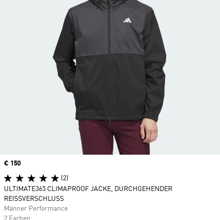
Price
€ 150
(2)
ULTIMATE365 CLIMAPROOF JACKE, DURCHGEHENDER
REISSVERSCHLUSS
Männer Performance
2 Farben