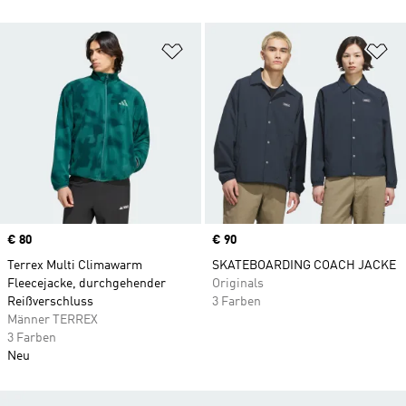
Zur Wunschliste hinzufügen
Zu
Price
€ 80
Price
€ 90
Terrex Multi Climawarm
SKATEBOARDING COACH JACKE
Fleecejacke, durchgehender
Originals
Reißverschluss
3 Farben
Männer TERREX
3 Farben
Neu