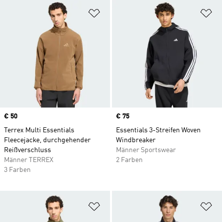
Zur Wunschliste hinzufügen
Zu
Price
€ 50
Price
€ 75
Terrex Multi Essentials
Essentials 3-Streifen Woven
Fleecejacke, durchgehender
Windbreaker
Reißverschluss
Männer Sportswear
Männer TERREX
2 Farben
3 Farben
Zur Wunschliste hinzufügen
Zu