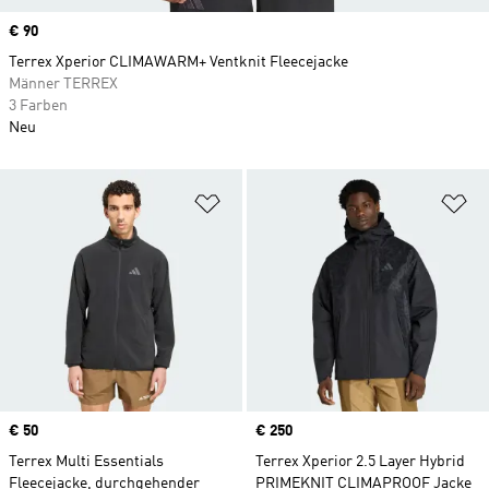
Price
€ 90
Terrex Xperior CLIMAWARM+ Ventknit Fleecejacke
Männer TERREX
3 Farben
Neu
Zur Wunschliste hinzufügen
Zu
Price
€ 50
Price
€ 250
Terrex Multi Essentials
Terrex Xperior 2.5 Layer Hybrid
Fleecejacke, durchgehender
PRIMEKNIT CLIMAPROOF Jacke