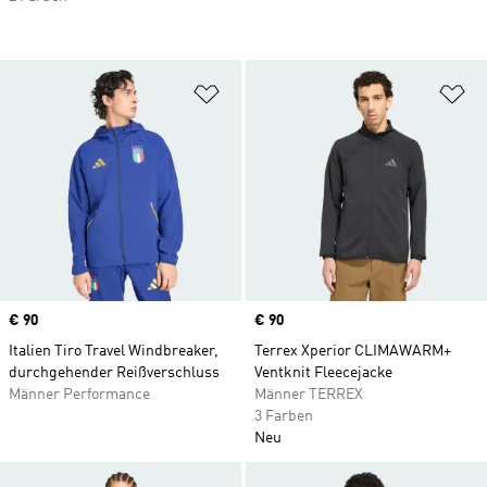
Zur Wunschliste hinzufügen
Zu
Price
€ 90
Price
€ 90
Italien Tiro Travel Windbreaker,
Terrex Xperior CLIMAWARM+
durchgehender Reißverschluss
Ventknit Fleecejacke
Männer Performance
Männer TERREX
3 Farben
Neu