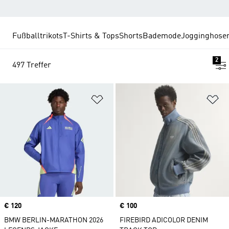
Fußballtrikots
T-Shirts & Tops
Shorts
Bademode
Jogginghosen
2
497 Treffer
Zur Wunschliste hinzufügen
Zu
Price
€ 120
Price
€ 100
BMW BERLIN-MARATHON 2026
FIREBIRD ADICOLOR DENIM