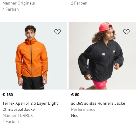
Männer Originals
2 Farben
4 Farben
Zur Wunschliste hinzufügen
Zu
Price
€ 180
Price
€ 80
Terrex Xperior 2.5 Layer Light
adi365 adidas Runners Jacke
Climaproof Jacke
Performance
Männer TERREX
Neu
2 Farben