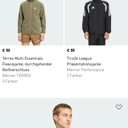
Price
€ 50
Price
€ 55
Terrex Multi Essentials
Tiro26 League
Fleecejacke, durchgehender
Präsentationsjacke
Reißverschluss
Männer Performance
Männer TERREX
2 Farben
3 Farben
Zu