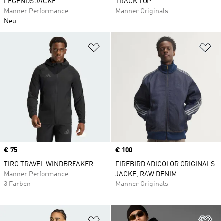
LEGENDS JACKE
TRACK TOP
Männer Performance
Männer Originals
Neu
Zur Wunschliste hinzufügen
Zu
Price
€ 75
Price
€ 100
TIRO TRAVEL WINDBREAKER
FIREBIRD ADICOLOR ORIGINALS
Männer Performance
JACKE, RAW DENIM
3 Farben
Männer Originals
Zur Wunschliste hinzufügen
Zu