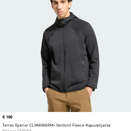
Price
€ 100
Terrex Xperior CLIMAWARM+ Ventknit Fleece-Kapuzenjacke