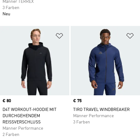
Männer TERREX
3 Farben
Neu
Zur Wunschliste hinzufügen
Zu
Price
€ 80
Price
€ 75
D4T WORKOUT-HOODIE MIT
TIRO TRAVEL WINDBREAKER
DURCHGEHENDEM
Männer Performance
REISSVERSCHLUSS
3 Farben
Männer Performance
2 Farben