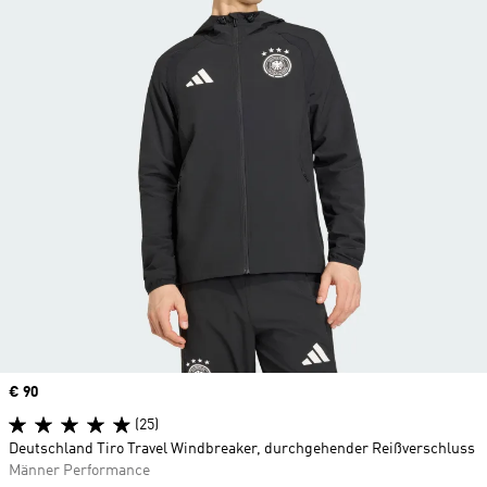
Price
€ 90
(25)
Deutschland Tiro Travel Windbreaker, durchgehender Reißverschluss
Männer Performance