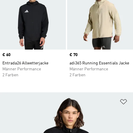
Price
€ 60
Price
€ 70
Entrada26 Allwetterjacke
adi365 Running Essentials Jacke
Männer Performance
Männer Performance
2 Farben
2 Farben
Zu