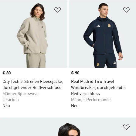
Zur Wunschliste hinzufügen
Zu
Price
€ 80
Price
€ 90
City Tech 3-Streifen Fleecejacke,
Real Madrid Tiro Travel
durchgehender Reißverschluss
Windbreaker, durchgehender
Männer Sportswear
Reißverschluss
2 Farben
Männer Performance
Neu
Neu
Zu