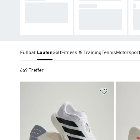
Hol dir den perfekt
ELHEIT
E
en Schuh für deine
Reflektierende Styl
Al
n Lauf.
es für schlechte Lic
m 
htverhältnisse.
eib
Fußball
Laufen
Golf
Fitness & Training
Tennis
Motorspor
669 Treffer
Zur Wunschlis