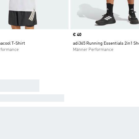
Price
€ 40
acool T-Shirt
adi365 Running Essentials 2in1 Sh
rformance
Männer Performance