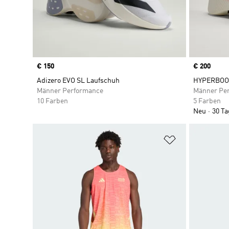
Price
€ 150
Price
€ 200
Adizero EVO SL Laufschuh
HYPERBOOS
Männer Performance
Männer Pe
10 Farben
5 Farben
Neu
30 Ta
Zur Wunschlis