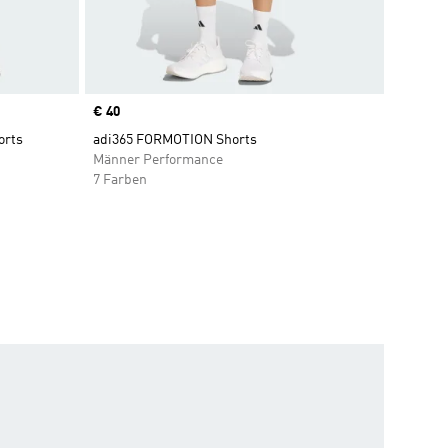
Price
€ 40
orts
adi365 FORMOTION Shorts
Männer Performance
7 Farben