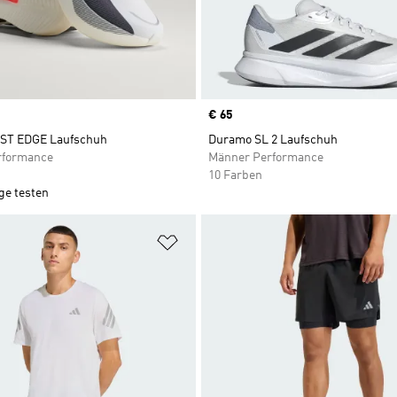
Price
€ 65
T EDGE Laufschuh
Duramo SL 2 Laufschuh
rformance
Männer Performance
10 Farben
ge testen
te hinzufügen
Zur Wunschliste hinzufügen