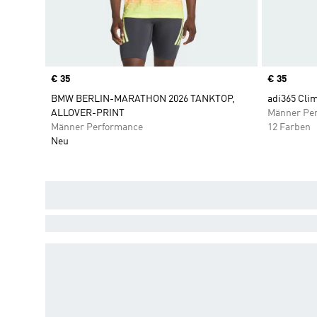
Price
€ 35
Price
€ 35
BMW BERLIN-MARATHON 2026 TANKTOP,
adi365 Clim
ALLOVER-PRINT
Männer Pe
Männer Performance
12 Farben
Neu