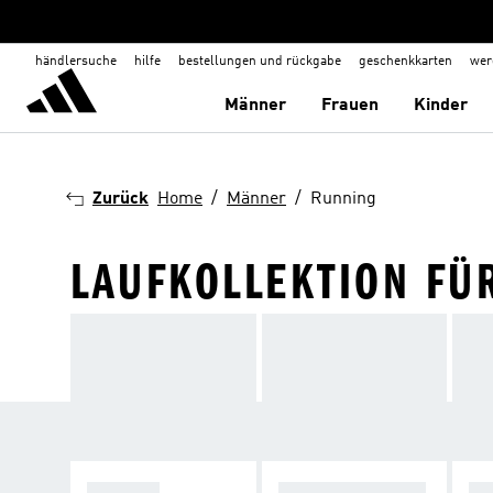
händlersuche
hilfe
bestellungen und rückgabe
geschenkkarten
wer
Männer
Frauen
Kinder
Zurück
Home
Männer
Running
LAUFKOLLEKTION FÜ
SCHUHE
LÄUFE BEI DUNK
LÄ