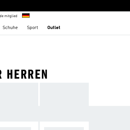
de mitglied
Schuhe
Sport
Outlet
R HERREN
UFE BEI KÄLT
LÄUFE BEI HITZE