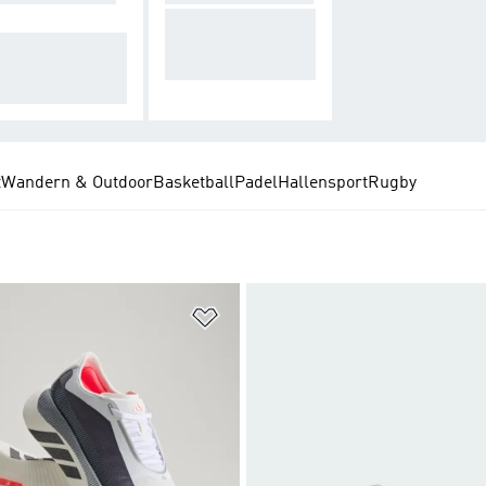
Alles, damit du ang
les, damit du war
enehm kühl bleibs
und geschützt bl
t.
st.
t
Wandern & Outdoor
Basketball
Padel
Hallensport
Rugby
te hinzufügen
Zur Wunschliste hinzufügen