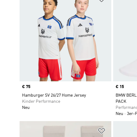
Price
€ 75
Price
€ 15
Hamburger SV 26/27 Home Jersey
BMW BERL
Kinder Performance
PACK
Neu
Performan
Neu
3er-
Zur Wunschlis