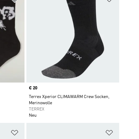
Price
€ 20
Terrex Xperior CLIMAWARM Crew Socken,
Merinowolle
TERREX
Neu
Zur Wunschliste hinzufügen
Zur Wunsch