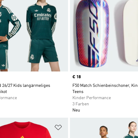
Price
€ 18
d 26/27 Kids langärmeliges
F50 Match Schienbeinschoner, Ki
ikot
Teens
formance
Kinder Performance
3 Farben
Neu
te hinzufügen
Zur Wunschliste hinzufügen