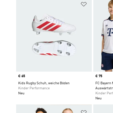
Zur Wunschlis
Price
€ 65
Price
€ 75
Kids Rugby Schuh, weiche Böden
FC Bayern 
Kinder Performance
Auswärtstr
Neu
Kinder Per
Neu
Zur Wunschlis