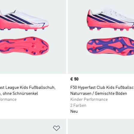
Price
€ 50
ast League Kids Fußballschuh,
F50 Hyperfast Club Kids Fußballs
n, ohne Schnürsenkel
Naturrasen / Gemischte Böden
formance
Kinder Performance
2 Farben
Neu
te hinzufügen
Zur Wunschliste hinzufügen