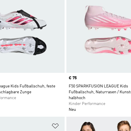
Price
€ 75
eague Kids Fußballschuh, feste
F50 SPARKFUSION LEAGUE Kids
schlagbare Zunge
Fußballschuh, Naturrasen / Kunst
formance
halbhoch
Kinder Performance
Neu
te hinzufügen
Zur Wunschliste hinzufügen