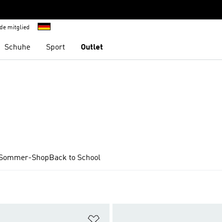
de mitglied
Schuhe
Sport
Outlet
Sommer-Shop
Back to School
te hinzufügen
Zur Wunschliste hinzufügen