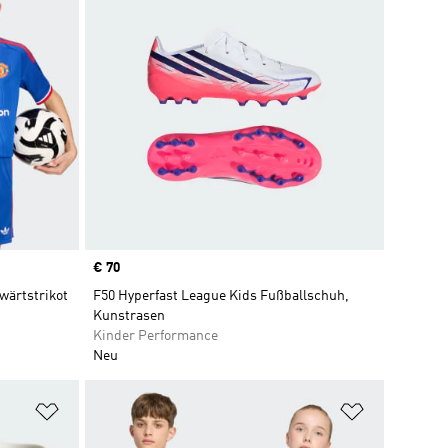
Price
€ 70
wärtstrikot
F50 Hyperfast League Kids Fußballschuh,
Kunstrasen
Kinder Performance
Neu
Zur Wunschliste hinzufügen
Zur Wunsch