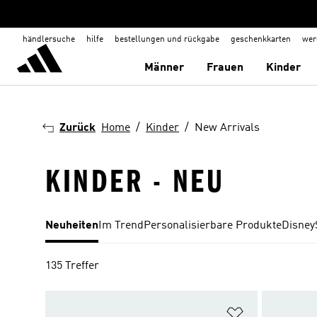
händlersuche
hilfe
bestellungen und rückgabe
geschenkkarten
wer
Männer
Frauen
Kinder
Zurück
Home
Kinder
New Arrivals
KINDER - NEU
Neuheiten
Im Trend
Personalisierbare Produkte
Disney
135 Treffer
Zur Wunschlis