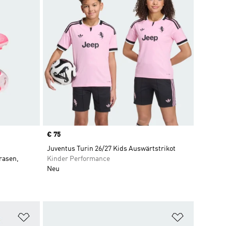
Price
€ 75
Juventus Turin 26/27 Kids Auswärtstrikot
rasen,
Kinder Performance
Neu
Zur Wunschliste hinzufügen
Zur Wunsch