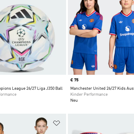
Price
€ 75
ions League 26/27 Liga J350 Ball
Manchester United 26/27 Kids Aus
formance
Kinder Performance
Neu
te hinzufügen
Zur Wunschliste hinzufügen