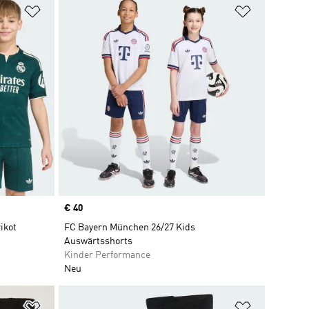
Zur Wunschliste hinzufügen
Zur Wunsch
Price
€ 40
ikot
FC Bayern München 26/27 Kids
Auswärtsshorts
Kinder Performance
Neu
Zur Wunschliste hinzufügen
Zur Wunsch