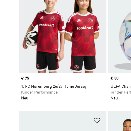
Price
€ 75
Price
€ 30
1. FC Nuremberg 26/27 Home Jersey
UEFA Champ
Kinder Performance
Kinder Per
Neu
Neu
Zur Wunschlis