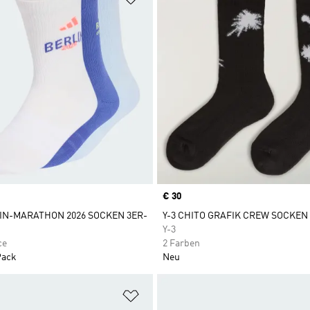
Price
€ 30
IN-MARATHON 2026 SOCKEN 3ER-
Y-3 CHITO GRAFIK CREW SOCKEN
Y-3
ce
2 Farben
Pack
Neu
te hinzufügen
Zur Wunschliste hinzufügen