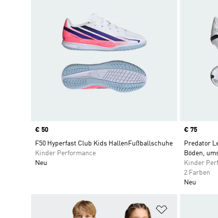
Price
€ 50
Price
€ 75
F50 Hyperfast Club Kids HallenFußballschuhe
Predator L
Kinder Performance
Böden, um
Neu
Kinder Per
2 Farben
Neu
Zur Wunschlis