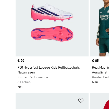
Price
€ 70
Price
€ 85
F50 Hyperfast League Kids Fußballschuh,
Real Madri
Naturrasen
Auswärtstr
Kinder Performance
Kinder Per
3 Farben
Neu
Neu
Zur Wunschlis