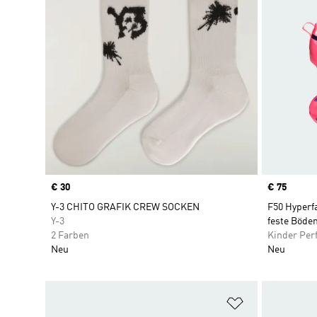
Price
€ 30
Price
€ 75
Y-3 CHITO GRAFIK CREW SOCKEN
F50 Hyperf
Y-3
feste Böde
2 Farben
Kinder Per
Neu
Neu
Zur Wunschlis