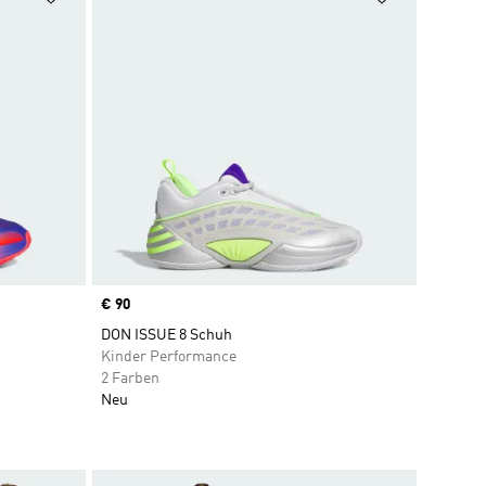
Price
€ 90
DON ISSUE 8 Schuh
Kinder Performance
2 Farben
Neu