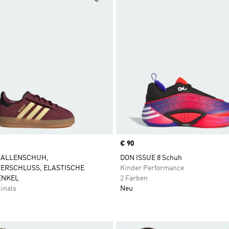
Price
€ 90
HALLENSCHUH,
DON ISSUE 8 Schuh
ERSCHLUSS, ELASTISCHE
Kinder Performance
ENKEL
2 Farben
inals
Neu