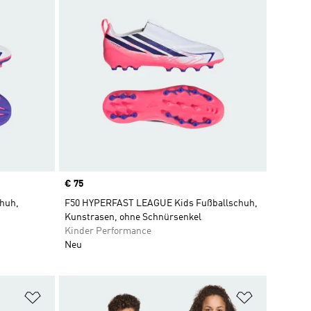
Price
€ 75
chuh,
F50 HYPERFAST LEAGUE Kids Fußballschuh,
Kunstrasen, ohne Schnürsenkel
Kinder Performance
Neu
Zur Wunschliste hinzufügen
Zur Wunsch