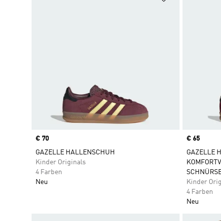
Price
€ 70
Price
€ 65
GAZELLE HALLENSCHUH
GAZELLE 
Kinder Originals
KOMFORTV
4 Farben
SCHNÜRS
Neu
Kinder Orig
4 Farben
Neu