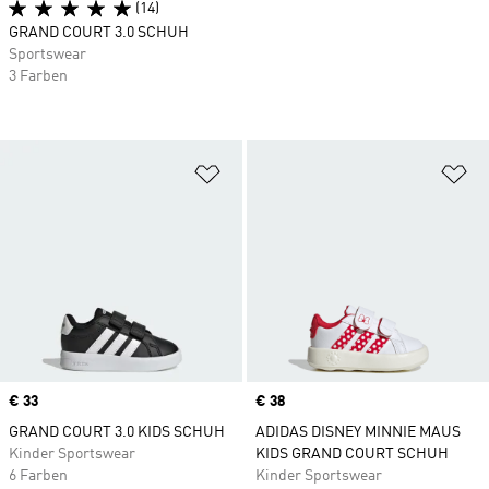
(14)
GRAND COURT 3.0 SCHUH
Sportswear
3 Farben
Zur Wunschliste hinzufügen
Zu
Price
€ 33
Price
€ 38
GRAND COURT 3.0 KIDS SCHUH
ADIDAS DISNEY MINNIE MAUS
Kinder Sportswear
KIDS GRAND COURT SCHUH
6 Farben
Kinder Sportswear