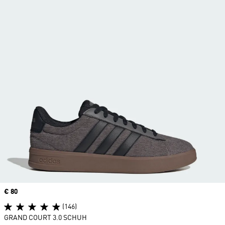
Price
€ 80
(146)
GRAND COURT 3.0 SCHUH