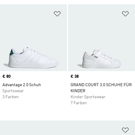
Zur Wunschliste hinzufügen
Zu
Price
€ 80
Price
€ 38
Advantage 2.0 Schuh
GRAND COURT 3.0 SCHUHE FÜR
Sportswear
KINDER
3 Farben
Kinder Sportswear
7 Farben
Zu