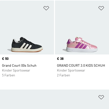
Zur Wunschliste hinzufügen
Zu
Price
€ 50
Price
€ 38
Grand Court 00s Schuh
GRAND COURT 3.0 KIDS SCHUH
Kinder Sportswear
Kinder Sportswear
5 Farben
2 Farben
Zu