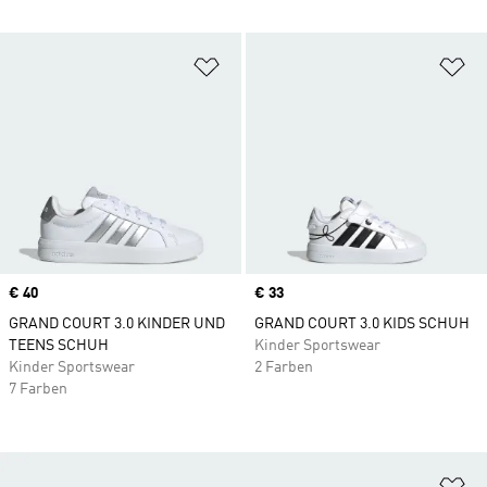
Zur Wunschliste hinzufügen
Zu
Price
€ 40
Price
€ 33
GRAND COURT 3.0 KINDER UND
GRAND COURT 3.0 KIDS SCHUH
TEENS SCHUH
Kinder Sportswear
Kinder Sportswear
2 Farben
7 Farben
Zu