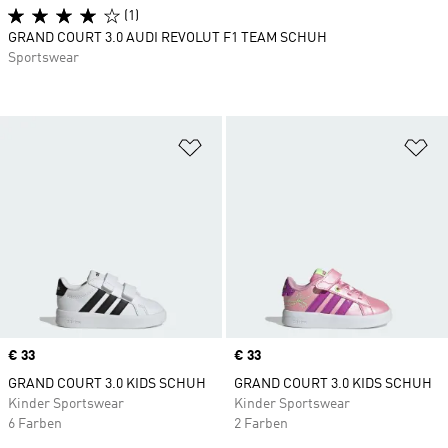
(1)
GRAND COURT 3.0 AUDI REVOLUT F1 TEAM SCHUH
Sportswear
Zur Wunschliste hinzufügen
Zu
Price
€ 33
Price
€ 33
GRAND COURT 3.0 KIDS SCHUH
GRAND COURT 3.0 KIDS SCHUH
Kinder Sportswear
Kinder Sportswear
6 Farben
2 Farben