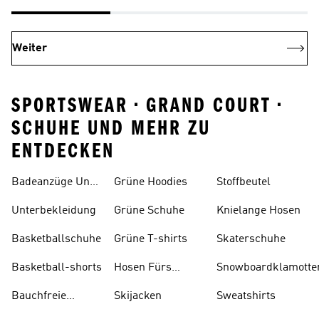
Weiter
SPORTSWEAR • GRAND COURT •
SCHUHE UND MEHR ZU
ENTDECKEN
Badeanzüge Und
Grüne Hoodies
Stoffbeutel
Tankinis
Unterbekleidung
Grüne Schuhe
Knielange Hosen
Basketballschuhe
Grüne T-shirts
Skaterschuhe
Basketball-shorts
Hosen Fürs
Snowboardklamotte
Skifahren
Bauchfreie
Skijacken
Sweatshirts
Oberteile