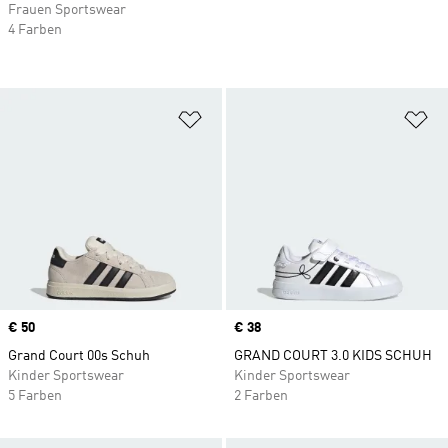
Frauen Sportswear
4 Farben
Zur Wunschliste hinzufügen
Zu
Price
€ 50
Price
€ 38
Grand Court 00s Schuh
GRAND COURT 3.0 KIDS SCHUH
Kinder Sportswear
Kinder Sportswear
5 Farben
2 Farben