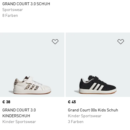
GRAND COURT 3.0 SCHUH
Sportswear
8 Farben
Zur Wunschliste hinzufügen
Zu
Price
€ 38
Price
€ 45
GRAND COURT 3.0
Grand Court 00s Kids Schuh
KINDERSCHUH
Kinder Sportswear
Kinder Sportswear
3 Farben