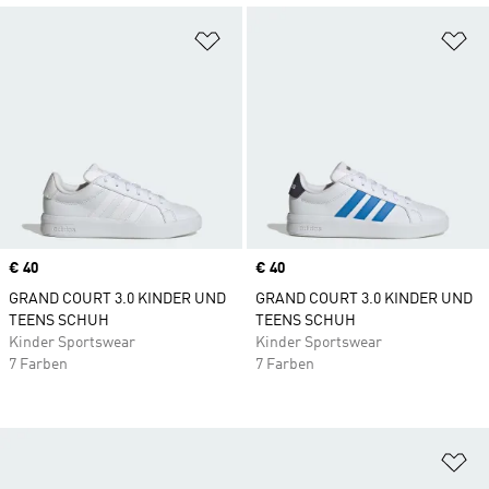
Zur Wunschliste hinzufügen
Zu
Price
€ 40
Price
€ 40
GRAND COURT 3.0 KINDER UND
GRAND COURT 3.0 KINDER UND
TEENS SCHUH
TEENS SCHUH
Kinder Sportswear
Kinder Sportswear
7 Farben
7 Farben
Zu