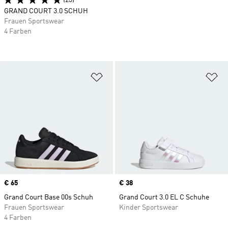
(23)
GRAND COURT 3.0 SCHUH
Frauen Sportswear
4 Farben
Zur Wunschliste hinzufügen
Zu
Price
€ 65
Price
€ 38
Grand Court Base 00s Schuh
Grand Court 3.0 EL C Schuhe
Frauen Sportswear
Kinder Sportswear
4 Farben