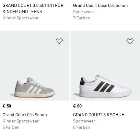
GRAND COURT 3.0 SCHUH FÜR
Grand Court Base 00s Schuh
KINDER UND TEENS
Sportswear
Kinder Sportswear
7 Farben
Zur Wunschliste hinzufügen
Zu
Price
€ 50
Price
€ 80
Grand Court 00s Schuh
GRAND COURT 3.0 SCHUH
Kinder Sportswear
Sportswear
5 Farben
8 Farben