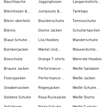
Bauchtasche
Jogginghosen
Langarmshirts
Und T-shirts
Bikinihosen &
Jumpsuits &
Tanktops
Tankinihosen
Bodys
Bikini-oberteile
Boulderschuhe
Tennisschuhe
Bikinis
Dünne Jacken
Schultertaschen
Blaue Schuhe
Lila Hoodies
Wanderschuhe
Und Stiefel
Bomberjacken
Mäntel Und
Wasserdichte
Parkas
Jacken
Boxschuhe
Orange T-shirts
Weinrote Hoodies
Braune Jacken
Performance-
W eiße Sandalen
kleidung
Fleecejacken
Performance-
Weiße Jacken
taschen
Sneakersocken
Regenjacken
Weiße Schuhe
Und Stiefel
Goldene Schuhe
Rosa Rucksäcke
Weiße Shorts