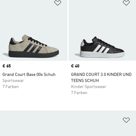
Zur Wunschliste hinzufügen
Zu
Price
€ 65
Price
€ 40
Grand Court Base 00s Schuh
GRAND COURT 3.0 KINDER UND
Sportswear
TEENS SCHUH
7 Farben
Kinder Sportswear
7 Farben
Zu