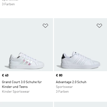
3 Farben
Zur Wunschliste hinzufügen
Zu
Price
€ 40
Price
€ 80
Grand Court 3.0 Schuhe für
Advantage 2.0 Schuh
Kinder und Teens
Sportswear
Kinder Sportswear
3 Farben