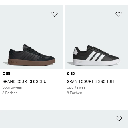
Zur Wunschliste hinzufügen
Zu
Price
€ 85
Price
€ 80
GRAND COURT 3.0 SCHUH
GRAND COURT 3.0 SCHUH
Sportswear
Sportswear
3 Farben
8 Farben
Zu