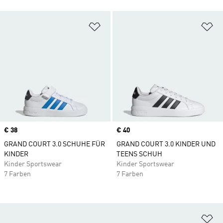
Zur Wunschliste hinzufügen
Zu
Price
€ 38
Price
€ 40
GRAND COURT 3.0 SCHUHE FÜR
GRAND COURT 3.0 KINDER UND
KINDER
TEENS SCHUH
Kinder Sportswear
Kinder Sportswear
7 Farben
7 Farben
Zu