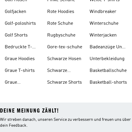
Golf Hosen
Pinke Schuhe
Weiße T-shirts
Golfjacken
Rote Hoodies
Windbreaker
Golf-poloshirts
Rote Schuhe
Winterschuhe
Golf Shorts
Rugbyschuhe
Winterjacken
Bedruckte T-
Gore-tex-schuhe
Badeanzüge Und
shirts
Tankinis
Graue Hoodies
Schwarze Hosen
Unterbekleidung
Graue T-shirts
Schwarze
Basketballschuhe
Rucksäcke
Graue
Schwarze Shorts
Basketball-shorts
Trainingsanzüge
DEINE MEINUNG ZÄHLT!
Wir streben danach, unseren Service zu verbessern und freuen uns über
dein Feedback.