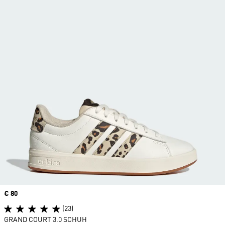
Price
€ 80
(23)
GRAND COURT 3.0 SCHUH