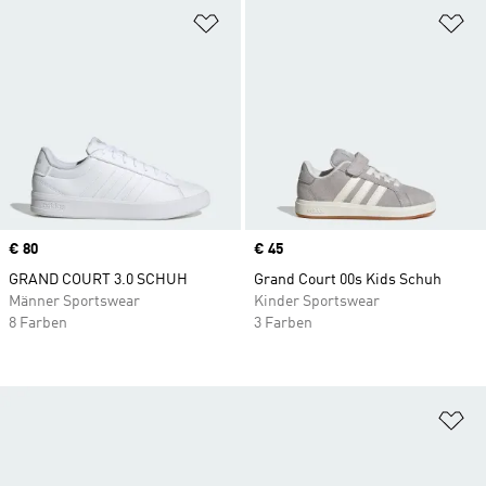
Zur Wunschliste hinzufügen
Zu
Price
€ 80
Price
€ 45
GRAND COURT 3.0 SCHUH
Grand Court 00s Kids Schuh
Männer Sportswear
Kinder Sportswear
8 Farben
3 Farben
Zu