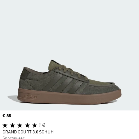
Price
€ 85
(14)
GRAND COURT 3.0 SCHUH
Sportswear