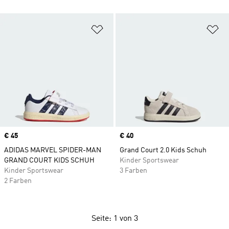
Zur Wunschliste hinzufügen
Zu
Price
€ 45
Price
€ 40
ADIDAS MARVEL SPIDER-MAN
Grand Court 2.0 Kids Schuh
GRAND COURT KIDS SCHUH
Kinder Sportswear
Kinder Sportswear
3 Farben
2 Farben
Seite: 1 von 3