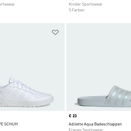
ortswear
Kinder Sportswear
5 Farben
te hinzufügen
Zur Wunschliste hinzufügen
Price
€ 23
E SCHUH
Adilette Aqua Badeschlappen
r
Frauen Sportswear