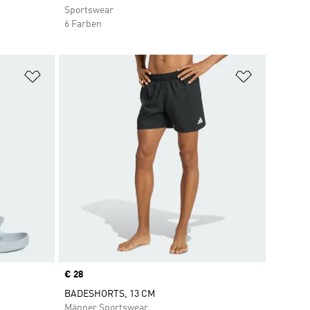
Sportswear
6 Farben
Zur Wunschliste hinzufügen
Zur Wunsch
Price
€ 28
BADESHORTS, 13 CM
Männer Sportswear