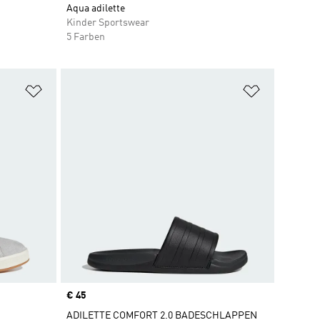
Aqua adilette
Kinder Sportswear
5 Farben
Zur Wunschliste hinzufügen
Zur Wunsch
Price
€ 45
ADILETTE COMFORT 2.0 BADESCHLAPPEN