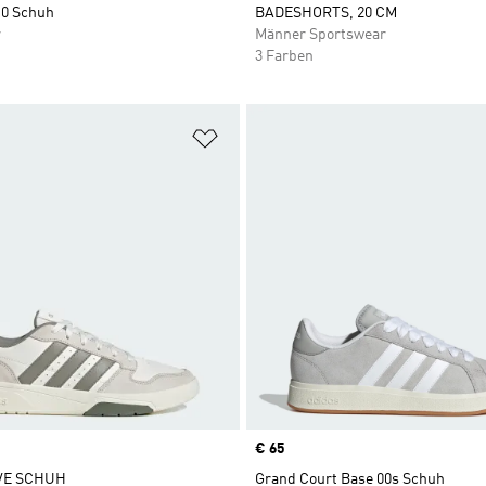
.0 Schuh
BADESHORTS, 20 CM
r
Männer Sportswear
3 Farben
te hinzufügen
Zur Wunschliste hinzufügen
Price
€ 65
E SCHUH
Grand Court Base 00s Schuh