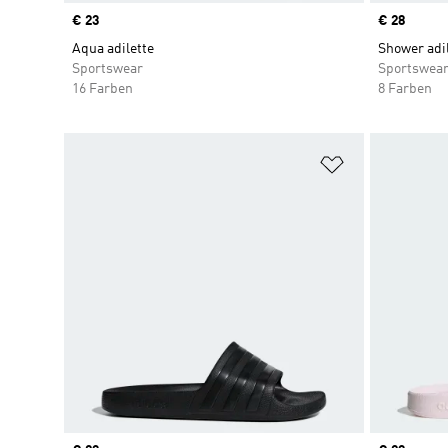
Price
€ 23
Price
€ 28
Aqua adilette
Shower adil
Sportswear
Sportswea
16 Farben
8 Farben
Zur Wunschlis