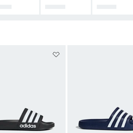
NDER
OUTFITS
SCHUHE
te hinzufügen
Zur Wunschliste hinzufügen