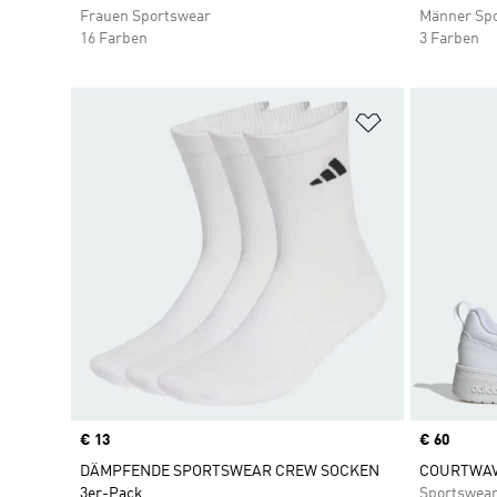
Frauen Sportswear
Männer Sp
16 Farben
3 Farben
Zur Wunschlis
Price
€ 13
Price
€ 60
DÄMPFENDE SPORTSWEAR CREW SOCKEN
COURTWAV
3er-Pack
Sportswea