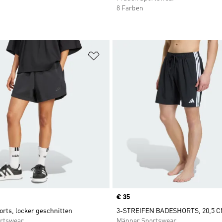
8 Farben
te hinzufügen
Zur Wunschliste hinzufügen
Price
€ 35
orts, locker geschnitten
3-STREIFEN BADESHORTS, 20,5 
rtswear
Männer Sportswear