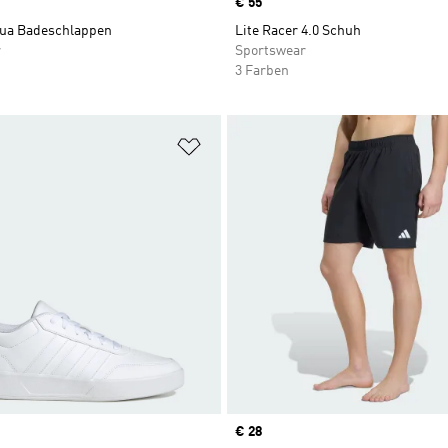
Price
€ 55
qua Badeschlappen
Lite Racer 4.0 Schuh
r
Sportswear
3 Farben
te hinzufügen
Zur Wunschliste hinzufügen
Price
€ 28