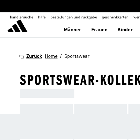
händlersuche
hilfe
bestellungen und rückgabe
geschenkkarten
wer
Männer
Frauen
Kinder
Zurück
Home
Sportswear
SPORTSWEAR-KOLLE
ADIDAS SPORTSWEAR