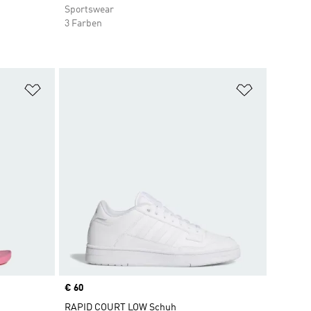
Sportswear
3 Farben
Zur Wunschliste hinzufügen
Zur Wunsch
Price
€ 60
RAPID COURT LOW Schuh