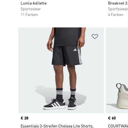
Lumia Adilette
Breaknet 3
Sportswear
Sportswea
11 Farben
4 Farben
Zur Wunschlis
Price
€ 28
Price
€ 60
Essentials 3-Streifen Chelsea Lite Shorts,
COURTWAV