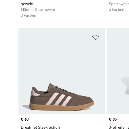
gewebt
Sportswea
Männer Sportswear
5 Farben
3 Farben
Zur Wunschlis
Price
€ 60
Price
€ 35
Breaknet Sleek Schuh
3-Streifen