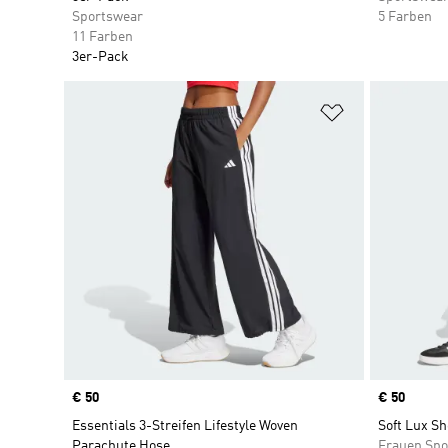
Sportswear
5 Farben
11 Farben
3er-Pack
Zur Wunschlis
Price
€ 50
Price
€ 50
Essentials 3-Streifen Lifestyle Woven
Soft Lux Sh
Parachute Hose
Frauen Spo