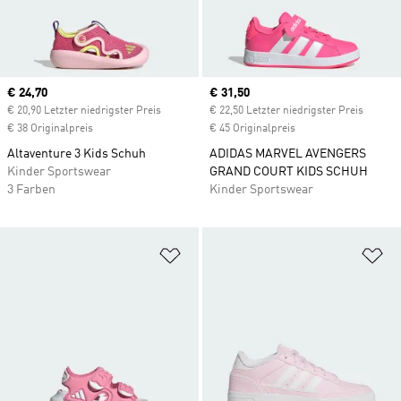
Current price
€ 24,70
Current price
€ 31,50
€ 20,90 Letzter niedrigster Preis
€ 22,50 Letzter niedrigster Preis
€ 38 Originalpreis
€ 45 Originalpreis
Altaventure 3 Kids Schuh
ADIDAS MARVEL AVENGERS
Kinder Sportswear
GRAND COURT KIDS SCHUH
3 Farben
Kinder Sportswear
Zur Wunschliste hinzufügen
Zu