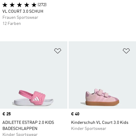
(272)
VL COURT 3.0 SCHUH
Frauen Sportswear
12 Farben
Zur Wunschliste hinzufügen
Zu
Price
€ 25
Price
€ 40
ADILETTE ESTRAP 2.0 KIDS
Kinderschuh VL Court 3.0 Kids
BADESCHLAPPEN
Kinder Sportswear
Kinder Sportswear