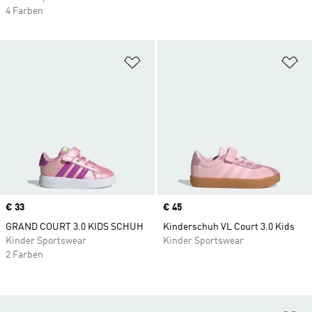
4 Farben
Zur Wunschliste hinzufügen
Zu
Price
€ 33
Price
€ 45
GRAND COURT 3.0 KIDS SCHUH
Kinderschuh VL Court 3.0 Kids
Kinder Sportswear
Kinder Sportswear
2 Farben