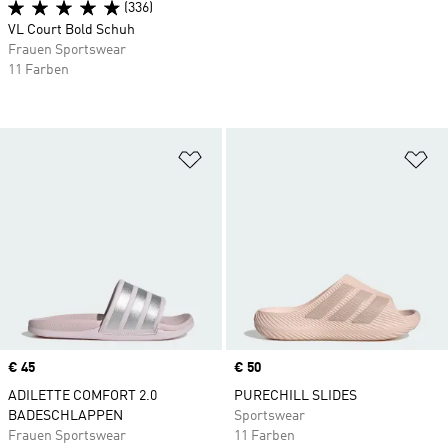
(336)
VL Court Bold Schuh
Frauen Sportswear
11 Farben
Zur Wunschliste hinzufügen
Zu
Price
€ 45
Price
€ 50
ADILETTE COMFORT 2.0
PURECHILL SLIDES
BADESCHLAPPEN
Sportswear
Frauen Sportswear
11 Farben