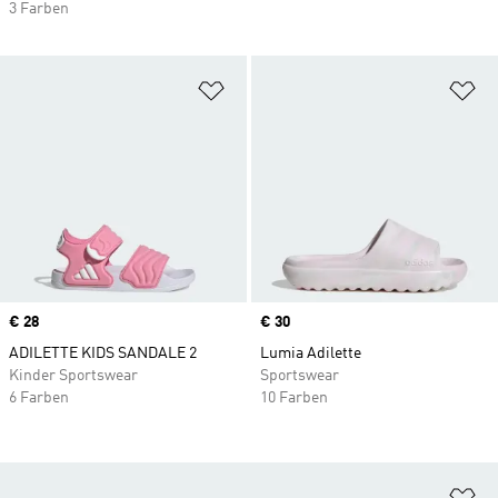
3 Farben
Zur Wunschliste hinzufügen
Zu
Price
€ 28
Price
€ 30
ADILETTE KIDS SANDALE 2
Lumia Adilette
Kinder Sportswear
Sportswear
6 Farben
10 Farben
Zu