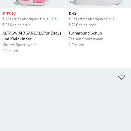
Sale price
€ 19,60
Current price
€ 42
€ 28 Letzter niedrigster Preis
-30%
Discount
€ 35 Letzter niedrigster Preis
€ 28 Originalpreis
€ 70 Originalpreis
ALTASWIM 3 SANDALE für Babys
Turnaround Schuh
und Kleinkinder
Frauen Sportswear
Kinder Sportswear
2 Farben
2 Farben
Zu