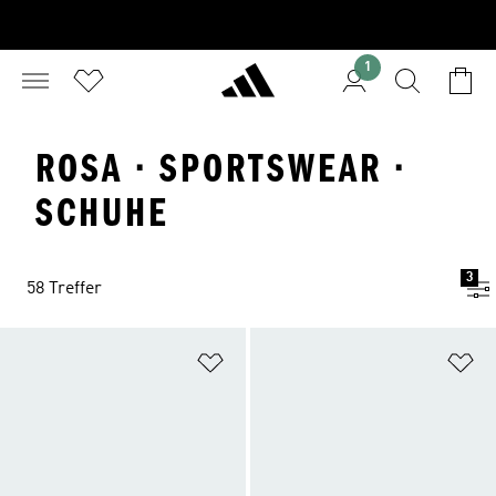
1
ROSA · SPORTSWEAR ·
SCHUHE
3
58 Treffer
Zur Wunschliste hinzufügen
Zu