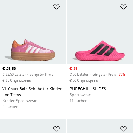
Zur Wunschliste hinzufügen
Zu
Current price
€ 45,50
Sale price
€ 35
€ 32,50 Letzter niedrigster Preis
€ 50 Letzter niedrigster Preis
-30%
Disc
€ 65 Originalpreis
€ 50 Originalpreis
VL Court Bold Schuhe für Kinder
PURECHILL SLIDES
und Teens
Sportswear
Kinder Sportswear
11 Farben
2 Farben
Zur Wunschliste hinzufügen
Zu