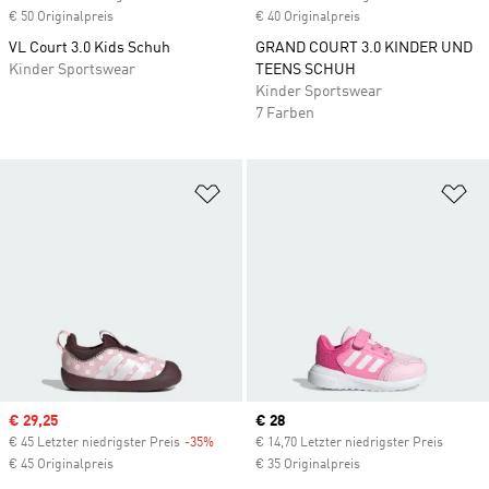
€ 50 Originalpreis
€ 40 Originalpreis
VL Court 3.0 Kids Schuh
GRAND COURT 3.0 KINDER UND
Kinder Sportswear
TEENS SCHUH
Kinder Sportswear
7 Farben
Zur Wunschliste hinzufügen
Zu
Sale price
€ 29,25
Current price
€ 28
€ 45 Letzter niedrigster Preis
-35%
Discount
€ 14,70 Letzter niedrigster Preis
€ 45 Originalpreis
€ 35 Originalpreis