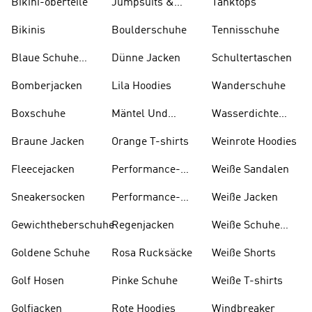
Bikini-oberteile
Jumpsuits &
Tanktops
Bodys
Bikinis
Boulderschuhe
Tennisschuhe
Blaue Schuhe
Dünne Jacken
Schultertaschen
Und Stiefel
Bomberjacken
Lila Hoodies
Wanderschuhe
Boxschuhe
Mäntel Und
Wasserdichte
Parkas
Jacken
Braune Jacken
Orange T-shirts
Weinrote Hoodies
Fleecejacken
Performance-
W eiße Sandalen
kleidung
Sneakersocken
Performance-
Weiße Jacken
taschen
Gewichtheberschuhe
Regenjacken
Weiße Schuhe
Und Stiefel
Goldene Schuhe
Rosa Rucksäcke
Weiße Shorts
Golf Hosen
Pinke Schuhe
Weiße T-shirts
Golfjacken
Rote Hoodies
Windbreaker