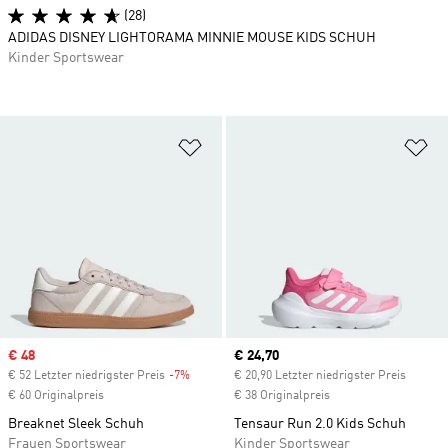
(28)
ADIDAS DISNEY LIGHTORAMA MINNIE MOUSE KIDS SCHUH
Kinder Sportswear
Zur Wunschliste hinzufügen
Zu
Sale price
€ 48
Current price
€ 24,70
€ 52 Letzter niedrigster Preis
-7%
Discount
€ 20,90 Letzter niedrigster Preis
€ 60 Originalpreis
€ 38 Originalpreis
Breaknet Sleek Schuh
Tensaur Run 2.0 Kids Schuh
Frauen Sportswear
Kinder Sportswear