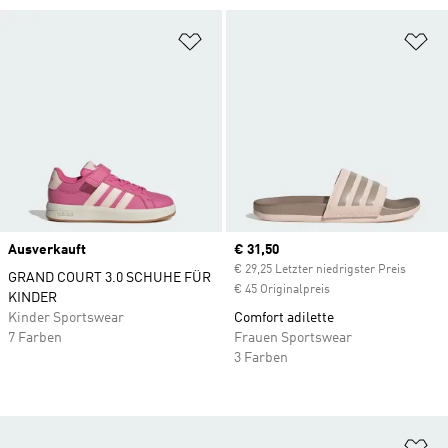
Zur Wunschliste hinzufügen
Zu
Ausverkauft
Current price
€ 31,50
€ 29,25 Letzter niedrigster Preis
GRAND COURT 3.0 SCHUHE FÜR
€ 45 Originalpreis
KINDER
Kinder Sportswear
Comfort adilette
7 Farben
Frauen Sportswear
3 Farben
Zu