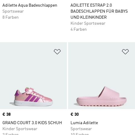
Adilette Aqua Badeschlappen
ADILETTE ESTRAP 2.0
Sportswear
BADESCHLAPPEN FÜR BABYS
8 Farben
UND KLEINKINDER
Kinder Sportswear
4 Farben
Zur Wunschliste hinzufügen
Zu
Price
€ 38
Price
€ 30
GRAND COURT 3.0 KIDS SCHUH
Lumia Adilette
Kinder Sportswear
Sportswear