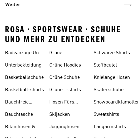
Weiter
ROSA • SPORTSWEAR • SCHUHE
UND MEHR ZU ENTDECKEN
Badeanzüge Und
Graue
Schwarze Shorts
Tankinis
Trainingsanzüge
Unterbekleidung
Grüne Hoodies
Stoffbeutel
Basketballschuhe
Grüne Schuhe
Knielange Hosen
Basketball-shorts
Grüne T-shirts
Skaterschuhe
Bauchfreie
Hosen Fürs
Snowboardklamotte
Oberteile
Skifahren
Bauchtasche
Skijacken
Sweatshirts
Bikinihosen &
Jogginghosen
Langarmshirts
Tankinihosen
Und T-shirts