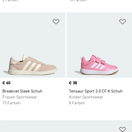
2 Farben
10 Farben
Zur Wunschliste hinzufügen
Zu
Price
€ 60
Price
€ 38
Breaknet Sleek Schuh
Tensaur Sport 3.0 CF K Schuh
Frauen Sportswear
Kinder Sportswear
15 Farben
8 Farben
Zu