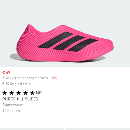
Sale price
€ 49
€ 70 Letzter niedrigster Preis
-30%
Discount
€ 70 Originalpreis
(40)
PURECHILL SLIDES
Sportswear
10 Farben