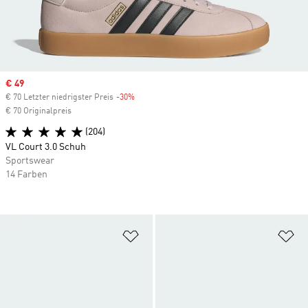
Sale price
€ 49
€ 70 Letzter niedrigster Preis
-30%
Discount
€ 70 Originalpreis
(204)
VL Court 3.0 Schuh
Sportswear
14 Farben
Zur Wunschliste hinzufügen
Zu