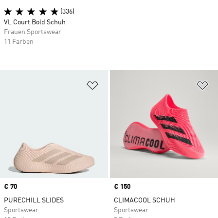
(336)
VL Court Bold Schuh
Frauen Sportswear
11 Farben
Zur Wunschliste hinzufügen
Zu
Price
€ 70
Price
€ 150
PURECHILL SLIDES
CLIMACOOL SCHUH
Sportswear
Sportswear