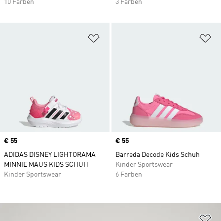
10 Farben
3 Farben
Zur Wunschliste hinzufügen
Zu
Price
€ 55
Price
€ 55
ADIDAS DISNEY LIGHTORAMA
Barreda Decode Kids Schuh
MINNIE MAUS KIDS SCHUH
Kinder Sportswear
Kinder Sportswear
6 Farben
Zu