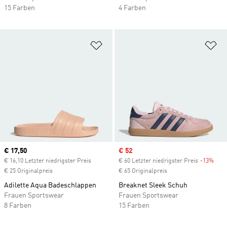
15 Farben
4 Farben
Zur Wunschliste hinzufügen
Zu
Current price
€ 17,50
Sale price
€ 52
€ 16,10 Letzter niedrigster Preis
€ 60 Letzter niedrigster Preis
-13%
Disc
€ 25 Originalpreis
€ 65 Originalpreis
Adilette Aqua Badeschlappen
Breaknet Sleek Schuh
Frauen Sportswear
Frauen Sportswear
8 Farben
15 Farben