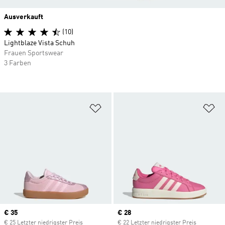
Ausverkauft
(10)
Lightblaze Vista Schuh
Frauen Sportswear
3 Farben
Zur Wunschliste hinzufügen
Zu
Current price
€ 35
Current price
€ 28
€ 25 Letzter niedrigster Preis
€ 22 Letzter niedrigster Preis