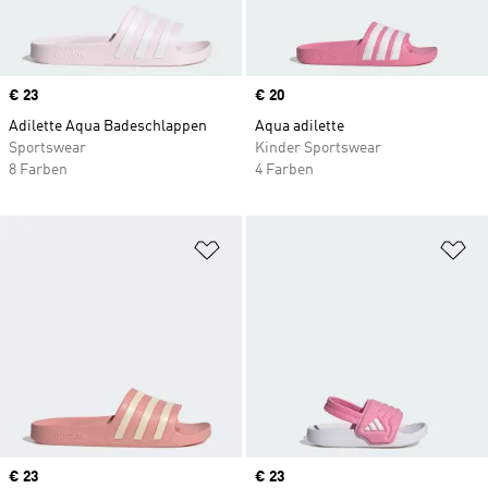
Price
€ 23
Price
€ 20
Adilette Aqua Badeschlappen
Aqua adilette
Sportswear
Kinder Sportswear
8 Farben
4 Farben
Zur Wunschliste hinzufügen
Zu
Price
€ 23
Price
€ 23