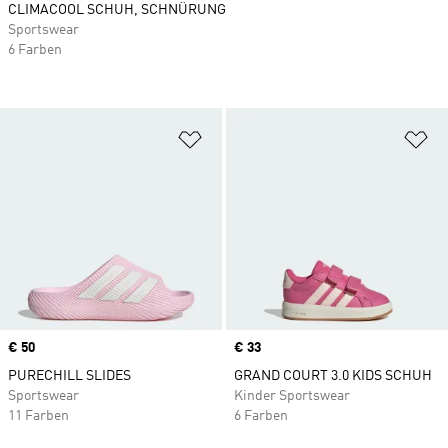
CLIMACOOL SCHUH, SCHNÜRUNG
Sportswear
6 Farben
Zur Wunschliste hinzufügen
Zu
Price
€ 50
Price
€ 33
PURECHILL SLIDES
GRAND COURT 3.0 KIDS SCHUH
Sportswear
Kinder Sportswear
11 Farben
6 Farben