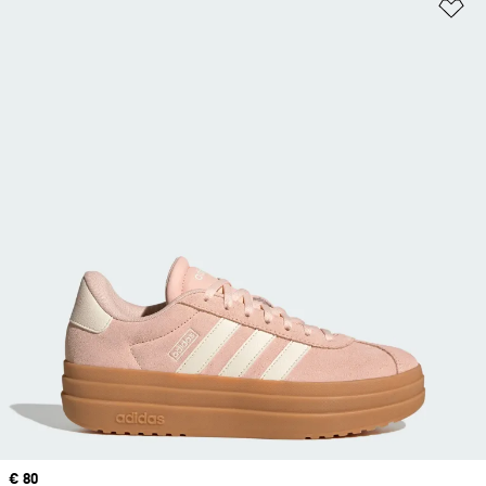
Zu
Price
€ 80