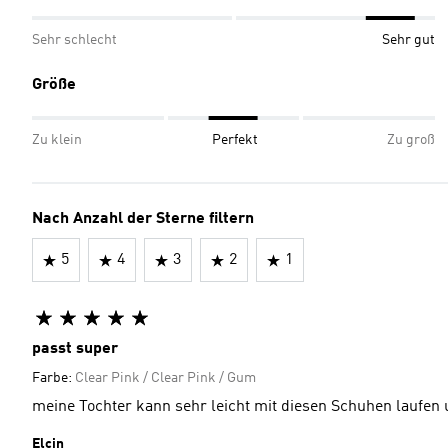
Sehr schlecht
Sehr gut
Größe
Zu klein
Perfekt
Zu groß
Nach Anzahl der Sterne filtern
5
4
3
2
1
passt super
Farbe:
Clear Pink / Clear Pink / Gum
meine Tochter kann sehr leicht mit diesen Schuhen laufen u
Elcin