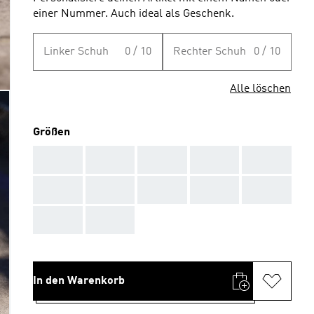
einer Nummer. Auch ideal als Geschenk.
Linker Schuh
0 / 10
Rechter Schuh
0 / 10
Alle löschen
Größen
AAA
AAA
AAA
AAA
AAA
AAA
AAA
AAA
AAA
AAA
AAA
AAA
In den Warenkorb