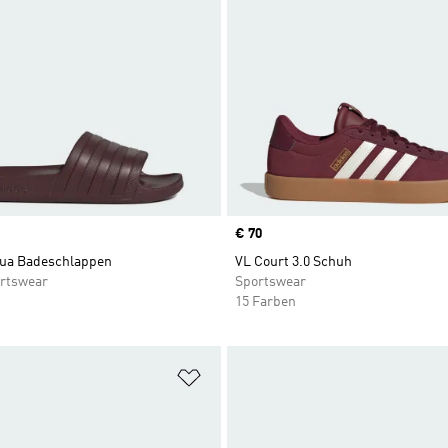
Price
€ 70
qua Badeschlappen
VL Court 3.0 Schuh
rtswear
Sportswear
15 Farben
te hinzufügen
Zur Wunschliste hinzufügen