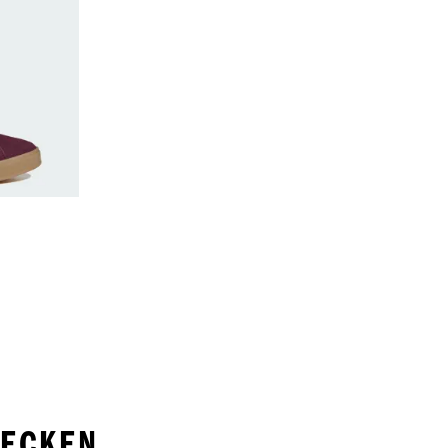
ount
DECKEN