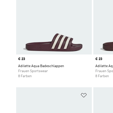
Price
€ 23
Price
€ 23
Adilette Aqua Badeschlappen
Adilette A
Frauen Sportswear
Frauen Spo
8 Farben
8 Farben
Zur Wunschlis