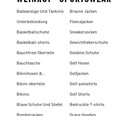
Badeanzüge Und Tankinis
Braune Jacken
Unterbekleidung
Fleecejacken
Basketballschuhe
Sneakersocken
Basketball-shorts
Gewichtheberschuhe
Bauchfreie Oberteile
Goldene Schuhe
Bauchtasche
Golf Hosen
Bikinihosen &
Golfjacken
Tankinihosen
Bikini-oberteile
Golf-poloshirts
Bikinis
Golf Shorts
Blaue Schuhe Und Stiefel
Bedruckte T-shirts
Bomberjacken
Graue Hoodies