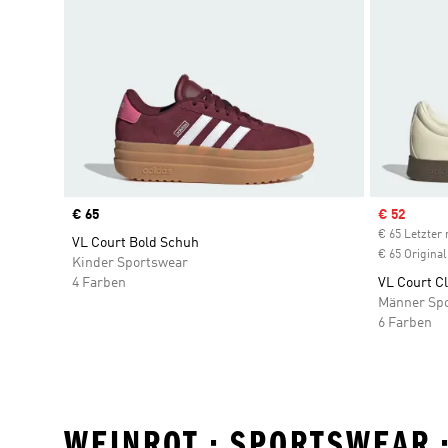
Price
€ 65
Sale price
€ 52
€ 65 Letzter 
VL Court Bold Schuh
€ 65 Original
Kinder Sportswear
4 Farben
VL Court C
Männer Sp
6 Farben
WEINROT • SPORTSWEAR 