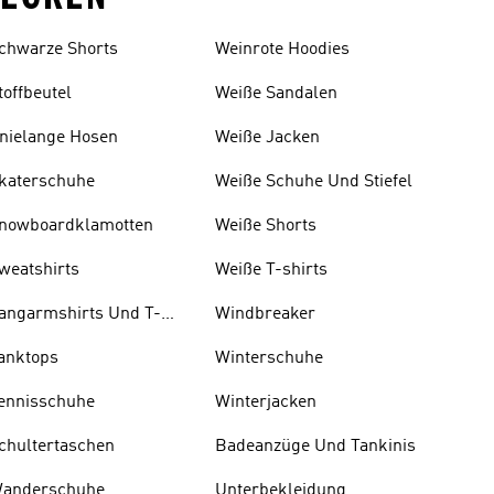
chwarze Shorts
Weinrote Hoodies
toffbeutel
W eiße Sandalen
nielange Hosen
Weiße Jacken
katerschuhe
Weiße Schuhe Und Stiefel
nowboardklamotten
Weiße Shorts
weatshirts
Weiße T-shirts
angarmshirts Und T-
Windbreaker
hirts
anktops
Winterschuhe
ennisschuhe
Winterjacken
chultertaschen
Badeanzüge Und Tankinis
anderschuhe
Unterbekleidung