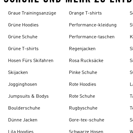
Graue Trainingsanzüge
Orange T-shirts
S
Grüne Hoodies
Performance-kleidung
S
Grüne Schuhe
Performance-taschen
K
Grüne T-shirts
Regenjacken
S
Hosen Fürs Skifahren
Rosa Rucksäcke
S
Skijacken
Pinke Schuhe
S
Jogginghosen
Rote Hoodies
L
s
Jumpsuits & Bodys
Rote Schuhe
T
Boulderschuhe
Rugbyschuhe
T
Dünne Jacken
Gore-tex-schuhe
S
Lila Hoodies
Schwarze Hosen
W