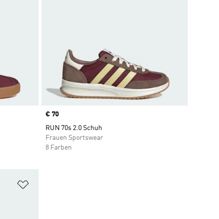
Price
€ 70
RUN 70s 2.0 Schuh
Frauen Sportswear
8 Farben
Zur Wunschliste hinzufügen