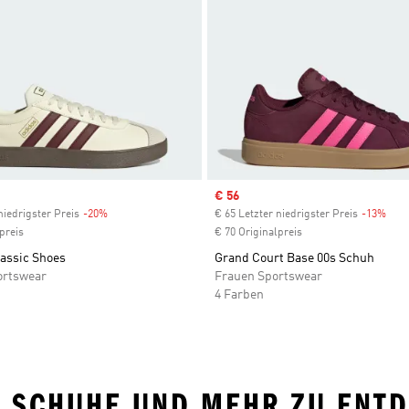
Sale price
€ 56
niedrigster Preis
-20%
Discount
€ 65 Letzter niedrigster Preis
-13%
Disc
preis
€ 70 Originalpreis
lassic Shoes
Grand Court Base 00s Schuh
ortswear
Frauen Sportswear
4 Farben
• SCHUHE UND MEHR ZU ENT