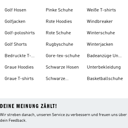
Golf Hosen
Pinke Schuhe
Weiße T-shirts
Golfjacken
Rote Hoodies
Windbreaker
Golf-poloshirts
Rote Schuhe
Winterschuhe
Golf Shorts
Rugbyschuhe
Winterjacken
Bedruckte T-
Gore-tex-schuhe
Badeanzüge Und
shirts
Tankinis
Graue Hoodies
Schwarze Hosen
Unterbekleidung
Graue T-shirts
Schwarze
Basketballschuhe
Rucksäcke
DEINE MEINUNG ZÄHLT!
Wir streben danach, unseren Service zu verbessern und freuen uns über
dein Feedback.