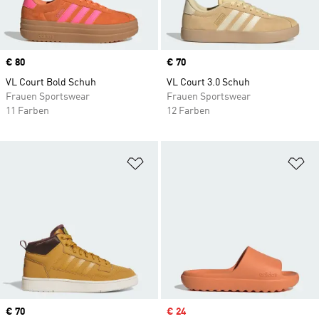
Price
€ 80
Price
€ 70
VL Court Bold Schuh
VL Court 3.0 Schuh
Frauen Sportswear
Frauen Sportswear
11 Farben
12 Farben
Zur Wunschliste hinzufügen
Zu
Price
€ 70
Sale price
€ 24