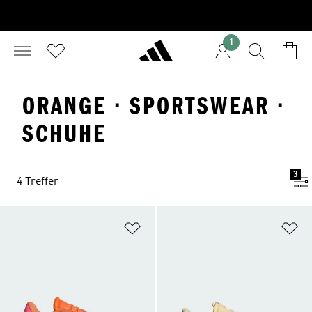
1
ORANGE · SPORTSWEAR ·
SCHUHE
3
4 Treffer
Zur Wunschliste hinzufügen
Zu