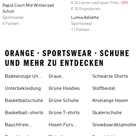
€ 30 Letzter niedrigster Preis
-20%
Disc
Rapid Court Mid Winterized
€ 30 Originalpreis
Schuh
Sportswear
Lumia Adilette
4 Farben
Sportswear
11 Farben
ORANGE • SPORTSWEAR • SCHUHE
UND MEHR ZU ENTDECKEN
Badeanzüge Und
Graue
Schwarze Shorts
Tankinis
Trainingsanzüge
Unterbekleidung
Grüne Hoodies
Stoffbeutel
Basketballschuhe
Grüne Schuhe
Knielange Hosen
Basketball-shorts
Grüne T-shirts
Skaterschuhe
Bauchfreie
Hosen Fürs
Snowboardklamotte
Oberteile
Skifahren