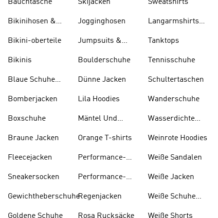
Bauchtasche
Skijacken
Sweatshirts
Bikinihosen &
Jogginghosen
Langarmshirts
Tankinihosen
Und T-shirts
Bikini-oberteile
Jumpsuits &
Tanktops
Bodys
Bikinis
Boulderschuhe
Tennisschuhe
Blaue Schuhe
Dünne Jacken
Schultertaschen
Und Stiefel
Bomberjacken
Lila Hoodies
Wanderschuhe
Boxschuhe
Mäntel Und
Wasserdichte
Parkas
Jacken
Braune Jacken
Orange T-shirts
Weinrote Hoodies
Fleecejacken
Performance-
W eiße Sandalen
kleidung
Sneakersocken
Performance-
Weiße Jacken
taschen
Gewichtheberschuhe
Regenjacken
Weiße Schuhe
Und Stiefel
Goldene Schuhe
Rosa Rucksäcke
Weiße Shorts