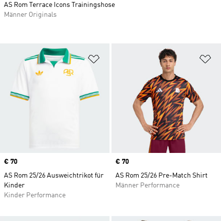
AS Rom Terrace Icons Trainingshose
Männer Originals
Zur Wunschliste hinzufügen
Zu
Price
€ 70
Price
€ 70
AS Rom 25/26 Ausweichtrikot für
AS Rom 25/26 Pre-Match Shirt
Kinder
Männer Performance
Kinder Performance