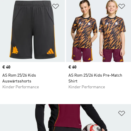
Zur Wunschliste hinzufügen
Zu
Price
€ 40
Price
€ 60
AS Rom 25/26 Kids
AS Rom 25/26 Kids Pre-Match
Auswärtsshorts
Shirt
Kinder Performance
Kinder Performance
Zu