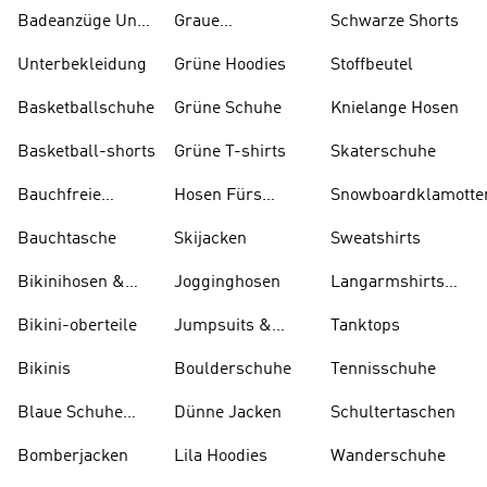
Badeanzüge Und
Graue
Schwarze Shorts
Tankinis
Trainingsanzüge
Unterbekleidung
Grüne Hoodies
Stoffbeutel
Basketballschuhe
Grüne Schuhe
Knielange Hosen
Basketball-shorts
Grüne T-shirts
Skaterschuhe
Bauchfreie
Hosen Fürs
Snowboardklamotte
Oberteile
Skifahren
Bauchtasche
Skijacken
Sweatshirts
Bikinihosen &
Jogginghosen
Langarmshirts
Tankinihosen
Und T-shirts
Bikini-oberteile
Jumpsuits &
Tanktops
Bodys
Bikinis
Boulderschuhe
Tennisschuhe
Blaue Schuhe
Dünne Jacken
Schultertaschen
Und Stiefel
Bomberjacken
Lila Hoodies
Wanderschuhe