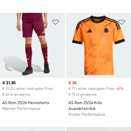
Zur Wunschliste hinzufügen
Zu
Current price
€ 31,50
Sale price
€ 30
€ 29,25 Letzter niedrigster Preis
€ 75 Letzter niedrigster Preis
-60%
Disc
€ 45 Originalpreis
€ 75 Originalpreis
AS Rom 25/26 Heimshorts
AS Rom 25/26 Kids
Männer Performance
Auswärtstrikot
Kinder Performance