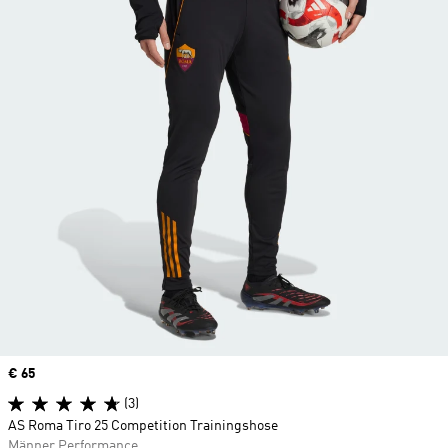
Price
€ 65
(3)
AS Roma Tiro 25 Competition Trainingshose
Männer Performance