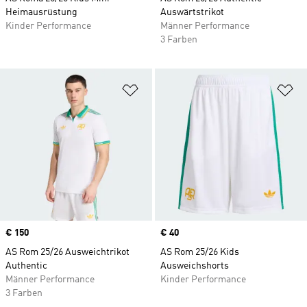
Heimausrüstung
Auswärtstrikot
Kinder Performance
Männer Performance
3 Farben
Zur Wunschliste hinzufügen
Zu
Price
€ 150
Price
€ 40
AS Rom 25/26 Ausweichtrikot
AS Rom 25/26 Kids
Authentic
Ausweichshorts
Männer Performance
Kinder Performance
3 Farben