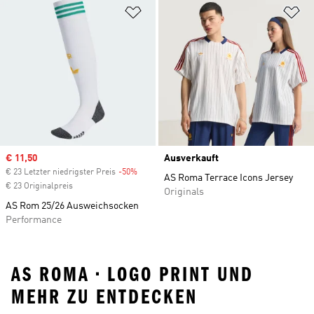
Zur Wunschliste hinzufügen
Zu
Sale price
€ 11,50
Ausverkauft
€ 23 Letzter niedrigster Preis
-50%
Discount
AS Roma Terrace Icons Jersey
€ 23 Originalpreis
Originals
AS Rom 25/26 Ausweichsocken
Performance
AS ROMA • LOGO PRINT UND
MEHR ZU ENTDECKEN