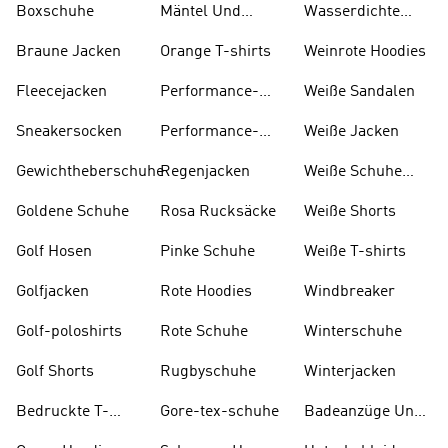
Boxschuhe
Mäntel Und
Wasserdichte
Parkas
Jacken
Braune Jacken
Orange T-shirts
Weinrote Hoodies
Fleecejacken
Performance-
W eiße Sandalen
kleidung
Sneakersocken
Performance-
Weiße Jacken
taschen
Gewichtheberschuhe
Regenjacken
Weiße Schuhe
Und Stiefel
Goldene Schuhe
Rosa Rucksäcke
Weiße Shorts
Golf Hosen
Pinke Schuhe
Weiße T-shirts
Golfjacken
Rote Hoodies
Windbreaker
Golf-poloshirts
Rote Schuhe
Winterschuhe
Golf Shorts
Rugbyschuhe
Winterjacken
Bedruckte T-
Gore-tex-schuhe
Badeanzüge Und
shirts
Tankinis