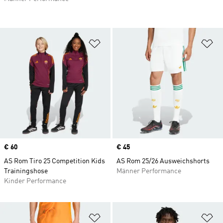
Zur Wunschliste hinzufügen
Zu
Price
€ 60
Price
€ 45
AS Rom Tiro 25 Competition Kids
AS Rom 25/26 Ausweichshorts
Trainingshose
Männer Performance
Kinder Performance
Zur Wunschliste hinzufügen
Zu