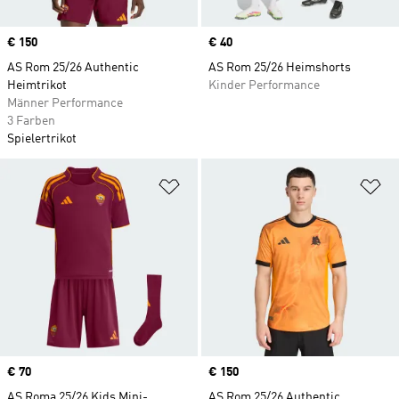
Price
€ 150
Price
€ 40
AS Rom 25/26 Authentic
AS Rom 25/26 Heimshorts
Heimtrikot
Kinder Performance
Männer Performance
3 Farben
Spielertrikot
Zur Wunschliste hinzufügen
Zu
Price
€ 70
Price
€ 150
AS Roma 25/26 Kids Mini-
AS Rom 25/26 Authentic