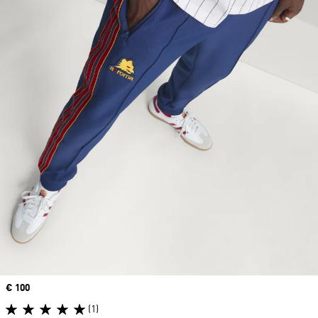
Price
€ 100
(1)