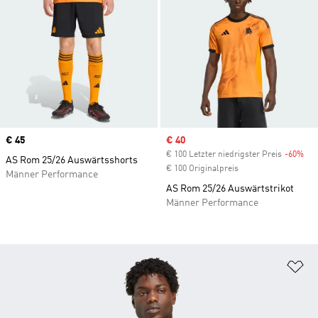
Price
€ 45
Sale price
€ 40
€ 100 Letzter niedrigster Preis
-60%
Dis
AS Rom 25/26 Auswärtsshorts
€ 100 Originalpreis
Männer Performance
AS Rom 25/26 Auswärtstrikot
Männer Performance
Zu