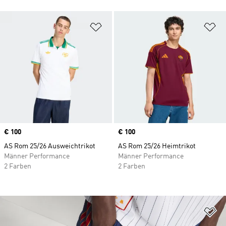
Zur Wunschliste hinzufügen
Zu
Price
€ 100
Price
€ 100
AS Rom 25/26 Ausweichtrikot
AS Rom 25/26 Heimtrikot
Männer Performance
Männer Performance
2 Farben
2 Farben
Zu