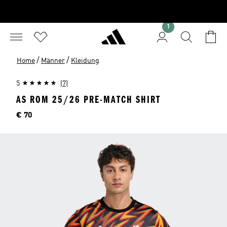
1
/
/
Home
Männer
Kleidung
5
(7)
AS ROM 25/26 PRE-MATCH SHIRT
Preis
€ 70