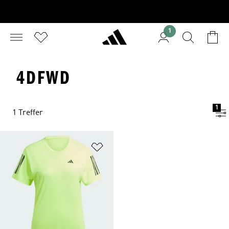
1
4DFWD
1
1 Treffer
Zur Wunschliste hinzufügen