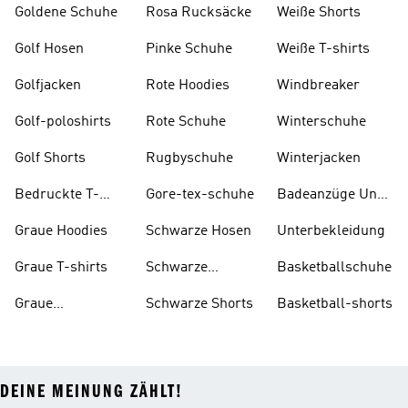
Goldene Schuhe
Rosa Rucksäcke
Weiße Shorts
Golf Hosen
Pinke Schuhe
Weiße T-shirts
Golfjacken
Rote Hoodies
Windbreaker
Golf-poloshirts
Rote Schuhe
Winterschuhe
Golf Shorts
Rugbyschuhe
Winterjacken
Bedruckte T-
Gore-tex-schuhe
Badeanzüge Und
shirts
Tankinis
Graue Hoodies
Schwarze Hosen
Unterbekleidung
Graue T-shirts
Schwarze
Basketballschuhe
Rucksäcke
Graue
Schwarze Shorts
Basketball-shorts
Trainingsanzüge
DEINE MEINUNG ZÄHLT!