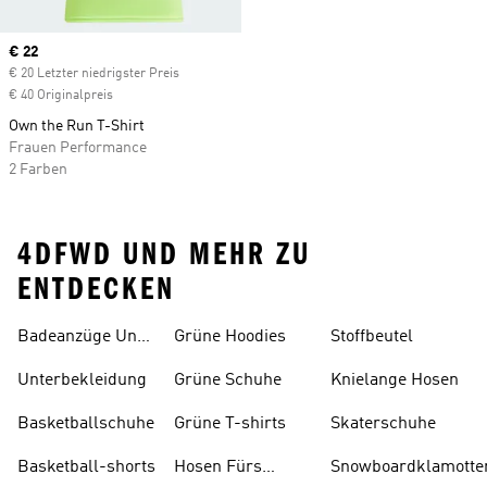
Current price
€ 22
€ 20 Letzter niedrigster Preis
€ 40 Originalpreis
Own the Run T-Shirt
Frauen Performance
2 Farben
4DFWD UND MEHR ZU
ENTDECKEN
Badeanzüge Und
Grüne Hoodies
Stoffbeutel
Tankinis
Unterbekleidung
Grüne Schuhe
Knielange Hosen
Basketballschuhe
Grüne T-shirts
Skaterschuhe
Basketball-shorts
Hosen Fürs
Snowboardklamotte