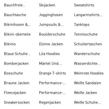
Skifahren
Bauchfreie
Skijacken
Sweatshirts
Oberteile
Bauchtasche
Jogginghosen
Langarmshirts
Und T-shirts
Bikinihosen &
Jumpsuits &
Tanktops
Tankinihosen
Bodys
Bikini-oberteile
Boulderschuhe
Tennisschuhe
Bikinis
Dünne Jacken
Schultertaschen
Blaue Schuhe
Lila Hoodies
Wanderschuhe
Und Stiefel
Bomberjacken
Mäntel Und
Wasserdichte
Parkas
Jacken
Boxschuhe
Orange T-shirts
Weinrote Hoodies
Braune Jacken
Performance-
W eiße Sandalen
kleidung
Fleecejacken
Performance-
Weiße Jacken
taschen
Sneakersocken
Regenjacken
Weiße Schuhe
Und Stiefel