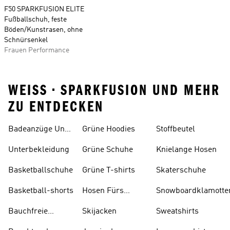
F50 SPARKFUSION ELITE
Fußballschuh, feste
Böden/Kunstrasen, ohne
Schnürsenkel
Frauen Performance
WEISS • SPARKFUSION UND MEHR
ZU ENTDECKEN
Badeanzüge Und
Grüne Hoodies
Stoffbeutel
Tankinis
Unterbekleidung
Grüne Schuhe
Knielange Hosen
Basketballschuhe
Grüne T-shirts
Skaterschuhe
Basketball-shorts
Hosen Fürs
Snowboardklamotte
Skifahren
Bauchfreie
Skijacken
Sweatshirts
Oberteile