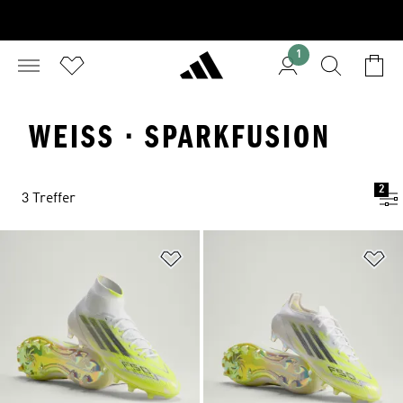
1
WEISS · SPARKFUSION
2
3 Treffer
Zur Wunschliste hinzufügen
Zu