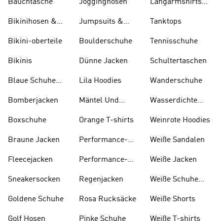
Bauchtasche
Jogginghosen
Langarmshirts
Und T-shirts
Bikinihosen &
Jumpsuits &
Tanktops
Tankinihosen
Bodys
Bikini-oberteile
Boulderschuhe
Tennisschuhe
Bikinis
Dünne Jacken
Schultertaschen
Blaue Schuhe
Lila Hoodies
Wanderschuhe
Und Stiefel
Bomberjacken
Mäntel Und
Wasserdichte
Parkas
Jacken
Boxschuhe
Orange T-shirts
Weinrote Hoodies
Braune Jacken
Performance-
W eiße Sandalen
kleidung
Fleecejacken
Performance-
Weiße Jacken
taschen
Sneakersocken
Regenjacken
Weiße Schuhe
Und Stiefel
Goldene Schuhe
Rosa Rucksäcke
Weiße Shorts
Golf Hosen
Pinke Schuhe
Weiße T-shirts