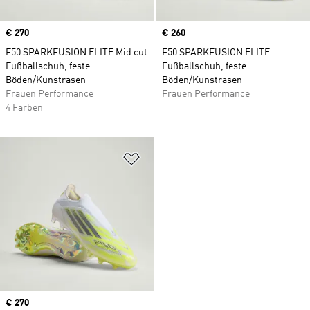
Price
€ 270
Price
€ 260
F50 SPARKFUSION ELITE Mid cut
F50 SPARKFUSION ELITE
Fußballschuh, feste
Fußballschuh, feste
Böden/Kunstrasen
Böden/Kunstrasen
Frauen Performance
Frauen Performance
4 Farben
Zur Wunschliste hinzufügen
Price
€ 270