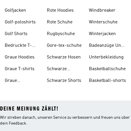
Golfjacken
Rote Hoodies
Windbreaker
Golf-poloshirts
Rote Schuhe
Winterschuhe
Golf Shorts
Rugbyschuhe
Winterjacken
Bedruckte T-
Gore-tex-schuhe
Badeanzüge Und
shirts
Tankinis
Graue Hoodies
Schwarze Hosen
Unterbekleidung
Graue T-shirts
Schwarze
Basketballschuhe
Rucksäcke
Graue
Schwarze Shorts
Basketball-shorts
Trainingsanzüge
DEINE MEINUNG ZÄHLT!
Wir streben danach, unseren Service zu verbessern und freuen uns über
dein Feedback.