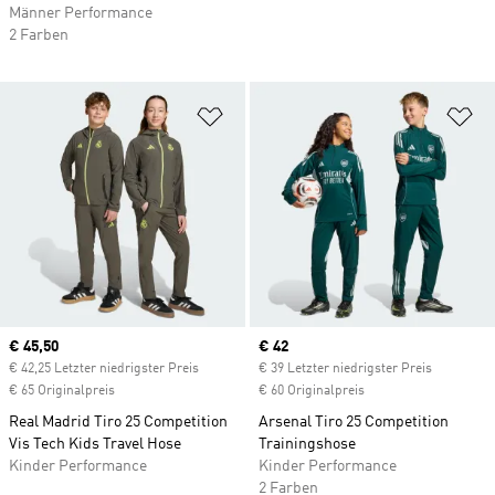
Männer Performance
2 Farben
Zur Wunschliste hinzufügen
Zu
Current price
€ 45,50
Current price
€ 42
€ 42,25 Letzter niedrigster Preis
€ 39 Letzter niedrigster Preis
€ 65 Originalpreis
€ 60 Originalpreis
Real Madrid Tiro 25 Competition
Arsenal Tiro 25 Competition
Vis Tech Kids Travel Hose
Trainingshose
Kinder Performance
Kinder Performance
2 Farben