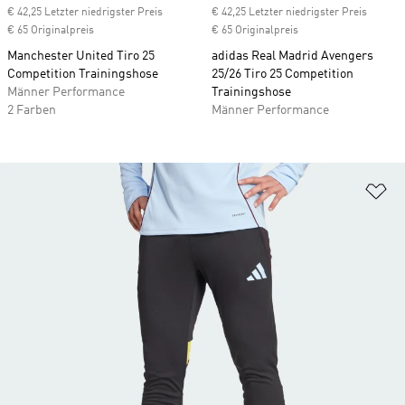
€ 42,25 Letzter niedrigster Preis
€ 42,25 Letzter niedrigster Preis
€ 65 Originalpreis
€ 65 Originalpreis
Manchester United Tiro 25
adidas Real Madrid Avengers
Competition Trainingshose
25/26 Tiro 25 Competition
Männer Performance
Trainingshose
2 Farben
Männer Performance
Zu