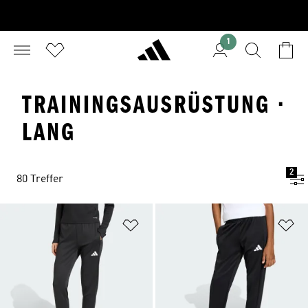
1
TRAININGSAUSRÜSTUNG ·
LANG
2
80 Treffer
Zur Wunschliste hinzufügen
Zu