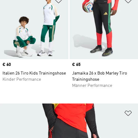
Price
€ 60
Price
€ 65
Italien 26 Tiro Kids Trainingshose
Jamaika 26 x Bob Marley Tiro
Kinder Performance
Trainingshose
Männer Performance
Zu