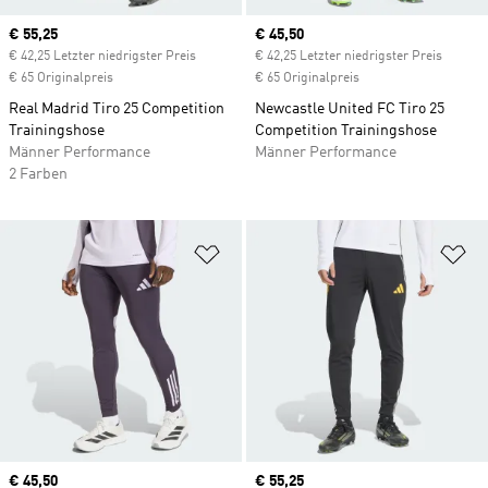
Current price
€ 55,25
Current price
€ 45,50
€ 42,25 Letzter niedrigster Preis
€ 42,25 Letzter niedrigster Preis
€ 65 Originalpreis
€ 65 Originalpreis
Real Madrid Tiro 25 Competition
Newcastle United FC Tiro 25
Trainingshose
Competition Trainingshose
Männer Performance
Männer Performance
2 Farben
Zur Wunschliste hinzufügen
Zu
Current price
€ 45,50
Current price
€ 55,25