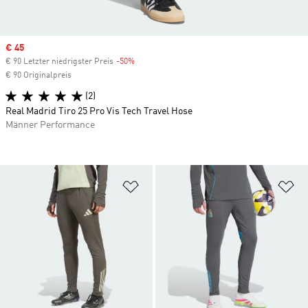
Sale price
€ 45
€ 90 Letzter niedrigster Preis
-50%
Discount
€ 90 Originalpreis
(2)
Real Madrid Tiro 25 Pro Vis Tech Travel Hose
Männer Performance
Zur Wunschliste hinzufügen
Zu