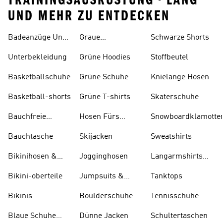
TRAININGSAUSRUSTUNG • LANG
UND MEHR ZU ENTDECKEN
Badeanzüge Und
Graue
Schwarze Shorts
Tankinis
Trainingsanzüge
Unterbekleidung
Grüne Hoodies
Stoffbeutel
Basketballschuhe
Grüne Schuhe
Knielange Hosen
Basketball-shorts
Grüne T-shirts
Skaterschuhe
Bauchfreie
Hosen Fürs
Snowboardklamotte
Oberteile
Skifahren
Bauchtasche
Skijacken
Sweatshirts
Bikinihosen &
Jogginghosen
Langarmshirts
Tankinihosen
Und T-shirts
Bikini-oberteile
Jumpsuits &
Tanktops
Bodys
Bikinis
Boulderschuhe
Tennisschuhe
Blaue Schuhe
Dünne Jacken
Schultertaschen