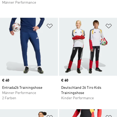
Männer Performance
Zur Wunschliste hinzufügen
Zu
Price
€ 40
Price
€ 60
Entrada26 Trainingshose
Deutschland 26 Tiro Kids
Männer Performance
Trainingshose
2 Farben
Kinder Performance
Zur Wunschliste hinzufügen
Zu