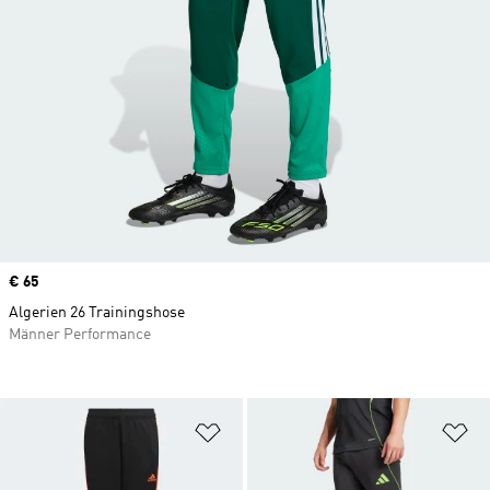
Price
€ 65
Algerien 26 Trainingshose
Männer Performance
Zur Wunschliste hinzufügen
Zu