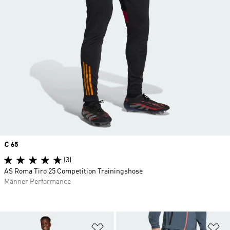
Price
€ 65
(3)
AS Roma Tiro 25 Competition Trainingshose
Männer Performance
Zur Wunschliste hinzufügen
Zu