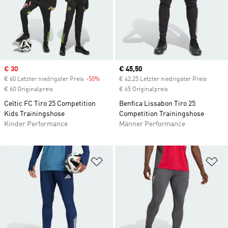
Sale price
€ 30
Current price
€ 45,50
€ 60 Letzter niedrigster Preis
-50%
Discount
€ 42,25 Letzter niedrigster Preis
€ 60 Originalpreis
€ 65 Originalpreis
Celtic FC Tiro 25 Competition
Benfica Lissabon Tiro 25
Kids Trainingshose
Competition Trainingshose
Kinder Performance
Männer Performance
Zur Wunschliste hinzufügen
Zu