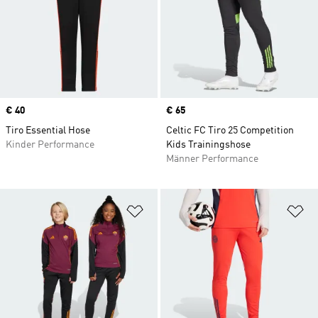
Price
€ 40
Price
€ 65
Tiro Essential Hose
Celtic FC Tiro 25 Competition
Kinder Performance
Kids Trainingshose
Männer Performance
Zur Wunschliste hinzufügen
Zu