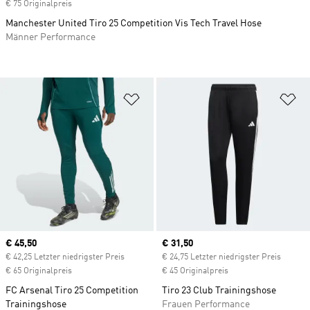
€ 75 Originalpreis
Manchester United Tiro 25 Competition Vis Tech Travel Hose
Männer Performance
Zur Wunschliste hinzufügen
Zu
Current price
€ 45,50
Current price
€ 31,50
€ 42,25 Letzter niedrigster Preis
€ 24,75 Letzter niedrigster Preis
€ 65 Originalpreis
€ 45 Originalpreis
FC Arsenal Tiro 25 Competition
Tiro 23 Club Trainingshose
Trainingshose
Frauen Performance