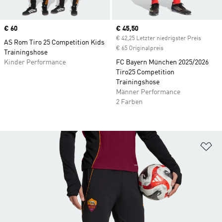
Price
€ 60
Current price
€ 45,50
€ 42,25 Letzter niedrigster Preis
AS Rom Tiro 25 Competition Kids
€ 65 Originalpreis
Trainingshose
Kinder Performance
FC Bayern München 2025/2026
Tiro25 Competition
Trainingshose
Männer Performance
2 Farben
Zu