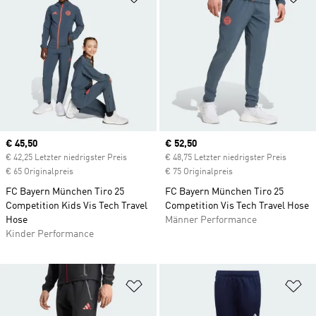
Current price
€ 45,50
Current price
€ 52,50
€ 42,25 Letzter niedrigster Preis
€ 48,75 Letzter niedrigster Preis
€ 65 Originalpreis
€ 75 Originalpreis
FC Bayern München Tiro 25
FC Bayern München Tiro 25
Competition Kids Vis Tech Travel
Competition Vis Tech Travel Hose
Hose
Männer Performance
Kinder Performance
Zur Wunschliste hinzufügen
Zu