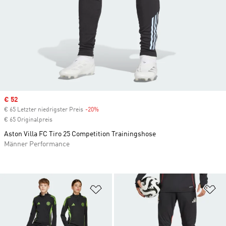
Sale price
€ 52
€ 65 Letzter niedrigster Preis
-20%
Discount
€ 65 Originalpreis
Aston Villa FC Tiro 25 Competition Trainingshose
Männer Performance
Zur Wunschliste hinzufügen
Zu