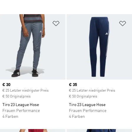
Zur Wunschliste hinzufügen
Zu
Current price
€ 30
Current price
€ 35
€ 25 Letzter niedrigster Preis
€ 25 Letzter niedrigster Preis
€ 50 Originalpreis
€ 50 Originalpreis
Tiro 23 League Hose
Tiro 23 League Hose
Frauen Performance
Frauen Performance
4 Farben
4 Farben