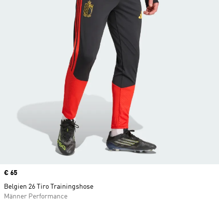
Price
€ 65
Belgien 26 Tiro Trainingshose
Männer Performance