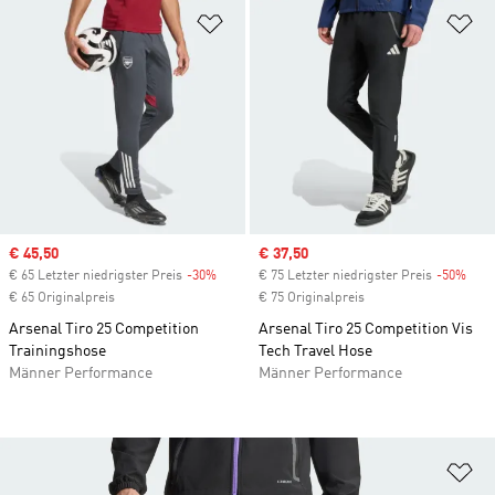
Zur Wunschliste hinzufügen
Zu
Sale price
€ 45,50
Sale price
€ 37,50
€ 65 Letzter niedrigster Preis
-30%
Discount
€ 75 Letzter niedrigster Preis
-50%
Disc
€ 65 Originalpreis
€ 75 Originalpreis
Arsenal Tiro 25 Competition
Arsenal Tiro 25 Competition Vis
Trainingshose
Tech Travel Hose
Männer Performance
Männer Performance
Zu