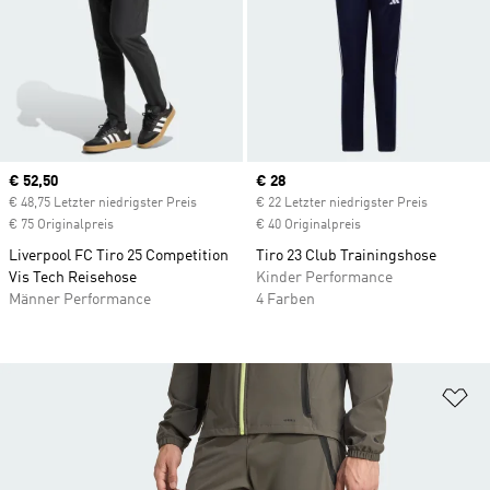
Current price
€ 52,50
Current price
€ 28
€ 48,75 Letzter niedrigster Preis
€ 22 Letzter niedrigster Preis
€ 75 Originalpreis
€ 40 Originalpreis
Liverpool FC Tiro 25 Competition
Tiro 23 Club Trainingshose
Vis Tech Reisehose
Kinder Performance
Männer Performance
4 Farben
Zu