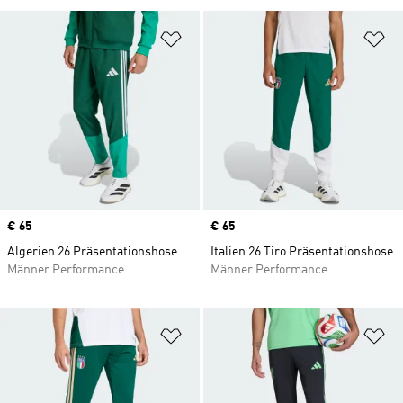
Zur Wunschliste hinzufügen
Zu
Price
€ 65
Price
€ 65
Algerien 26 Präsentationshose
Italien 26 Tiro Präsentationshose
Männer Performance
Männer Performance
Zur Wunschliste hinzufügen
Zu