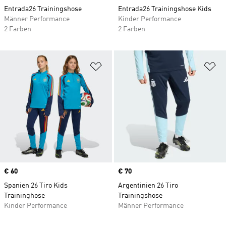
Entrada26 Trainingshose
Entrada26 Trainingshose Kids
Männer Performance
Kinder Performance
2 Farben
2 Farben
Zur Wunschliste hinzufügen
Zu
Price
€ 60
Price
€ 70
Spanien 26 Tiro Kids
Argentinien 26 Tiro
Traininghose
Trainingshose
Kinder Performance
Männer Performance