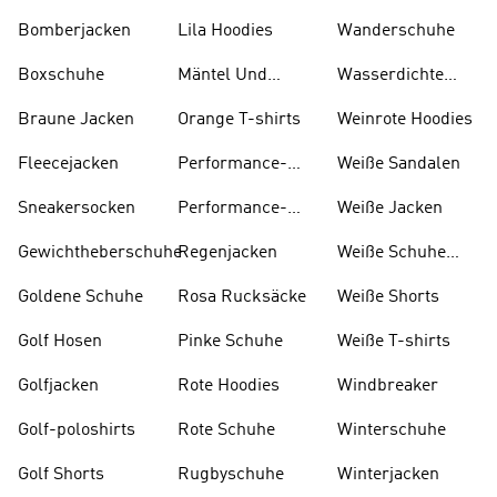
Und Stiefel
Bomberjacken
Lila Hoodies
Wanderschuhe
Boxschuhe
Mäntel Und
Wasserdichte
Parkas
Jacken
Braune Jacken
Orange T-shirts
Weinrote Hoodies
Fleecejacken
Performance-
W eiße Sandalen
kleidung
Sneakersocken
Performance-
Weiße Jacken
taschen
Gewichtheberschuhe
Regenjacken
Weiße Schuhe
Und Stiefel
Goldene Schuhe
Rosa Rucksäcke
Weiße Shorts
Golf Hosen
Pinke Schuhe
Weiße T-shirts
Golfjacken
Rote Hoodies
Windbreaker
Golf-poloshirts
Rote Schuhe
Winterschuhe
Golf Shorts
Rugbyschuhe
Winterjacken