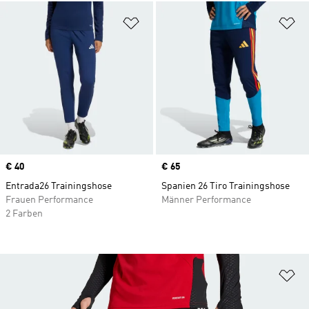
Zur Wunschliste hinzufügen
Zu
Price
€ 40
Price
€ 65
Entrada26 Trainingshose
Spanien 26 Tiro Trainingshose
Frauen Performance
Männer Performance
2 Farben
Zu