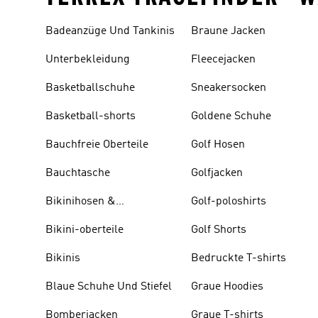
Badeanzüge Und Tankinis
Braune Jacken
Unterbekleidung
Fleecejacken
Basketballschuhe
Sneakersocken
Basketball-shorts
Goldene Schuhe
Bauchfreie Oberteile
Golf Hosen
Bauchtasche
Golfjacken
Bikinihosen &
Golf-poloshirts
Tankinihosen
Bikini-oberteile
Golf Shorts
Bikinis
Bedruckte T-shirts
Blaue Schuhe Und Stiefel
Graue Hoodies
Bomberjacken
Graue T-shirts