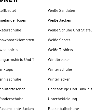
toffbeutel
W eiße Sandalen
nielange Hosen
Weiße Jacken
katerschuhe
Weiße Schuhe Und Stiefel
nowboardklamotten
Weiße Shorts
weatshirts
Weiße T-shirts
angarmshirts Und T-
Windbreaker
hirts
anktops
Winterschuhe
ennisschuhe
Winterjacken
chultertaschen
Badeanzüge Und Tankinis
anderschuhe
Unterbekleidung
asserdichte Jacken
Basketballschuhe