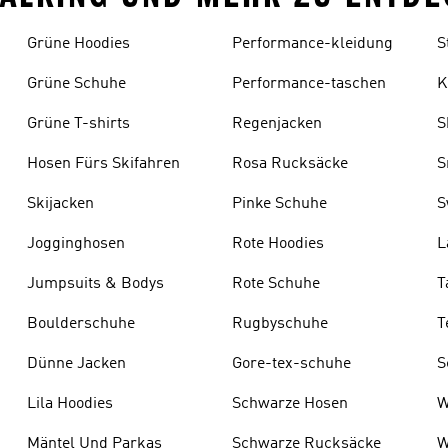
Grüne Hoodies
Performance-kleidung
S
Grüne Schuhe
Performance-taschen
K
Grüne T-shirts
Regenjacken
S
Hosen Fürs Skifahren
Rosa Rucksäcke
S
Skijacken
Pinke Schuhe
S
Jogginghosen
Rote Hoodies
L
s
Jumpsuits & Bodys
Rote Schuhe
T
Boulderschuhe
Rugbyschuhe
T
Dünne Jacken
Gore-tex-schuhe
S
Lila Hoodies
Schwarze Hosen
W
Mäntel Und Parkas
Schwarze Rucksäcke
W