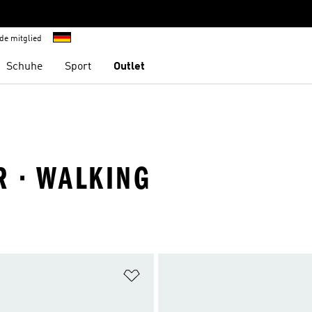
de mitglied
Schuhe
Sport
Outlet
R · WALKING
te hinzufügen
Zur Wunschliste hinzufügen