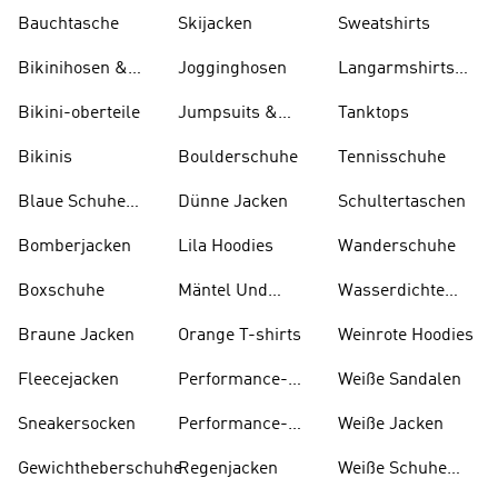
Oberteile
Skifahren
Bauchtasche
Skijacken
Sweatshirts
Bikinihosen &
Jogginghosen
Langarmshirts
Tankinihosen
Und T-shirts
Bikini-oberteile
Jumpsuits &
Tanktops
Bodys
Bikinis
Boulderschuhe
Tennisschuhe
Blaue Schuhe
Dünne Jacken
Schultertaschen
Und Stiefel
Bomberjacken
Lila Hoodies
Wanderschuhe
Boxschuhe
Mäntel Und
Wasserdichte
Parkas
Jacken
Braune Jacken
Orange T-shirts
Weinrote Hoodies
Fleecejacken
Performance-
W eiße Sandalen
kleidung
Sneakersocken
Performance-
Weiße Jacken
taschen
Gewichtheberschuhe
Regenjacken
Weiße Schuhe
Und Stiefel