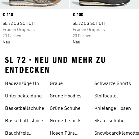
Price
€ 110
Price
€ 100
SL 72 OG SCHUH
SL 72 OG SCHUH
Frauen Originals
Frauen Originals
20 Farben
20 Farben
Neu
Neu
SL 72 • NEU UND MEHR ZU
ENTDECKEN
Badeanzüge Und
Graue
Schwarze Shorts
Tankinis
Trainingsanzüge
Unterbekleidung
Grüne Hoodies
Stoffbeutel
Basketballschuhe
Grüne Schuhe
Knielange Hosen
Basketball-shorts
Grüne T-shirts
Skaterschuhe
Bauchfreie
Hosen Fürs
Snowboardklamotte