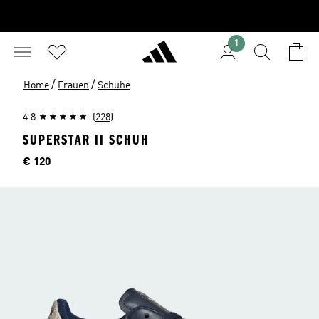
1
/
/
Home
Frauen
Schuhe
4.8
(228)
SUPERSTAR II SCHUH
Preis
€ 120