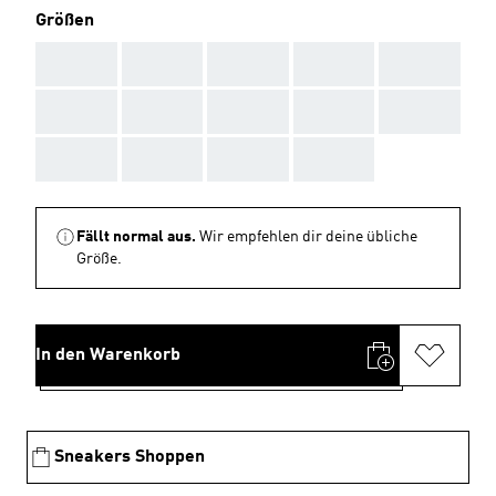
Größen
AAA
AAA
AAA
AAA
AAA
AAA
AAA
AAA
AAA
AAA
AAA
AAA
AAA
AAA
Fällt normal aus.
Wir empfehlen dir deine übliche
Größe.
In den Warenkorb
Sneakers Shoppen