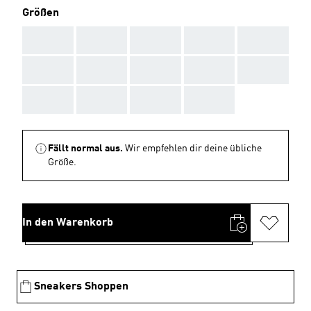
Größen
AAA
AAA
AAA
AAA
AAA
AAA
AAA
AAA
AAA
AAA
AAA
AAA
AAA
AAA
Fällt normal aus.
Wir empfehlen dir deine übliche
Größe.
In den Warenkorb
Sneakers Shoppen