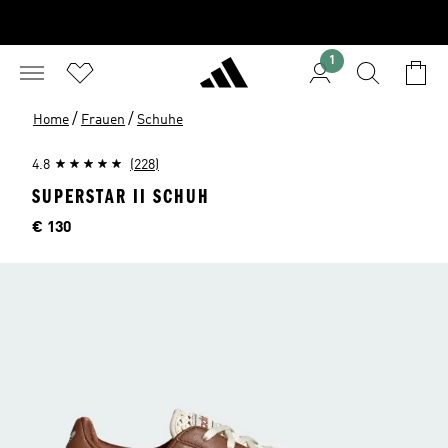
1
/
/
Home
Frauen
Schuhe
4.8
(228)
SUPERSTAR II SCHUH
Preis
€ 130