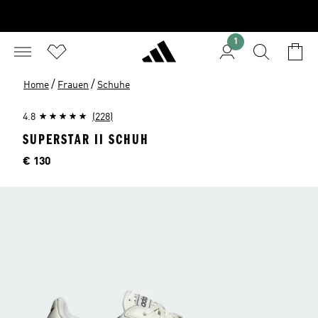
1
/
/
Home
Frauen
Schuhe
4.8
(228)
SUPERSTAR II SCHUH
Preis
€ 130