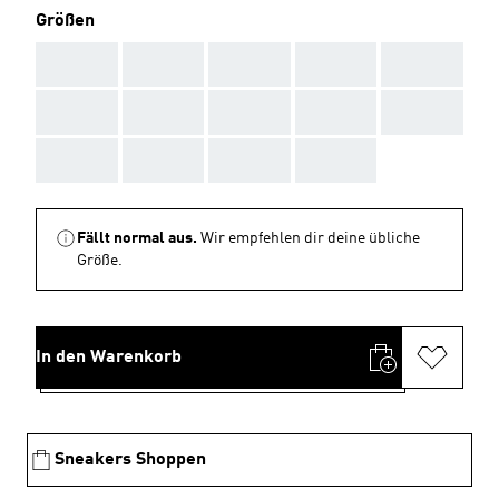
Größen
AAA
AAA
AAA
AAA
AAA
AAA
AAA
AAA
AAA
AAA
AAA
AAA
AAA
AAA
Fällt normal aus.
Wir empfehlen dir deine übliche
Größe.
In den Warenkorb
Sneakers Shoppen