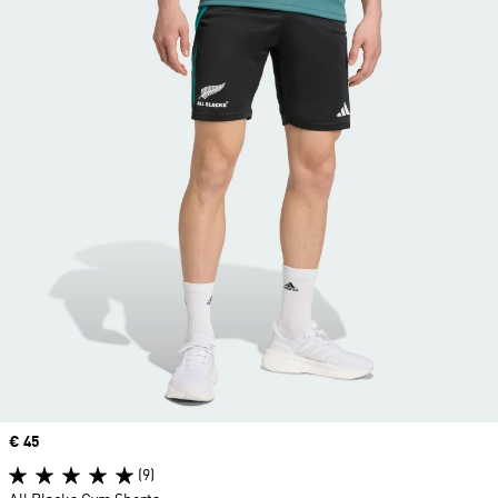
Price
€ 45
(9)