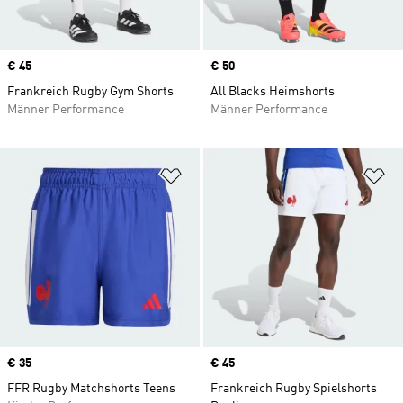
Price
€ 45
Price
€ 50
Frankreich Rugby Gym Shorts
All Blacks Heimshorts
Männer Performance
Männer Performance
Zur Wunschliste hinzufügen
Zu
Price
€ 35
Price
€ 45
FFR Rugby Matchshorts Teens
Frankreich Rugby Spielshorts