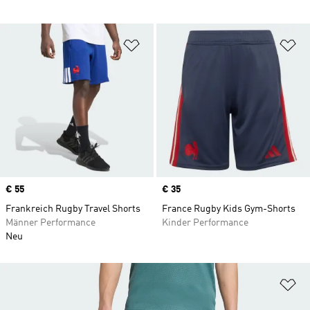
Zur Wunschliste hinzufügen
Zu
Price
€ 55
Price
€ 35
Frankreich Rugby Travel Shorts
France Rugby Kids Gym-Shorts
Männer Performance
Kinder Performance
Neu
Zu