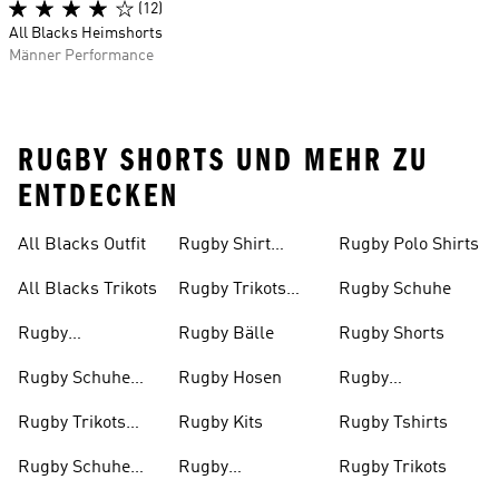
(12)
All Blacks Heimshorts
Männer Performance
RUGBY SHORTS UND MEHR ZU
ENTDECKEN
All Blacks Outfit
Rugby Shirt
Rugby Polo Shirts
Herren
All Blacks Trikots
Rugby Trikots
Rugby Schuhe
Herren
Rugby
Rugby Bälle
Rugby Shorts
Bekleidung
Rugby Schuhe
Rugby Hosen
Rugby
Damen
Damen
Sweatshirts
Rugby Trikots
Rugby Kits
Rugby Tshirts
Damen
Rugby Schuhe
Rugby
Rugby Trikots
Herren
Bekleidung