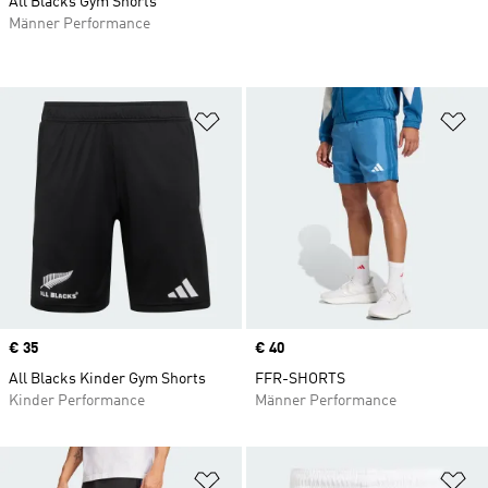
All Blacks Gym Shorts
Männer Performance
Zur Wunschliste hinzufügen
Zu
Price
€ 35
Price
€ 40
All Blacks Kinder Gym Shorts
FFR-SHORTS
Kinder Performance
Männer Performance
Zur Wunschliste hinzufügen
Zu