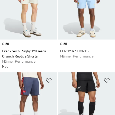
Price
€ 50
Price
€ 55
Frankreich Rugby 120 Years
FFR 120Y SHORTS
Crunch Replica Shorts
Männer Performance
Männer Performance
Neu
Zur Wunschliste hinzufügen
Zu