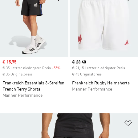
Sale price
€ 15,75
Current price
€ 23,40
€ 35 Letzter niedrigster Preis
-55%
Discount
€ 21,15 Letzter niedrigster Preis
€ 35 Originalpreis
€ 45 Originalpreis
Frankreich Essentials 3-Streifen
Frankreich Rugby Heimshorts
French Terry Shorts
Männer Performance
Männer Performance
Zu