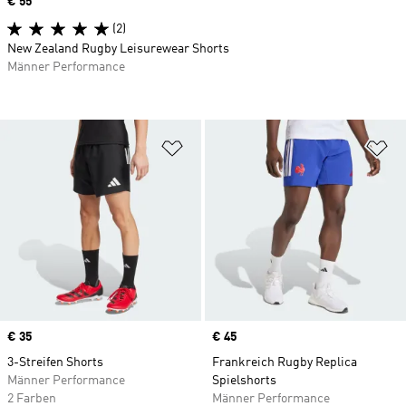
Price
€ 55
(2)
New Zealand Rugby Leisurewear Shorts
Männer Performance
Zur Wunschliste hinzufügen
Zu
Price
€ 35
Price
€ 45
3-Streifen Shorts
Frankreich Rugby Replica
Männer Performance
Spielshorts
2 Farben
Männer Performance