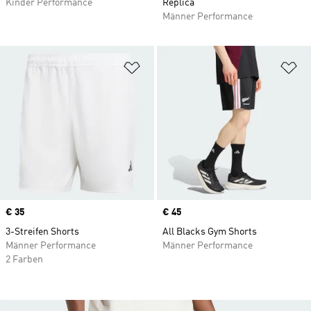
Kinder Performance
Replica
Männer Performance
Zur Wunschliste hinzufügen
Zu
Price
€ 35
Price
€ 45
3-Streifen Shorts
All Blacks Gym Shorts
Männer Performance
Männer Performance
2 Farben