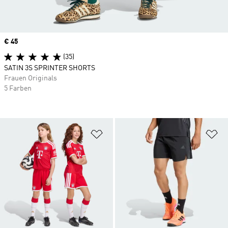
Price
€ 45
(35)
SATIN 3S SPRINTER SHORTS
Frauen Originals
5 Farben
Zur Wunschliste hinzufügen
Zu