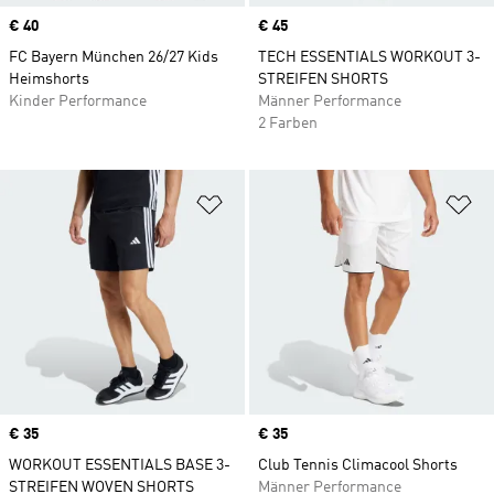
Price
€ 40
Price
€ 45
FC Bayern München 26/27 Kids
TECH ESSENTIALS WORKOUT 3-
Heimshorts
STREIFEN SHORTS
Kinder Performance
Männer Performance
2 Farben
Zur Wunschliste hinzufügen
Zu
Price
€ 35
Price
€ 35
WORKOUT ESSENTIALS BASE 3-
Club Tennis Climacool Shorts
STREIFEN WOVEN SHORTS
Männer Performance