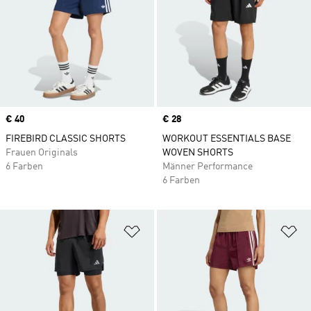
Price
€ 40
Price
€ 28
FIREBIRD CLASSIC SHORTS
WORKOUT ESSENTIALS BASE
Frauen Originals
WOVEN SHORTS
6 Farben
Männer Performance
6 Farben
Zur Wunschliste hinzufügen
Zu