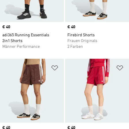
Price
€ 40
Price
€ 40
adi365 Running Essentials
Firebird Shorts
2in1 Shorts
Frauen Originals
Männer Performance
2 Farben
Zur Wunschliste hinzufügen
Zu
Price
€ 40
Price
€ 40