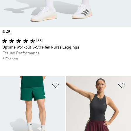
Price
€ 45
(36)
Optime Workout 3-Streifen kurze Leggings
Frauen Performance
6 Farben
Zur Wunschliste hinzufügen
Zu