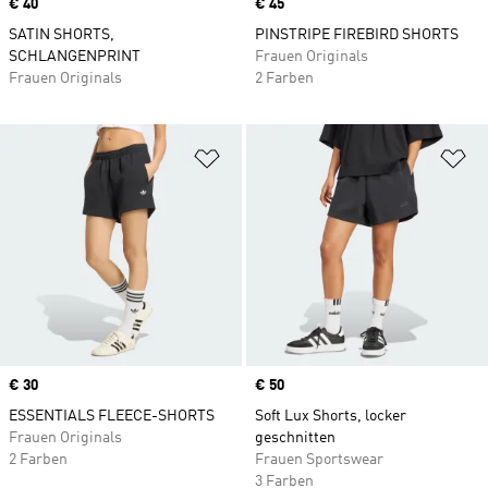
Price
€ 40
Price
€ 45
SATIN SHORTS,
PINSTRIPE FIREBIRD SHORTS
SCHLANGENPRINT
Frauen Originals
Frauen Originals
2 Farben
Zur Wunschliste hinzufügen
Zu
Price
€ 30
Price
€ 50
ESSENTIALS FLEECE-SHORTS
Soft Lux Shorts, locker
Frauen Originals
geschnitten
2 Farben
Frauen Sportswear
3 Farben