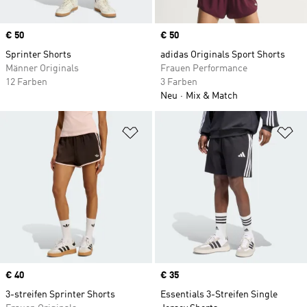
Price
€ 50
Price
€ 50
Sprinter Shorts
adidas Originals Sport Shorts
Männer Originals
Frauen Performance
12 Farben
3 Farben
Neu
Mix & Match
Zur Wunschliste hinzufügen
Zu
Price
€ 40
Price
€ 35
3-streifen Sprinter Shorts
Essentials 3-Streifen Single