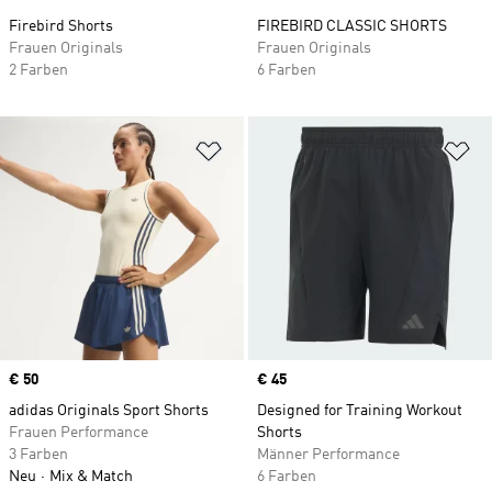
Firebird Shorts
FIREBIRD CLASSIC SHORTS
Frauen Originals
Frauen Originals
2 Farben
6 Farben
Zur Wunschliste hinzufügen
Zu
Price
€ 50
Price
€ 45
adidas Originals Sport Shorts
Designed for Training Workout
Frauen Performance
Shorts
3 Farben
Männer Performance
Neu
Mix & Match
6 Farben