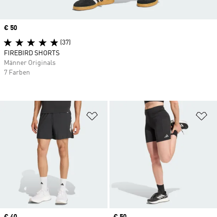
Price
€ 50
(37)
FIREBIRD SHORTS
Männer Originals
7 Farben
Zur Wunschliste hinzufügen
Zu