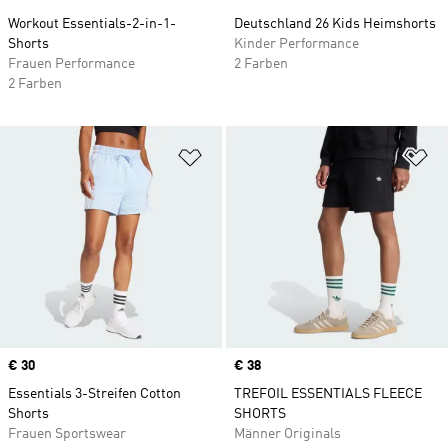
Workout Essentials-2-in-1-
Deutschland 26 Kids Heimshorts
Shorts
Kinder Performance
Frauen Performance
2 Farben
2 Farben
Zur Wunschliste hinzufügen
Zu
Price
€ 30
Price
€ 38
Essentials 3-Streifen Cotton
TREFOIL ESSENTIALS FLEECE
Shorts
SHORTS
Frauen Sportswear
Männer Originals