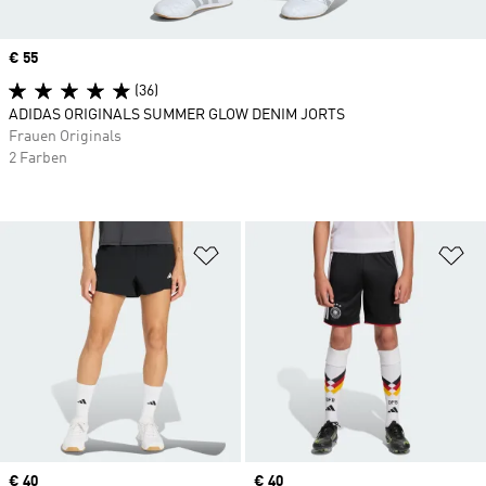
Price
€ 55
(36)
ADIDAS ORIGINALS SUMMER GLOW DENIM JORTS
Frauen Originals
2 Farben
Zur Wunschliste hinzufügen
Zu
Price
€ 40
Price
€ 40