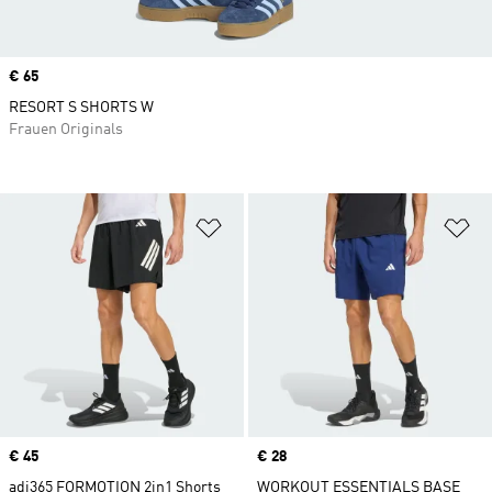
Price
€ 65
RESORT S SHORTS W
Frauen Originals
Zur Wunschliste hinzufügen
Zu
Price
€ 45
Price
€ 28
adi365 FORMOTION 2in1 Shorts
WORKOUT ESSENTIALS BASE