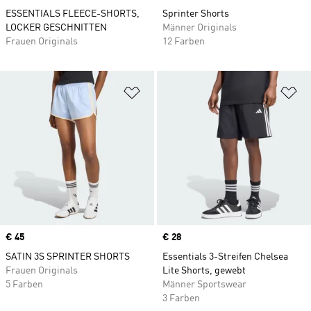
ESSENTIALS FLEECE-SHORTS,
Sprinter Shorts
LOCKER GESCHNITTEN
Männer Originals
Frauen Originals
12 Farben
Zur Wunschliste hinzufügen
Zu
Price
€ 45
Price
€ 28
SATIN 3S SPRINTER SHORTS
Essentials 3-Streifen Chelsea
Frauen Originals
Lite Shorts, gewebt
5 Farben
Männer Sportswear
3 Farben