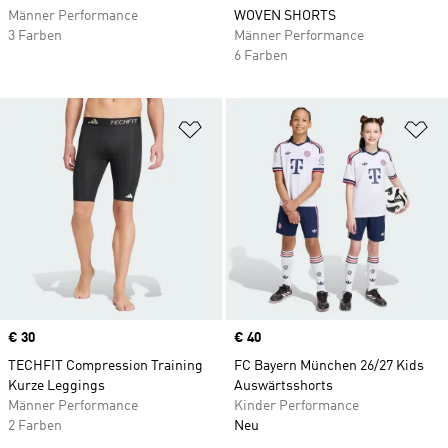
Männer Performance
WOVEN SHORTS
3 Farben
Männer Performance
6 Farben
Zur Wunschliste hinzufügen
Zu
Price
€ 30
Price
€ 40
TECHFIT Compression Training
FC Bayern München 26/27 Kids
Kurze Leggings
Auswärtsshorts
Männer Performance
Kinder Performance
2 Farben
Neu