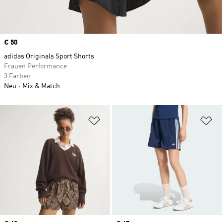
Price
€ 50
adidas Originals Sport Shorts
Frauen Performance
3 Farben
Neu
Mix & Match
Zur Wunschliste hinzufügen
Zu