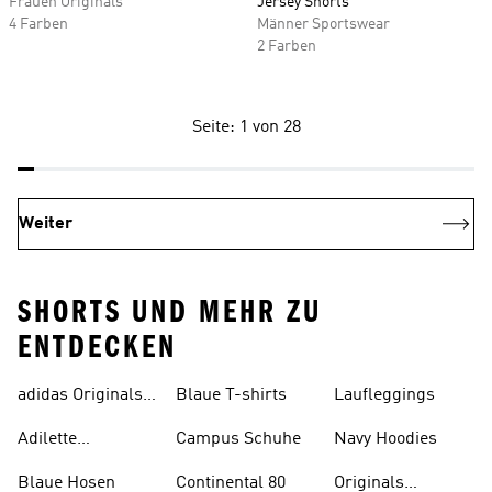
Frauen Originals
Jersey Shorts
4 Farben
Männer Sportswear
2 Farben
Seite: 1 von 28
Weiter
SHORTS UND MEHR ZU
ENTDECKEN
adidas Originals
Blaue T-shirts
Laufleggings
Sale
Adilette
Campus Schuhe
Navy Hoodies
Badelatschen
Blaue Hosen
Continental 80
Originals