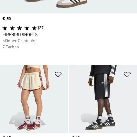
Price
€ 50
(37)
FIREBIRD SHORTS
Männer Originals
7 Farben
Zur Wunschliste hinzufügen
Zu