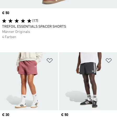
Price
€ 50
(17)
TREFOIL ESSENTIALS SPACER SHORTS
Männer Originals
4 Farben
Zur Wunschliste hinzufügen
Zu
Price
€ 30
Price
€ 50