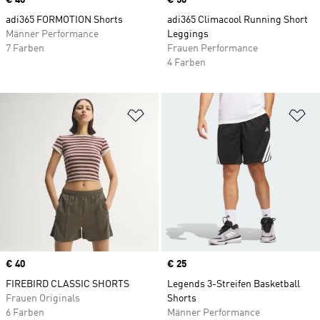
Price
€ 40
Price
€ 50
adi365 FORMOTION Shorts
adi365 Climacool Running Short
Männer Performance
Leggings
7 Farben
Frauen Performance
4 Farben
Zur Wunschliste hinzufügen
Zu
Price
€ 40
Price
€ 25
FIREBIRD CLASSIC SHORTS
Legends 3-Streifen Basketball
Frauen Originals
Shorts
6 Farben
Männer Performance