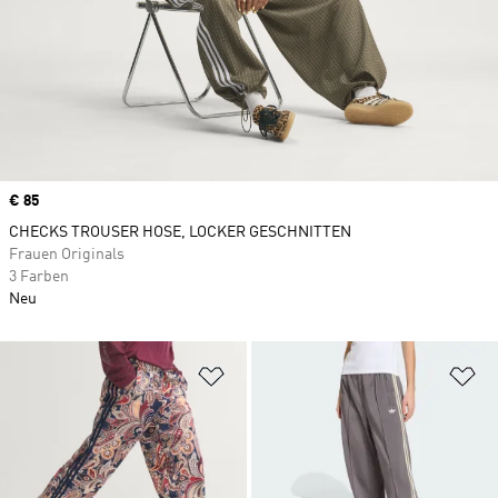
Price
€ 85
CHECKS TROUSER HOSE, LOCKER GESCHNITTEN
Frauen Originals
3 Farben
Neu
Zur Wunschliste hinzufügen
Zu