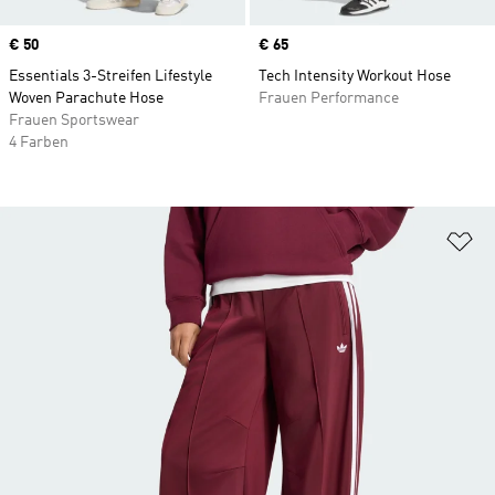
Price
€ 50
Price
€ 65
Essentials 3-Streifen Lifestyle
Tech Intensity Workout Hose
Woven Parachute Hose
Frauen Performance
Frauen Sportswear
4 Farben
Zu