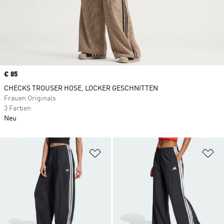
Price
€ 85
CHECKS TROUSER HOSE, LOCKER GESCHNITTEN
Frauen Originals
3 Farben
Neu
Zur Wunschliste hinzufügen
Zu