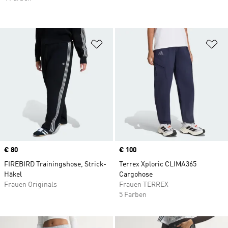
Zur Wunschliste hinzufügen
Zu
Price
€ 80
Price
€ 100
FIREBIRD Trainingshose, Strick-
Terrex Xploric CLIMA365
Häkel
Cargohose
Frauen Originals
Frauen TERREX
5 Farben