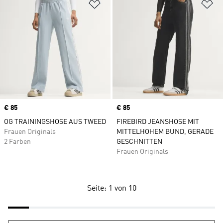
Zur Wunschliste hinzufügen
Zu
Price
€ 85
Price
€ 85
OG TRAININGSHOSE AUS TWEED
FIREBIRD JEANSHOSE MIT
Frauen Originals
MITTELHOHEM BUND, GERADE
2 Farben
GESCHNITTEN
Frauen Originals
Seite: 1 von 10