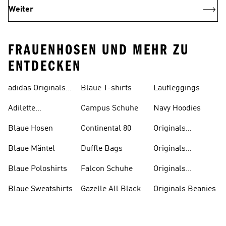
Weiter
FRAUENHOSEN UND MEHR ZU
ENTDECKEN
adidas Originals
Blaue T-shirts
Laufleggings
Sale
Adilette
Campus Schuhe
Navy Hoodies
Badelatschen
Blaue Hosen
Continental 80
Originals
Badeanzüge
Blaue Mäntel
Duffle Bags
Originals
Badeschlappen
Blaue Poloshirts
Falcon Schuhe
Originals
Bauchfreie
Blaue Sweatshirts
Gazelle All Black
Originals Beanies
Oberteile