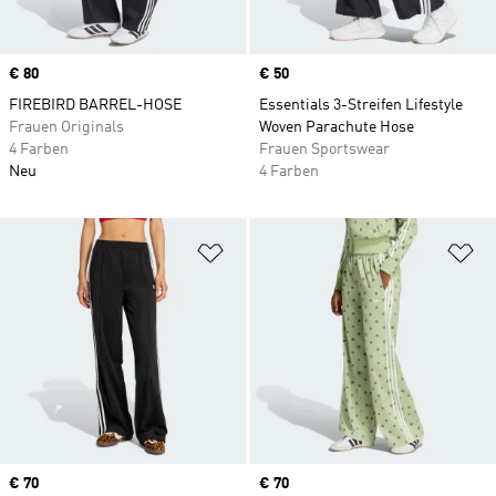
Price
€ 80
Price
€ 50
FIREBIRD BARREL-HOSE
Essentials 3-Streifen Lifestyle
Frauen Originals
Woven Parachute Hose
4 Farben
Frauen Sportswear
Neu
4 Farben
Zur Wunschliste hinzufügen
Zu
Price
€ 70
Price
€ 70