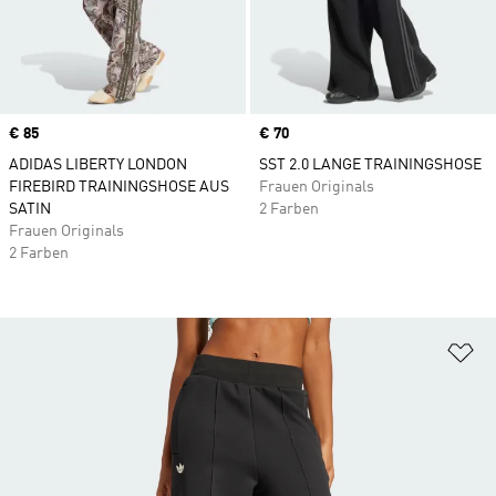
Price
€ 85
Price
€ 70
ADIDAS LIBERTY LONDON
SST 2.0 LANGE TRAININGSHOSE
FIREBIRD TRAININGSHOSE AUS
Frauen Originals
SATIN
2 Farben
Frauen Originals
2 Farben
Zu