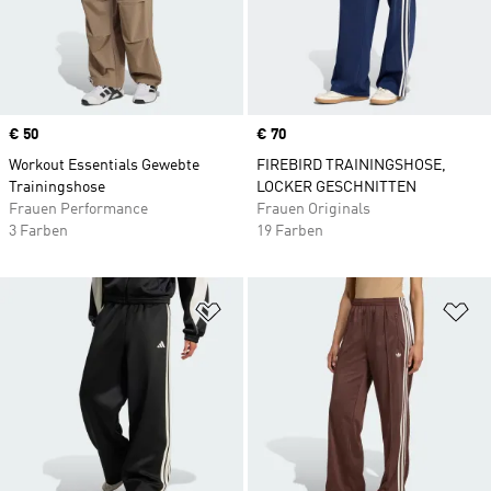
Price
€ 50
Price
€ 70
Workout Essentials Gewebte
FIREBIRD TRAININGSHOSE,
Trainingshose
LOCKER GESCHNITTEN
Frauen Performance
Frauen Originals
3 Farben
19 Farben
Zur Wunschliste hinzufügen
Zu