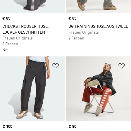
Price
€ 85
Price
€ 85
CHECKS TROUSER HOSE,
OG TRAININGSHOSE AUS TWEED
LOCKER GESCHNITTEN
Frauen Originals
Frauen Originals
2 Farben
3 Farben
Neu
Zur Wunschliste hinzufügen
Zu
Price
€ 100
Price
€ 80