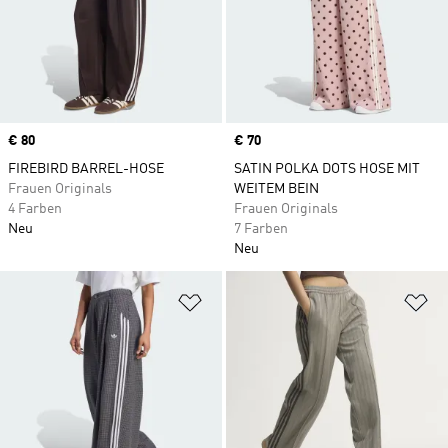
Price
€ 80
Price
€ 70
FIREBIRD BARREL-HOSE
SATIN POLKA DOTS HOSE MIT
Frauen Originals
WEITEM BEIN
4 Farben
Frauen Originals
Neu
7 Farben
Neu
Zur Wunschliste hinzufügen
Zu