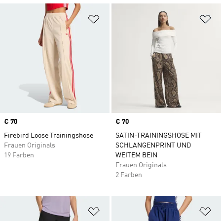
Zur Wunschliste hinzufügen
Zu
Price
€ 70
Price
€ 70
Firebird Loose Trainingshose
SATIN-TRAININGSHOSE MIT
Frauen Originals
SCHLANGENPRINT UND
19 Farben
WEITEM BEIN
Frauen Originals
2 Farben
Zur Wunschliste hinzufügen
Zu