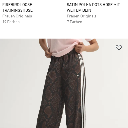
FIREBIRD LOOSE
SATIN POLKA DOTS HOSE MIT
TRAININGSHOSE
WEITEM BEIN
Frauen Originals
Frauen Originals
19 Farben
7 Farben
Zu