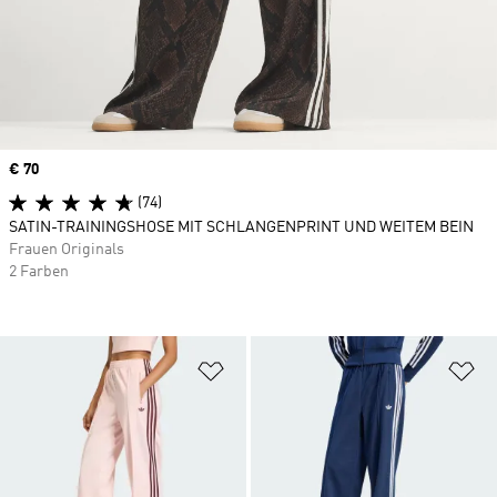
Price
€ 70
(74)
SATIN-TRAININGSHOSE MIT SCHLANGENPRINT UND WEITEM BEIN
Frauen Originals
2 Farben
Zur Wunschliste hinzufügen
Zu