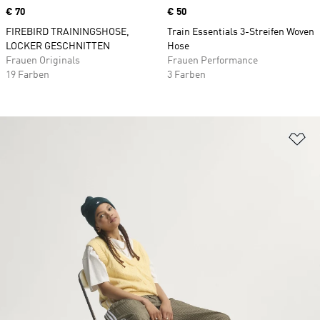
Price
€ 70
Price
€ 50
FIREBIRD TRAININGSHOSE,
Train Essentials 3-Streifen Woven
LOCKER GESCHNITTEN
Hose
Frauen Originals
Frauen Performance
19 Farben
3 Farben
Zu