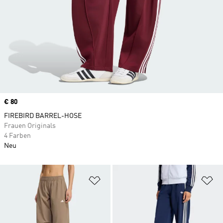
Price
€ 80
FIREBIRD BARREL-HOSE
Frauen Originals
4 Farben
Neu
Zur Wunschliste hinzufügen
Zu