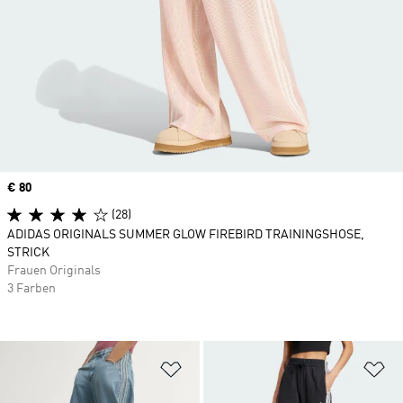
Price
€ 80
(28)
ADIDAS ORIGINALS SUMMER GLOW FIREBIRD TRAININGSHOSE,
STRICK
Frauen Originals
3 Farben
Zur Wunschliste hinzufügen
Zu