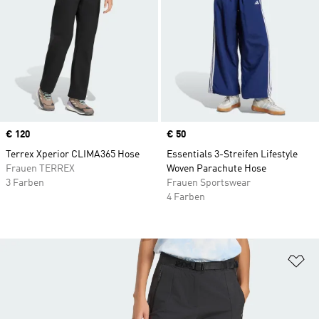
Price
€ 120
Price
€ 50
Terrex Xperior CLIMA365 Hose
Essentials 3-Streifen Lifestyle
Frauen TERREX
Woven Parachute Hose
3 Farben
Frauen Sportswear
4 Farben
Zu