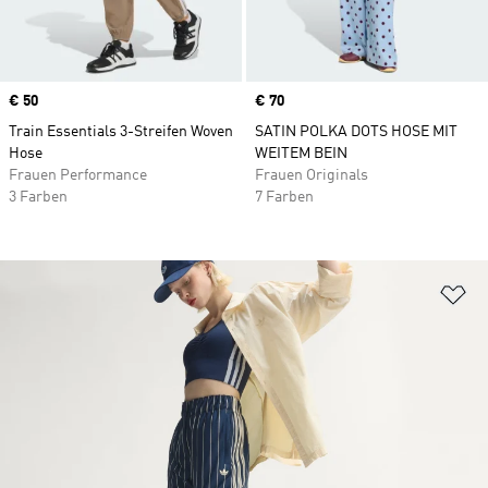
Price
€ 50
Price
€ 70
Train Essentials 3-Streifen Woven
SATIN POLKA DOTS HOSE MIT
Hose
WEITEM BEIN
Frauen Performance
Frauen Originals
3 Farben
7 Farben
Zu