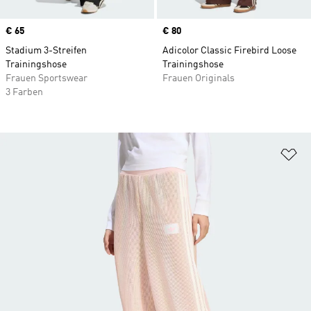
Price
€ 65
Price
€ 80
Stadium 3-Streifen
Adicolor Classic Firebird Loose
Trainingshose
Trainingshose
Frauen Sportswear
Frauen Originals
3 Farben
Zu