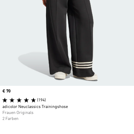
Price
€ 70
(194)
adicolor Neuclassics Trainingshose
Frauen Originals
2 Farben