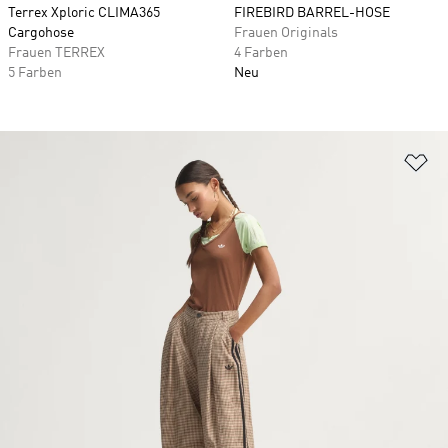
Terrex Xploric CLIMA365
FIREBIRD BARREL-HOSE
Cargohose
Frauen Originals
Frauen TERREX
4 Farben
5 Farben
Neu
Zu