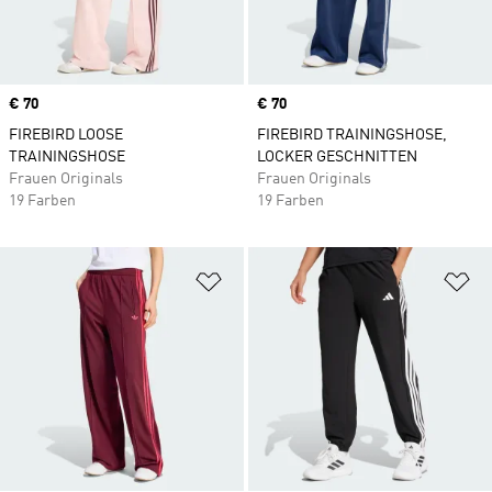
Price
€ 70
Price
€ 70
FIREBIRD LOOSE
FIREBIRD TRAININGSHOSE,
TRAININGSHOSE
LOCKER GESCHNITTEN
Frauen Originals
Frauen Originals
19 Farben
19 Farben
Zur Wunschliste hinzufügen
Zu