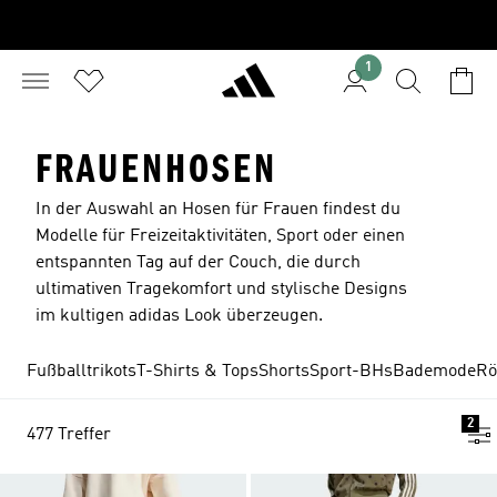
1
FRAUENHOSEN
In der Auswahl an Hosen für Frauen findest du
Modelle für Freizeitaktivitäten, Sport oder einen
entspannten Tag auf der Couch, die durch
ultimativen Tragekomfort und stylische Designs
im kultigen adidas Look überzeugen.
Fußballtrikots
T-Shirts & Tops
Shorts
Sport-BHs
Bademode
Rö
2
477 Treffer