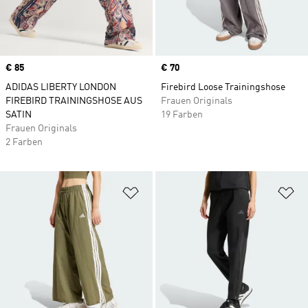
Price
€ 85
Price
€ 70
ADIDAS LIBERTY LONDON
Firebird Loose Trainingshose
FIREBIRD TRAININGSHOSE AUS
Frauen Originals
SATIN
19 Farben
Frauen Originals
2 Farben
Zur Wunschliste hinzufügen
Zu