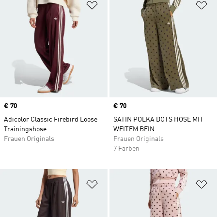
Zur Wunschliste hinzufügen
Zu
Price
€ 70
Price
€ 70
Adicolor Classic Firebird Loose
SATIN POLKA DOTS HOSE MIT
Trainingshose
WEITEM BEIN
Frauen Originals
Frauen Originals
7 Farben
Zur Wunschliste hinzufügen
Zu