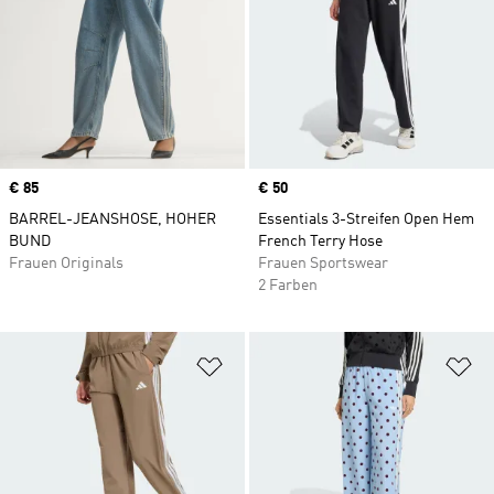
Price
€ 85
Price
€ 50
BARREL-JEANSHOSE, HOHER
Essentials 3-Streifen Open Hem
BUND
French Terry Hose
Frauen Originals
Frauen Sportswear
2 Farben
Zur Wunschliste hinzufügen
Zu