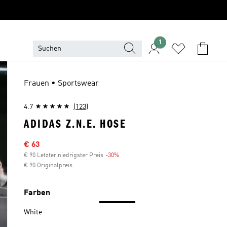
1
Frauen • Sportswear
4.7
(123)
ADIDAS Z.N.E. HOSE
Sale-Preis
€ 63
€ 90 Letzter niedrigster Preis
-30%
Rabatt
€ 90 Originalpreis
Farben
White