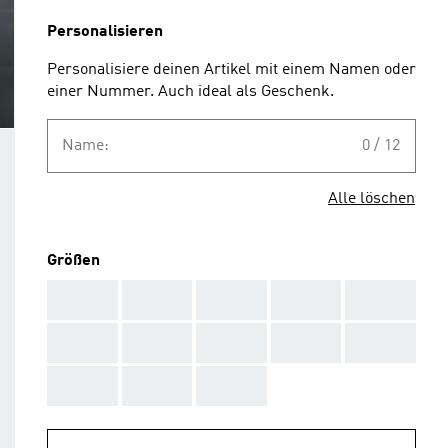
Personalisieren
Personalisiere deinen Artikel mit einem Namen oder
einer Nummer. Auch ideal als Geschenk.
Name:
0 / 12
Alle löschen
Größen
AAA
AAA
AAA
AAA
AAA
AAA
AAA
AAA
AAA
AAA
AAA
AAA
AAA