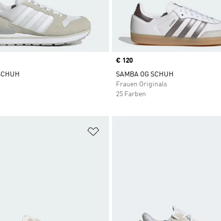
Price
€ 120
 SCHUH
SAMBA OG SCHUH
Frauen Originals
25 Farben
te hinzufügen
Zur Wunschliste hinzufügen