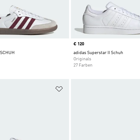
Price
€ 120
 SCHUH
adidas Superstar II Schuh
Originals
27 Farben
te hinzufügen
Zur Wunschliste hinzufügen