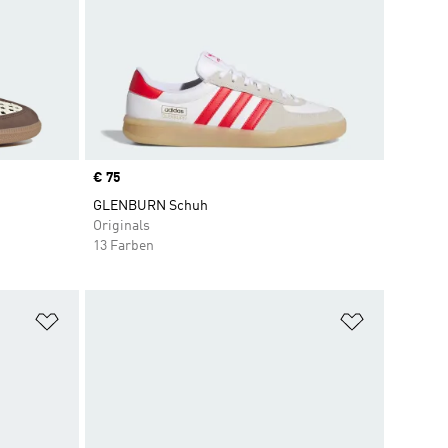
Price
€ 75
GLENBURN Schuh
Originals
13 Farben
Zur Wunschliste hinzufügen
Zur Wunsch