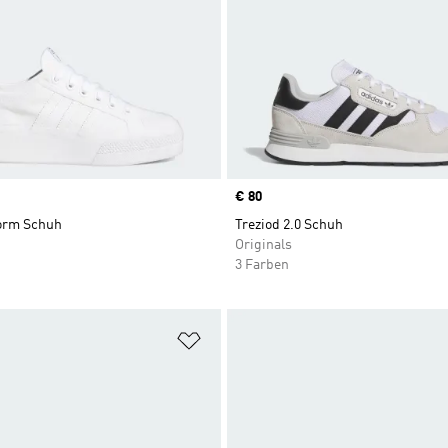
Price
€ 80
form Schuh
Treziod 2.0 Schuh
Originals
3 Farben
te hinzufügen
Zur Wunschliste hinzufügen