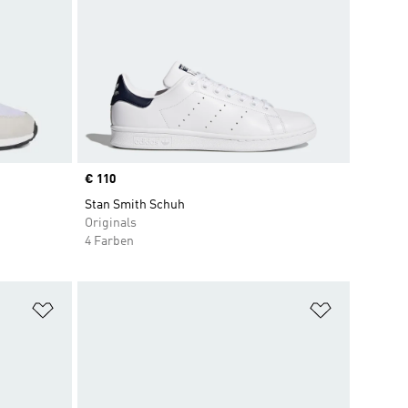
Price
€ 110
Stan Smith Schuh
Originals
4 Farben
Zur Wunschliste hinzufügen
Zur Wunsch