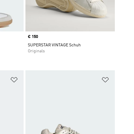
Price
€ 150
SUPERSTAR VINTAGE Schuh
Originals
Zur Wunschliste hinzufügen
Zur Wunsch