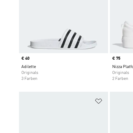
Price
€ 40
Price
€ 75
Adilette
Nizza Plat
Originals
Originals
3 Farben
2 Farben
Zur Wunschlis