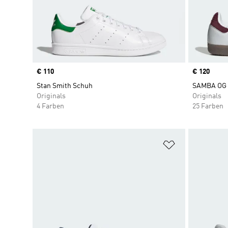
Price
€ 110
Price
€ 120
Stan Smith Schuh
SAMBA OG
Originals
Originals
4 Farben
25 Farben
Zur Wunschlis