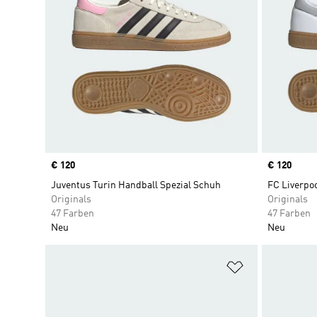
Price
€ 120
Price
€ 120
Juventus Turin Handball Spezial Schuh
FC Liverpo
Originals
Originals
47 Farben
47 Farben
Neu
Neu
Zur Wunschlis