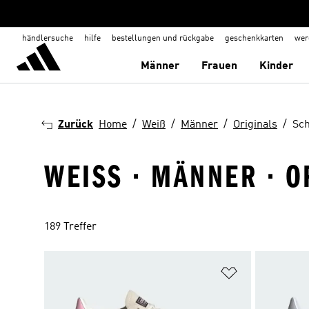
händlersuche
hilfe
bestellungen und rückgabe
geschenkkarten
wer
Männer
Frauen
Kinder
Zurück
Home
Weiß
Männer
Originals
Sc
WEISS · MÄNNER · O
189 Treffer
Zur Wunschlis