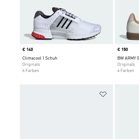
Price
€ 140
Price
€ 150
Climacool 1 Schuh
BW ARMY 
Originals
Originals
6 Farben
4 Farben
Zur Wunschlis