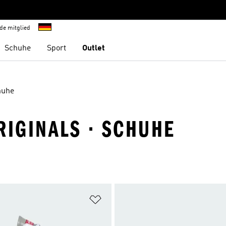
de mitglied
Schuhe
Sport
Outlet
huhe
RIGINALS · SCHUHE
te hinzufügen
Zur Wunschliste hinzufügen