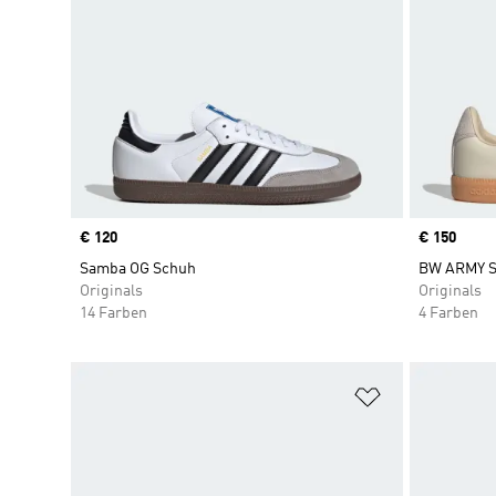
Price
€ 120
Price
€ 150
Samba OG Schuh
BW ARMY 
Originals
Originals
14 Farben
4 Farben
Zur Wunschlis