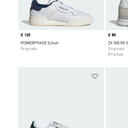
Price
€ 120
Price
€ 80
POWERPHASE Schuh
ZX 500 RS
Originals
Originals
8 Farben
Zur Wunschlis