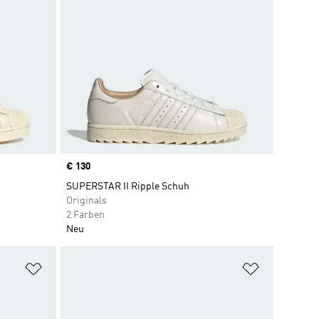
Price
€ 130
SUPERSTAR II Ripple Schuh
Originals
2 Farben
Neu
Zur Wunschliste hinzufügen
Zur Wunsch