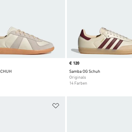
Price
€ 120
SCHUH
Samba OG Schuh
Originals
14 Farben
te hinzufügen
Zur Wunschliste hinzufügen