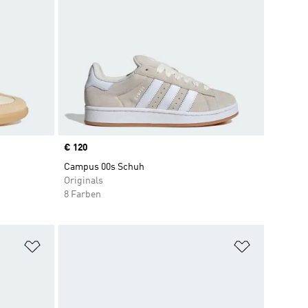
Price
€ 120
Campus 00s Schuh
Originals
8 Farben
Zur Wunschliste hinzufügen
Zur Wunsch