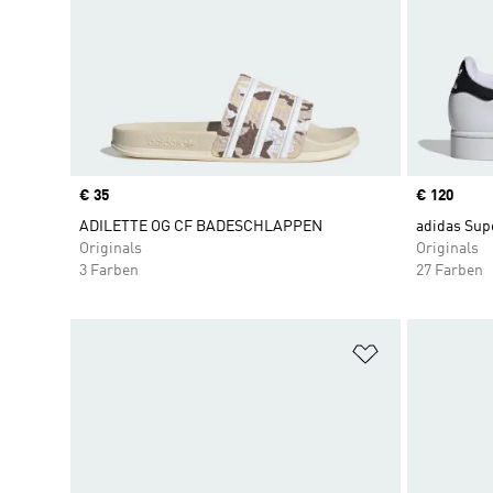
Price
€ 35
Price
€ 120
ADILETTE OG CF BADESCHLAPPEN
adidas Supe
Originals
Originals
3 Farben
27 Farben
Zur Wunschlis