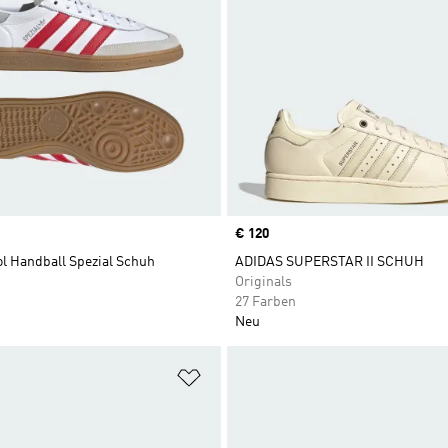
Price
€ 120
ol Handball Spezial Schuh
ADIDAS SUPERSTAR II SCHUH
Originals
27 Farben
Neu
te hinzufügen
Zur Wunschliste hinzufügen