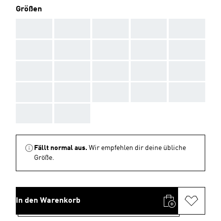
Größen
AAA
AAA
AAA
AAA
AAA
AAA
AAA
AAA
AAA
AAA
AAA
AAA
AAA
AAA
AAA
AAA
AAA
AAA
AAA
AAA
AAA
AAA
Fällt normal aus.
Wir empfehlen dir deine übliche
Größe.
In den Warenkorb