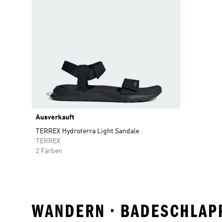
Ausverkauft
TERREX Hydroterra Light Sandale
TERREX
2 Farben
WANDERN • BADESCHLAP