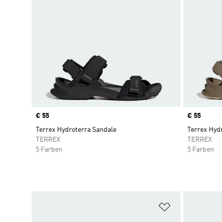
Price
€ 55
Price
€ 55
Terrex Hydroterra Sandale
Terrex Hyd
TERREX
TERREX
5 Farben
5 Farben
Zur Wunschlis