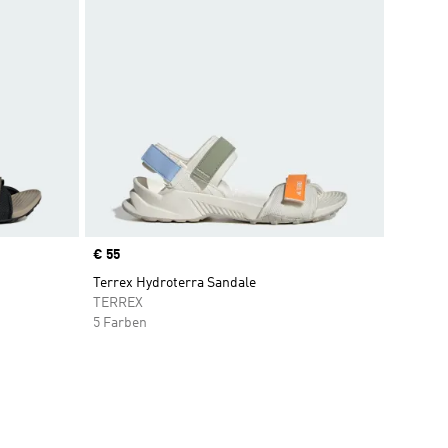
Price
€ 55
Terrex Hydroterra Sandale
TERREX
5 Farben