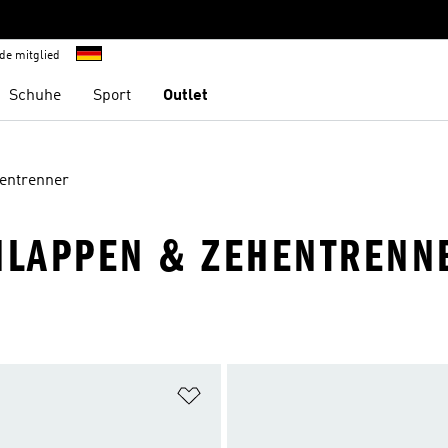
de mitglied
Schuhe
Sport
Outlet
entrenner
HLAPPEN & ZEHENTRENN
te hinzufügen
Zur Wunschliste hinzufügen