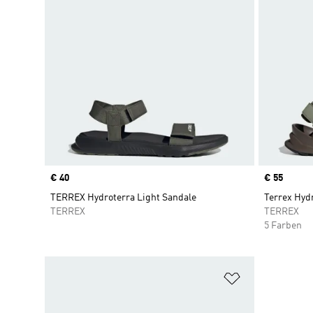
Price
€ 40
Price
€ 55
TERREX Hydroterra Light Sandale
Terrex Hyd
TERREX
TERREX
5 Farben
Zur Wunschlis