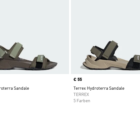
Price
€ 55
roterra Sandale
Terrex Hydroterra Sandale
TERREX
5 Farben
te hinzufügen