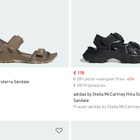
Sale price
€ 110
€ 200 Letzter niedrigster Preis
-45%
Dis
roterra Sandale
€ 200 Originalpreis
adidas by Stella McCartney Hika O
Sandale
Frauen adidas by Stella McCartney
te hinzufügen
Zur Wunschliste hinzufügen