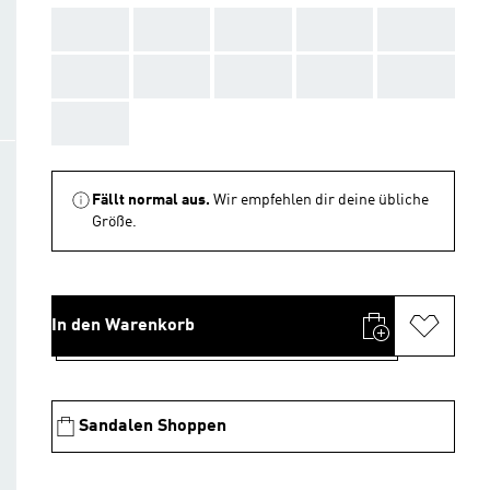
AAA
AAA
AAA
AAA
AAA
AAA
AAA
AAA
AAA
AAA
AAA
Fällt normal aus.
Wir empfehlen dir deine übliche
Größe.
In den Warenkorb
Sandalen Shoppen