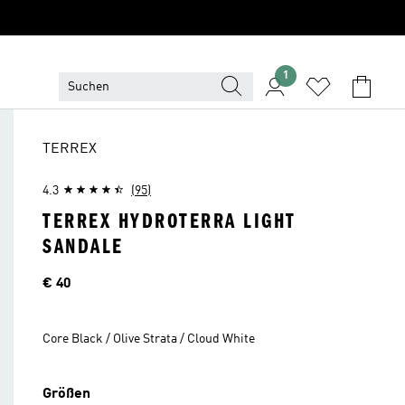
1
TERREX
4.3
(95)
TERREX HYDROTERRA LIGHT
SANDALE
Preis
€ 40
Core Black / Olive Strata / Cloud White
Größen