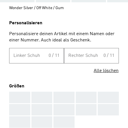
Wonder Silver / Off White / Gum
Personalisieren
Personalisiere deinen Artikel mit einem Namen oder
einer Nummer. Auch ideal als Geschenk.
Linker Schuh
0 / 11
Rechter Schuh
0 / 11
Alle löschen
Größen
AAA
AAA
AAA
AAA
AAA
AAA
AAA
AAA
AAA
AAA
AAA
AAA
AAA