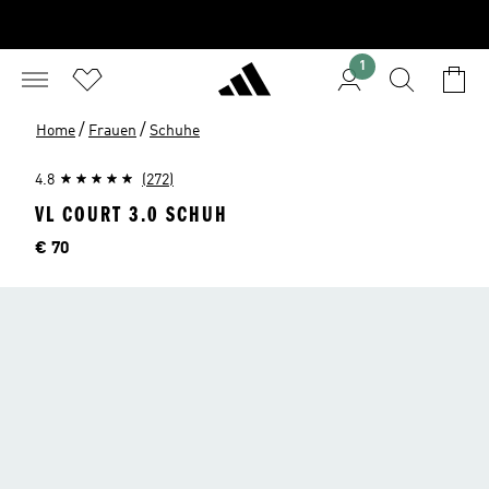
1
/
/
Home
Frauen
Schuhe
4.8
(272)
VL COURT 3.0 SCHUH
Preis
€ 70