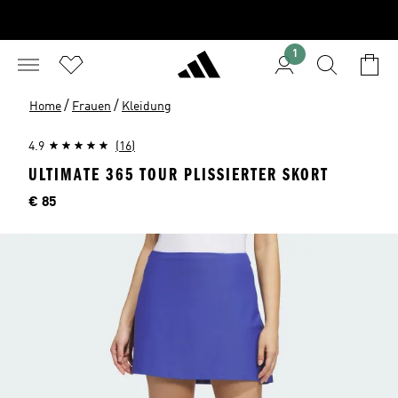
1
/
/
Home
Frauen
Kleidung
4.9
(16)
ULTIMATE 365 TOUR PLISSIERTER SKORT
Preis
€ 85