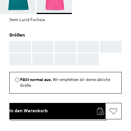
Semi Lucid Fuchsia
Größen
AAA
AAA
AAA
AAA
AAA
AAA
AAA
AAA
AAA
Fällt normal aus.
Wir empfehlen dir deine übliche
Größe.
In den Warenkorb