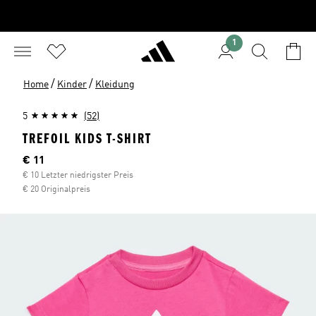
1
/
/
Home
Kinder
Kleidung
5
(52)
TREFOIL KIDS T-SHIRT
Aktueller Preis
€ 11
€ 10 Letzter niedrigster Preis
€ 20 Originalpreis