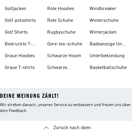
Golfjacken
Rote Hoodies
Windbreaker
Golf-poloshirts
Rote Schuhe
Winterschuhe
Golf Shorts
Rugbyschuhe
Winterjacken
Bedruckte T-
Gore-tex-schuhe
Badeanzüge Und
shirts
Tankinis
Graue Hoodies
Schwarze Hosen
Unterbekleidung
Graue T-shirts
Schwarze
Basketballschuhe
Rucksäcke
DEINE MEINUNG ZÄHLT!
Wir streben danach, unseren Service zu verbessern und freuen uns über
dein Feedback.
Zurück nach oben