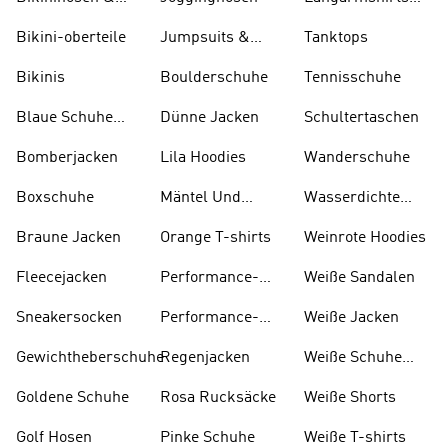
Tankinihosen
Und T-shirts
Bikini-oberteile
Jumpsuits &
Tanktops
Bodys
Bikinis
Boulderschuhe
Tennisschuhe
Blaue Schuhe
Dünne Jacken
Schultertaschen
Und Stiefel
Bomberjacken
Lila Hoodies
Wanderschuhe
Boxschuhe
Mäntel Und
Wasserdichte
Parkas
Jacken
Braune Jacken
Orange T-shirts
Weinrote Hoodies
Fleecejacken
Performance-
W eiße Sandalen
kleidung
Sneakersocken
Performance-
Weiße Jacken
taschen
Gewichtheberschuhe
Regenjacken
Weiße Schuhe
Und Stiefel
Goldene Schuhe
Rosa Rucksäcke
Weiße Shorts
Golf Hosen
Pinke Schuhe
Weiße T-shirts