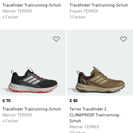
Tracefinder Trailrunning-Schuh
Tracefinder Trailrunning-Schuh
Männer TERREX
Frauen TERREX
4 Farben
3 Farben
Zur Wunschliste hinzufügen
Zu
Price
€ 70
Price
€ 80
Tracefinder Trailrunning-Schuh
Terrex Tracefinder 2
Männer TERREX
CLIMAPROOF Trailrunning-
4 Farben
Schuh
Männer TERREX