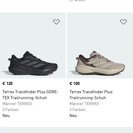
3 Farben
Zur Wunschliste hinzufügen
Zu
Price
€ 120
Price
€ 100
Terrex Tracefinder Plus GORE-
Terrex Tracefinder Plus
TEX Trailrunning-Schuh
Trailrunning-Schuh
Männer TERREX
Männer TERREX
3 Farben
3 Farben
Neu
Neu