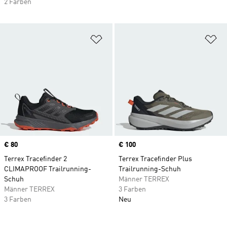
2 Farben
Zur Wunschliste hinzufügen
Zu
Price
€ 80
Price
€ 100
Terrex Tracefinder 2
Terrex Tracefinder Plus
CLIMAPROOF Trailrunning-
Trailrunning-Schuh
Schuh
Männer TERREX
Männer TERREX
3 Farben
3 Farben
Neu