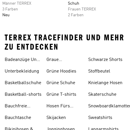
Männer TERREX
Schuh
3 Farben
Frauen TERREX
Neu
2 Farben
TERREX TRACEFINDER UND MEHR
ZU ENTDECKEN
Badeanzüge Und
Graue
Schwarze Shorts
Tankinis
Trainingsanzüge
Unterbekleidung
Grüne Hoodies
Stoffbeutel
Basketballschuhe
Grüne Schuhe
Knielange Hosen
Basketball-shorts
Grüne T-shirts
Skaterschuhe
Bauchfreie
Hosen Fürs
Snowboardklamotte
Oberteile
Skifahren
Bauchtasche
Skijacken
Sweatshirts
Bikinihosen &
Jogginghosen
Langarmshirts