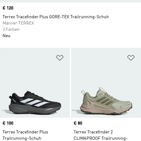
Price
€ 120
Terrex Tracefinder Plus GORE-TEX Trailrunning-Schuh
Männer TERREX
3 Farben
Neu
Zur Wunschliste hinzufügen
Zu
Price
€ 100
Price
€ 80
Terrex Tracefinder Plus
Terrex Tracefinder 2
Trailrunning-Schuh
CLIMAPROOF Trailrunning-