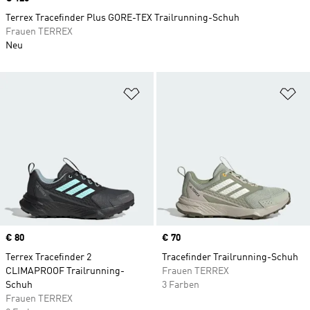
Terrex Tracefinder Plus GORE-TEX Trailrunning-Schuh
Frauen TERREX
Neu
Zur Wunschliste hinzufügen
Zu
Price
€ 80
Price
€ 70
Terrex Tracefinder 2
Tracefinder Trailrunning-Schuh
CLIMAPROOF Trailrunning-
Frauen TERREX
Schuh
3 Farben
Frauen TERREX