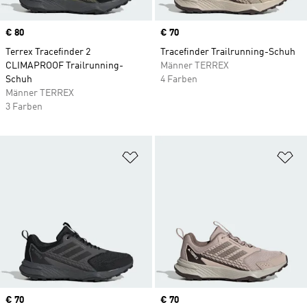
Price
€ 80
Price
€ 70
Terrex Tracefinder 2
Tracefinder Trailrunning-Schuh
CLIMAPROOF Trailrunning-
Männer TERREX
Schuh
4 Farben
Männer TERREX
3 Farben
Zur Wunschliste hinzufügen
Zu
Price
€ 70
Price
€ 70