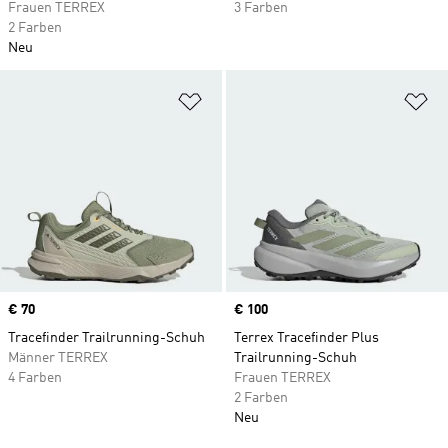
Frauen TERREX
3 Farben
2 Farben
Neu
Zur Wunschliste hinzufügen
Zu
Price
€ 70
Price
€ 100
Tracefinder Trailrunning-Schuh
Terrex Tracefinder Plus
Männer TERREX
Trailrunning-Schuh
4 Farben
Frauen TERREX
2 Farben
Neu