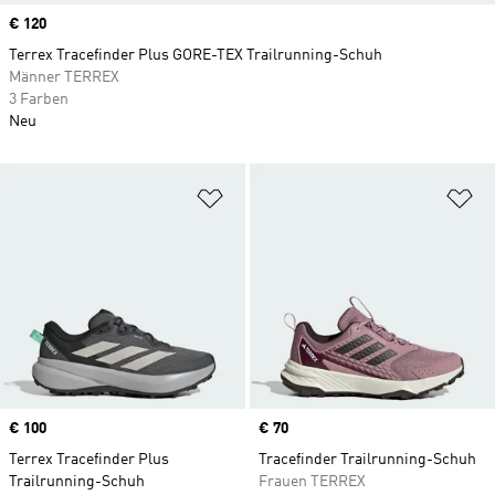
Price
€ 120
Terrex Tracefinder Plus GORE-TEX Trailrunning-Schuh
Männer TERREX
3 Farben
Neu
Zur Wunschliste hinzufügen
Zu
Price
€ 100
Price
€ 70
Terrex Tracefinder Plus
Tracefinder Trailrunning-Schuh
Trailrunning-Schuh
Frauen TERREX