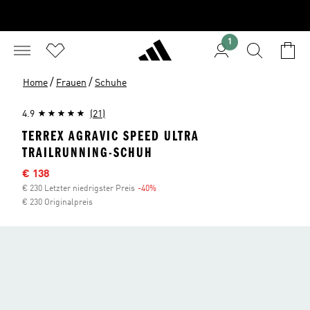
1
/
/
Home
Frauen
Schuhe
4.9
(21)
TERREX AGRAVIC SPEED ULTRA
TRAILRUNNING-SCHUH
Sale-Preis
€ 138
€ 230 Letzter niedrigster Preis
-40%
Rabatt
€ 230 Originalpreis