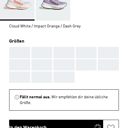
Cloud White / Impact Orange / Dash Grey
Größen
AAA
AAA
AAA
AAA
AAA
AAA
AAA
AAA
AAA
AAA
AAA
AAA
AAA
Fällt normal aus.
Wir empfehlen dir deine übliche
Größe.
In den Warenkorb