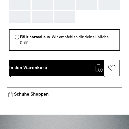
AAA
AAA
AAA
AAA
AAA
AAA
AAA
AAA
Fällt normal aus.
Wir empfehlen dir deine übliche
Größe.
In den Warenkorb
Schuhe Shoppen