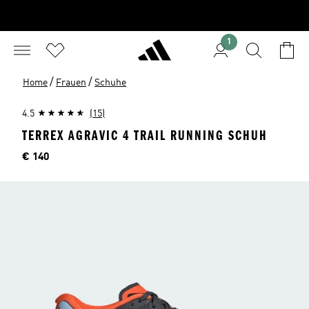
1
/
/
Home
Frauen
Schuhe
4.5
(15)
TERREX AGRAVIC 4 TRAIL RUNNING SCHUH
Preis
€ 140