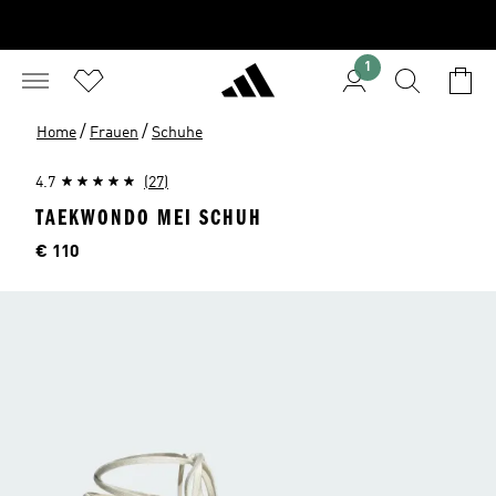
1
/
/
Home
Frauen
Schuhe
4.7
(27)
TAEKWONDO MEI SCHUH
Preis
€ 110