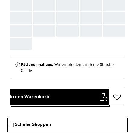
AAA
AAA
AAA
AAA
AAA
AAA
AAA
AAA
AAA
AAA
AAA
AAA
AAA
AAA
AAA
AAA
Fällt normal aus.
Wir empfehlen dir deine übliche
Größe.
In den Warenkorb
Schuhe Shoppen