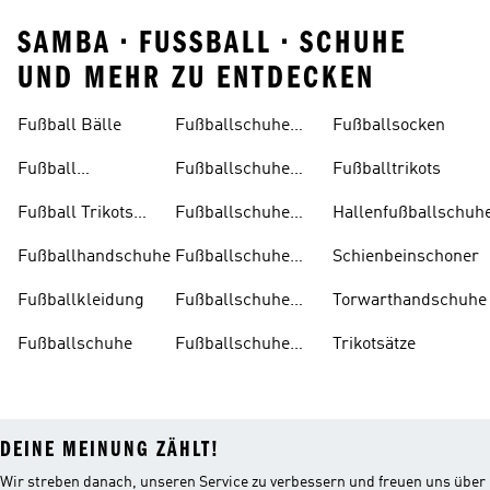
SAMBA • FUSSBALL • SCHUHE
UND MEHR ZU ENTDECKEN
Fußball Bälle
Fußballschuhe
Fußballsocken
Damen
Fußball
Fußballschuhe
Fußballtrikots
Trainingsanzug
Herren
Fußball Trikots
Fußballschuhe
Hallenfußballschuh
Kinder
Kinder
Fußballhandschuhe
Fußballschuhe
Schienbeinschoner
Multinocken
Fußballkleidung
Fußballschuhe
Torwarthandschuhe
Ohne
Fußballschuhe
Fußballschuhe
Trikotsätze
Schnürsenkel
Schwarz
DEINE MEINUNG ZÄHLT!
Wir streben danach, unseren Service zu verbessern und freuen uns über