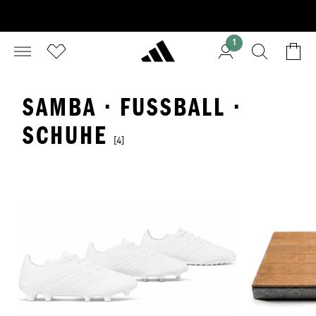
1
SAMBA · FUSSBALL · S
CHUHE
[4]