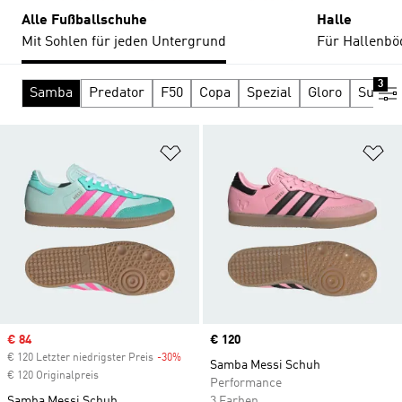
Alle Fußballschuhe
Halle
Mit Sohlen für jeden Untergrund
Für Hallenbö
3
Samba
Predator
F50
Copa
Spezial
Gloro
Supers
Zur Wunschliste hinzufügen
Zu
Sale price
€ 84
Price
€ 120
€ 120 Letzter niedrigster Preis
-30%
Discount
Samba Messi Schuh
€ 120 Originalpreis
Performance
Samba Messi Schuh
3 Farben