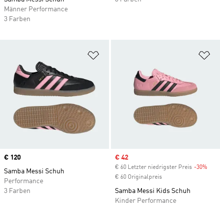
Männer Performance
3 Farben
Zur Wunschliste hinzufügen
Zu
Price
€ 120
Sale price
€ 42
€ 60 Letzter niedrigster Preis
-30%
Disc
Samba Messi Schuh
€ 60 Originalpreis
Performance
3 Farben
Samba Messi Kids Schuh
Kinder Performance