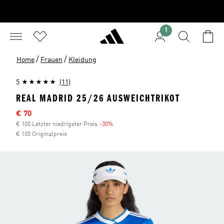
1
/
/
Home
Frauen
Kleidung
5
(11)
REAL MADRID 25/26 AUSWEICHTRIKOT
Sale-Preis
€ 70
€ 100 Letzter niedrigster Preis
-30%
Rabatt
€ 100 Originalpreis