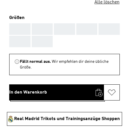
Alle löschen
Größen
AAA
AAA
AAA
AAA
AAA
AAA
AAA
Fällt normal aus.
Wir empfehlen dir deine übliche
Größe.
In den Warenkorb
Real Madrid Trikots und Trainingsanzüge Shoppen