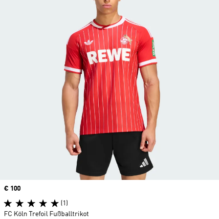
Price
€ 100
(1)
FC Köln Trefoil Fußballtrikot