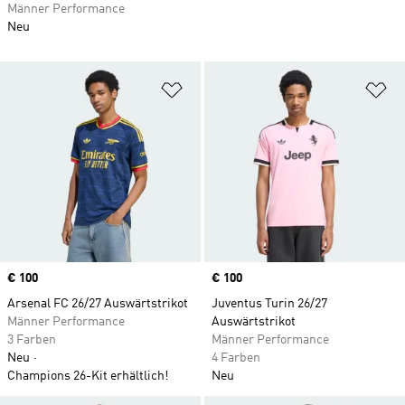
Männer Performance
Neu
Zur Wunschliste hinzufügen
Zu
Price
€ 100
Price
€ 100
Arsenal FC 26/27 Auswärtstrikot
Juventus Turin 26/27
Männer Performance
Auswärtstrikot
3 Farben
Männer Performance
Neu
4 Farben
Champions 26-Kit erhältlich!
Neu