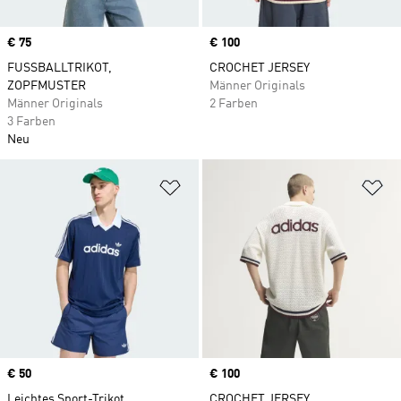
Price
€ 75
Price
€ 100
FUSSBALLTRIKOT,
CROCHET JERSEY
ZOPFMUSTER
Männer Originals
Männer Originals
2 Farben
3 Farben
Neu
Zur Wunschliste hinzufügen
Zu
Price
€ 50
Price
€ 100
Leichtes Sport-Trikot
CROCHET JERSEY