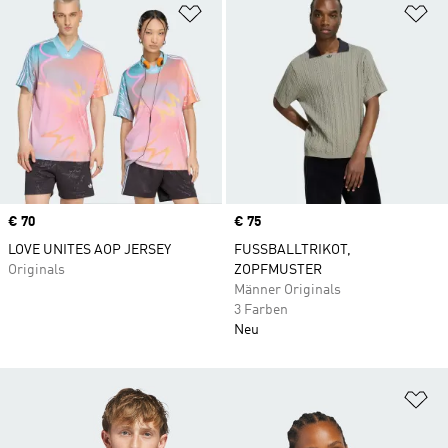
Zur Wunschliste hinzufügen
Zu
Price
€ 70
Price
€ 75
LOVE UNITES AOP JERSEY
FUSSBALLTRIKOT,
Originals
ZOPFMUSTER
Männer Originals
3 Farben
Neu
Zu