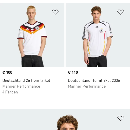
Zur Wunschliste hinzufügen
Zu
Price
€ 100
Price
€ 110
Deutschland 26 Heimtrikot
Deutschland Heimtrikot 2006
Männer Performance
Männer Performance
4 Farben
Zu