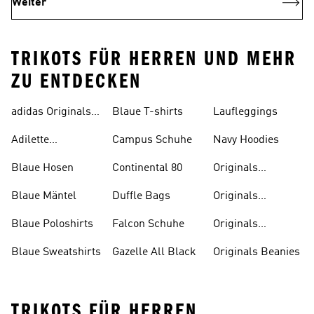
Weiter
TRIKOTS FÜR HERREN UND MEHR
ZU ENTDECKEN
adidas Originals
Blaue T-shirts
Laufleggings
Sale
Adilette
Campus Schuhe
Navy Hoodies
Badelatschen
Blaue Hosen
Continental 80
Originals
Badeanzüge
Blaue Mäntel
Duffle Bags
Originals
Badeschlappen
Blaue Poloshirts
Falcon Schuhe
Originals
Bauchfreie
Blaue Sweatshirts
Gazelle All Black
Originals Beanies
Oberteile
TRIKOTS FÜR HERREN