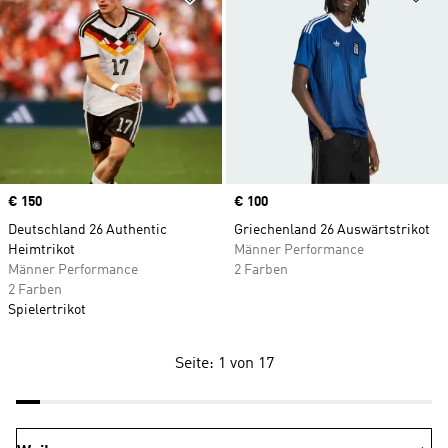
Price
€ 150
Price
€ 100
Deutschland 26 Authentic
Griechenland 26 Auswärtstrikot
Heimtrikot
Männer Performance
Männer Performance
2 Farben
2 Farben
Spielertrikot
Seite: 1 von 17