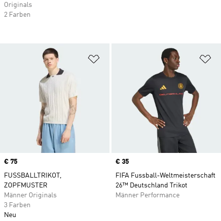
Originals
2 Farben
Zur Wunschliste hinzufügen
Zu
Price
€ 75
Price
€ 35
FUSSBALLTRIKOT,
FIFA Fussball-Weltmeisterschaft
ZOPFMUSTER
26™ Deutschland Trikot
Männer Originals
Männer Performance
3 Farben
Neu