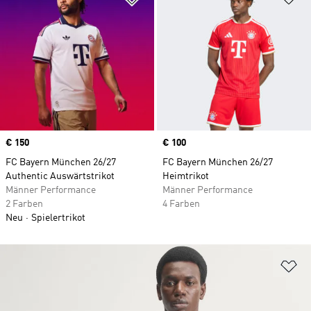
Price
€ 150
Price
€ 100
FC Bayern München 26/27
FC Bayern München 26/27
Authentic Auswärtstrikot
Heimtrikot
Männer Performance
Männer Performance
2 Farben
4 Farben
Neu
Spielertrikot
Zu