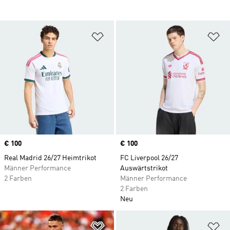
Zur Wunschliste hinzufügen
Zu
Price
€ 100
Price
€ 100
Real Madrid 26/27 Heimtrikot
FC Liverpool 26/27
Männer Performance
Auswärtstrikot
2 Farben
Männer Performance
2 Farben
Neu
Zur Wunschliste hinzufügen
Zu