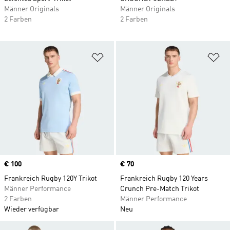
Männer Originals
Männer Originals
2 Farben
2 Farben
Zur Wunschliste hinzufügen
Zu
Price
€ 100
Price
€ 70
Frankreich Rugby 120Y Trikot
Frankreich Rugby 120 Years
Männer Performance
Crunch Pre-Match Trikot
2 Farben
Männer Performance
Wieder verfügbar
Neu