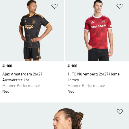
Zur Wunschliste hinzufügen
Zu
Price
€ 100
Price
€ 100
Ajax Amsterdam 26/27
1. FC Nuremberg 26/27 Home
Auswärtstrikot
Jersey
Männer Performance
Männer Performance
Neu
Neu
Zu