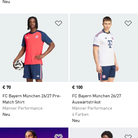
Neu
Zur Wunschliste hinzufügen
Zu
Price
€ 70
Price
€ 100
FC Bayern München 26/27 Pre-
FC Bayern München 26/27
Match Shirt
Auswärtstrikot
Männer Performance
Männer Performance
Neu
4 Farben
Neu
Zur Wunschliste hinzufügen
Zu