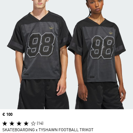
Price
€ 100
(14)
SKATEBOARDING x TYSHAWN FOOTBALL TRIKOT