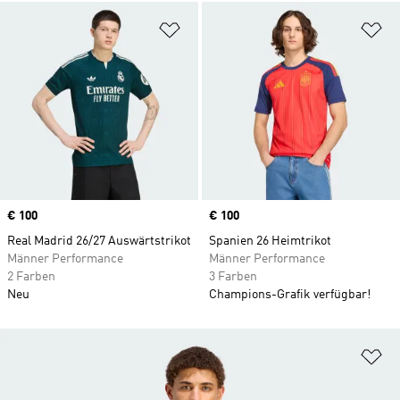
Zur Wunschliste hinzufügen
Zu
Price
€ 100
Price
€ 100
Real Madrid 26/27 Auswärtstrikot
Spanien 26 Heimtrikot
Männer Performance
Männer Performance
2 Farben
3 Farben
Neu
Champions-Grafik verfügbar!
Zu