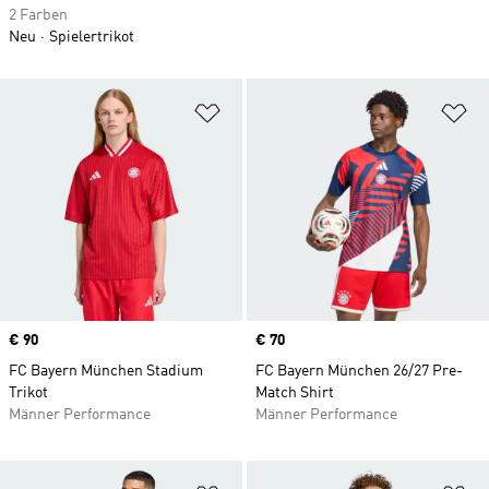
2 Farben
Neu
Spielertrikot
Zur Wunschliste hinzufügen
Zu
Price
€ 90
Price
€ 70
FC Bayern München Stadium
FC Bayern München 26/27 Pre-
Trikot
Match Shirt
Männer Performance
Männer Performance