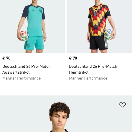
Price
€ 70
Price
€ 70
Deutschland 26 Pre-Match
Deutschland 26 Pre-Match
Auswärtstrikot
Heimtrikot
Männer Performance
Männer Performance
Zu