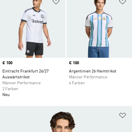
Zur Wunschliste hinzufügen
Zu
Price
€ 100
Price
€ 100
Eintracht Frankfurt 26/27
Argentinien 26 Heimtrikot
Auswärtstrikot
Männer Performance
Männer Performance
4 Farben
2 Farben
Neu
Zu