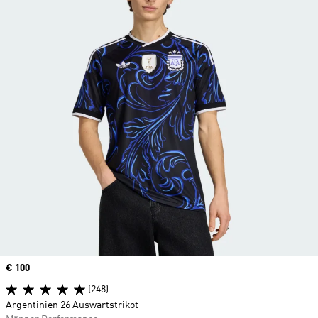
Price
€ 100
(248)
Argentinien 26 Auswärtstrikot