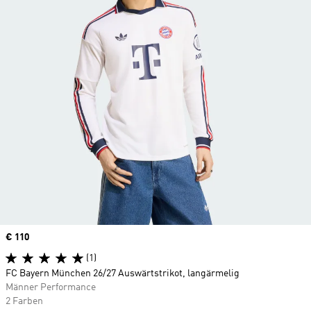
Price
€ 110
(1)
FC Bayern München 26/27 Auswärtstrikot, langärmelig
Männer Performance
2 Farben