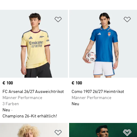
Zur Wunschliste hinzufügen
Zu
Price
€ 100
Price
€ 100
FC Arsenal 26/27 Ausweichtrikot
Como 1907 26/27 Heimtrikot
Männer Performance
Männer Performance
3 Farben
Neu
Neu
Champions 26-Kit erhältlich!
Zur Wunschliste hinzufügen
Zu