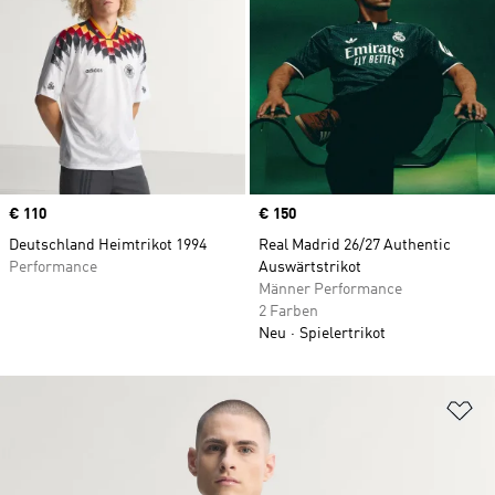
Price
€ 110
Price
€ 150
Deutschland Heimtrikot 1994
Real Madrid 26/27 Authentic
Performance
Auswärtstrikot
Männer Performance
2 Farben
Neu
Spielertrikot
Zu