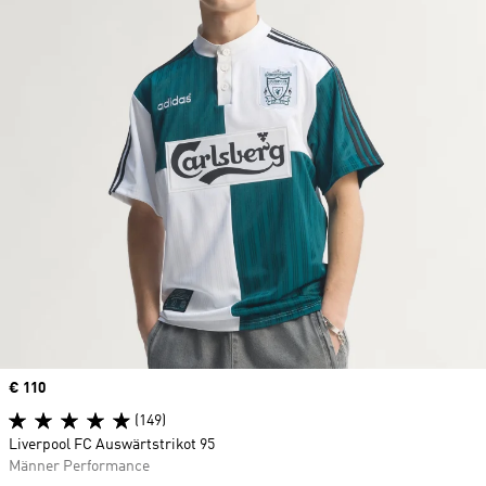
Price
€ 110
(149)
Liverpool FC Auswärtstrikot 95
Männer Performance