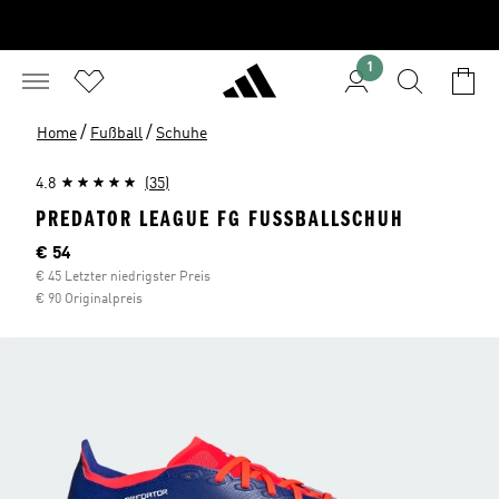
1
/
/
Home
Fußball
Schuhe
4.8
(35)
PREDATOR LEAGUE FG FUSSBALLSCHUH
Aktueller Preis
€ 54
€ 45 Letzter niedrigster Preis
€ 90 Originalpreis