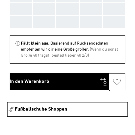
AAA
AAA
AAA
AAA
AAA
AAA
AAA
AAA
AAA
AAA
Fällt klein aus.
Basierend auf Rücksendedaten
empfehlen wir dir eine Größe größer.
(Wenn du sonst
Größe 40 trägst, bestell lieber 40 2/3)
In den Warenkorb
Fußballschuhe Shoppen