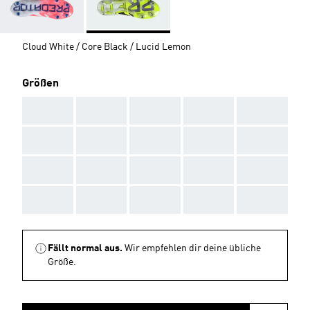
Cloud White / Core Black / Lucid Lemon
Größen
AAA
AAA
AAA
AAA
AAA
AAA
AAA
AAA
AAA
AAA
AAA
AAA
AAA
AAA
AAA
AAA
AAA
AAA
AAA
AAA
Fällt normal aus.
Wir empfehlen dir deine übliche
Größe.