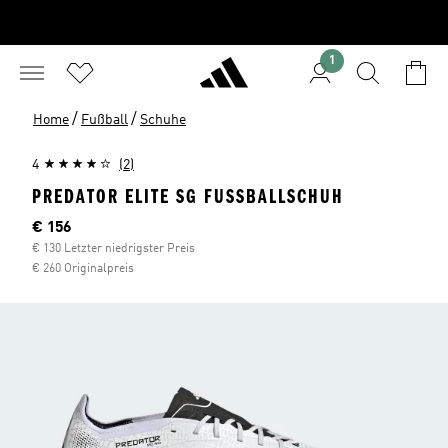
1
/
/
Home
Fußball
Schuhe
4
(2)
PREDATOR ELITE SG FUSSBALLSCHUH
Aktueller Preis
€ 156
€ 130 Letzter niedrigster Preis
€ 260 Originalpreis