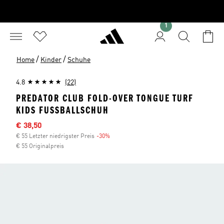
1
/
/
Home
Kinder
Schuhe
4.8
(22)
PREDATOR CLUB FOLD-OVER TONGUE TURF
KIDS FUSSBALLSCHUH
Sale-Preis
€ 38,50
€ 55 Letzter niedrigster Preis
-30%
Rabatt
€ 55 Originalpreis