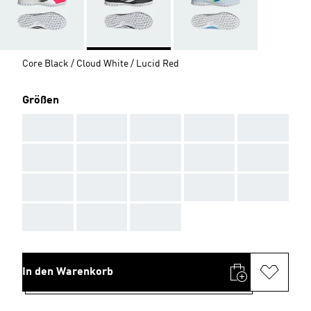
Core Black / Cloud White / Lucid Red
Größen
AAA
AAA
AAA
AAA
AAA
AAA
AAA
AAA
AAA
AAA
AAA
AAA
AAA
AAA
AAA
AAA
AAA
AAA
In den Warenkorb